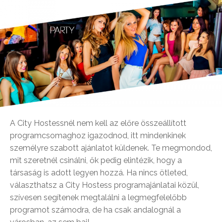
A City Hostessnél nem kell az előre összeállított
programcsomaghoz igazodnod, itt mindenkinek
személyre szabott ajánlatot küldenek. Te megmondod,
mit szeretnél csinálni, ők pedig elintézik, hogy a
társaság is adott legyen hozzá. Ha nincs ötleted,
választhatsz a City Hostess programajánlatai közül,
szívesen segítenek megtalálni a legmegfelelőbb
programot számodra, de ha csak andalognál a