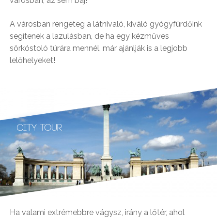
városban, az sem baj!
A városban rengeteg a látnivaló, kiváló gyógyfürdőink
segítenek a lazulásban, de ha egy kézműves
sörkóstoló túrára mennél, már ajánlják is a legjobb
lelőhelyeket!
Ha valami extrémebbre vágysz, irány a lőtér, ahol