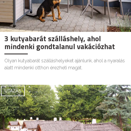
3 kutyabarát szálláshely, ahol
mindenki gondtalanul vakációzhat
Olyan kutyabarát szálláshelyeket ajánlunk, ahol a nyaralás
alatt mindenki otthon érezheti magát.
UTAZÁS