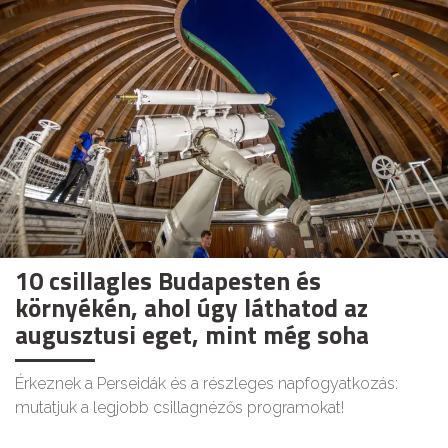
10 csillagles Budapesten és
környékén, ahol úgy láthatod az
augusztusi eget, mint még soha
Érkeznek a Perseidák és a részleges napfogyatkozás:
mutatjuk a legjobb csillagnézős programokat!