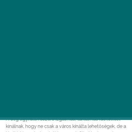
U
nod a szokványos városnéző túrákat?
Megtaláltuk a megoldást: City
Hostess.
A
City Hostesst
azzal a céllal hozták létre, hogy új
perspektívába helyezzék a Budapesten töltött időt.
A cég ügyfelei részére izgalmas, tartalmas időtöltést
kínálnak, hogy ne csak a város kínálta lehetőségek, de a