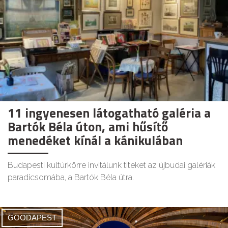
11 ingyenesen látogatható galéria a
Bartók Béla úton, ami hűsítő
menedéket kínál a kánikulában
Budapesti kultúrkörre invitálunk titeket az újbudai galériák
paradicsomába, a Bartók Béla útra.
GOODAPEST