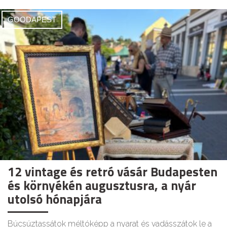
GOODAPEST
12 vintage és retró vásár Budapesten
és környékén augusztusra, a nyár
utolsó hónapjára
Búcsúztassátok méltóképp a nyarat és vadásszátok le a