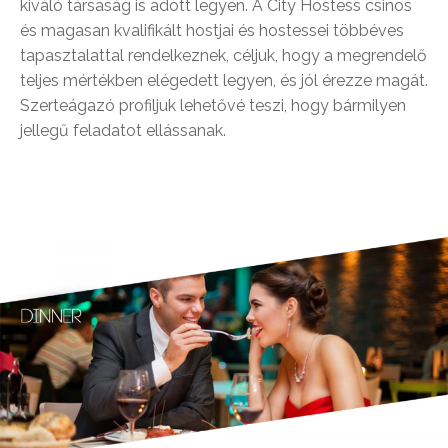
kiváló társaság is adott legyen. A City Hostess csinos
és magasan kvalifikált hostjai és hostessei többéves
tapasztalattal rendelkeznek, céljuk, hogy a megrendelő
teljes mértékben elégedett legyen, és jól érezze magát.
Szerteágazó profiljuk lehetővé teszi, hogy bármilyen
jellegű feladatot ellássanak.