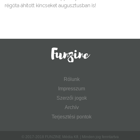
régóta áhított kincseket augusztusban is!
Rólunk
Impresszum
Szerzői jogok
Archív
Terjesztési pontok
© 2017-2018 FUNZINE Média Kft. | Minden jog fenntartva