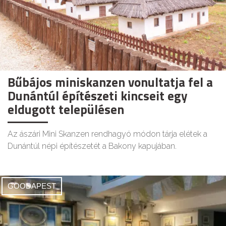
Bűbájos miniskanzen vonultatja fel a
Dunántúl építészeti kincseit egy
eldugott településen
Az ászári Mini Skanzen rendhagyó módon tárja elétek a
Dunántúl népi építészetét a Bakony kapujában.
GOODAPEST