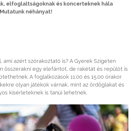
k, elfoglaltságoknak és koncerteknek hála
 Mutatunk néhányat!
l, ami azért szórakoztató is? A Gyerek Szigeten
n összerakni egy elefántot, de rakétát és repülőt is
tethetnek. A foglalkozások 11.00 és 15.00 órakor
ekre olyan játékok várnak, mint az ördöglakat és
s kísérleteknek is tanúi lehetnek.