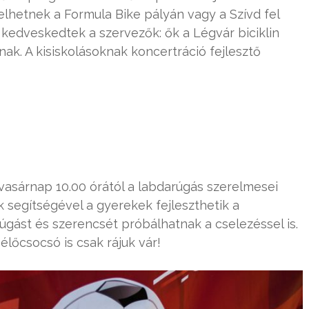
elhetnek a Formula Bike pályán vagy a Szívd fel
kedveskedtek a szervezők: ők a Légvár biciklin
nak. A kisiskolásoknak koncertráció fejlesztő
: vasárnap 10.00 órától a labdarúgás szerelmesei
 segítségével a gyerekek fejleszthetik a
úgást és szerencsét próbálhatnak a cselezéssel is.
 élőcsocsó is csak rájuk vár!