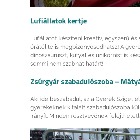
Lufiállatok kertje
Lufiállatot készíteni kreatív, egyszerű és
órától te is megbizonyosodhatsz! A gyer
dinoszauruszt, kutyát és unikornist is ké
semmi nem szabhat határt!
Zsúrgyár szabadulószoba – Mátyá
Aki ide beszabadul, az a Gyerek Sziget el
gyerekeknek kitalált szabadulószoba kül
irányít. Minden résztvevőnek felejthetet