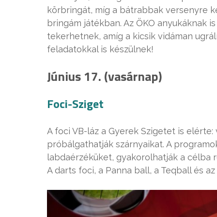
körbringát, míg a bátrabbak versenyre k
bringám játékban. Az ÖKO anyukáknak is 
tekerhetnek, amíg a kicsik vidáman ugrál
feladatokkal is készülnek!
Június 17. (vasárnap)
Foci-Sziget
A foci VB-láz a Gyerek Szigetet is elérte
próbálgathatják szárnyaikat. A programok
labdaérzéküket, gyakorolhatják a célba r
A darts foci, a Panna ball, a Teqball és az