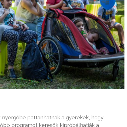
ák nyergébe pattanhatnak a gyerekek, hogy
etőbb programot keresők kipróbálhatják a