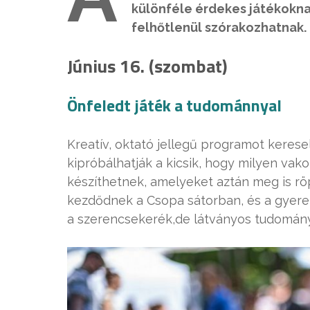
különféle érdekes játékokna
felhőtlenül szórakozhatnak.
Június 16. (szombat)
Önfeledt játék a tudománnyal
Kreatív, oktató jellegű programot kerese
kipróbálhatják a kicsik, hogy milyen vako
készíthetnek, amelyeket aztán meg is röp
kezdődnek a Csopa sátorban, és a gyerek
a szerencsekerék,de látványos tudományo