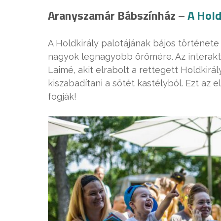
Aranyszamár Bábszínház –
A Hold
A Holdkirály palotájának bájos története
nagyok legnagyobb örömére. Az interakt
Laimé, akit elrabolt a rettegett Holdkirá
kiszabadítani a sötét kastélyból. Ezt az 
fogják!