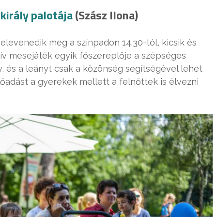
király palotája
(Szász Ilona)
 elevenedik meg a színpadon 14.30-tól, kicsik és
ív mesejáték egyik főszereplője a szépséges
ly, és a leányt csak a közönség segítségével lehet
előadást a gyerekek mellett a felnőttek is élvezni