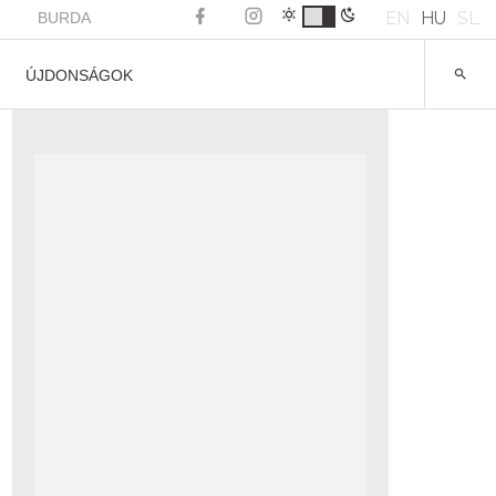
EN
HU
SL
BURDA
ÚJDONSÁGOK