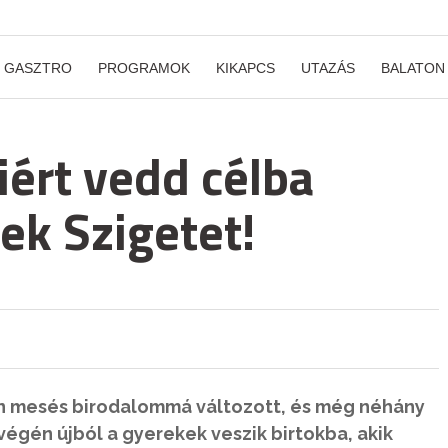
GASZTRO
PROGRAMOK
KIKAPCS
UTAZÁS
BALATON
iért vedd célba
ek Szigetet!
jén mesés birodalommá változott, és még néhány
tvégén újból a gyerekek veszik birtokba, akik