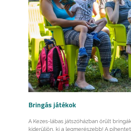
Bringás játékok
A Kezes-lábas játszóházban őrült bring
kiderüljön, ki a legmerészebb! A pihent