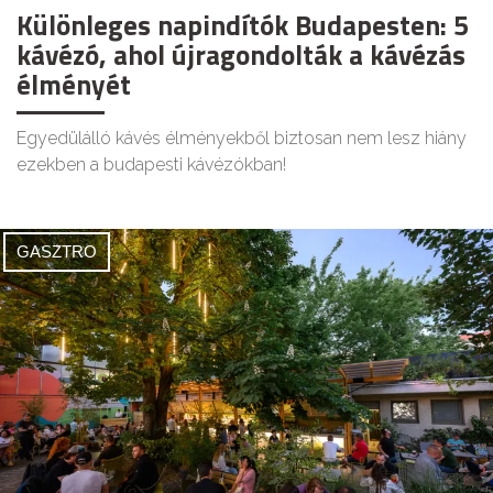
Különleges napindítók Budapesten: 5
kávézó, ahol újragondolták a kávézás
élményét
Egyedülálló kávés élményekből biztosan nem lesz hiány
ezekben a budapesti kávézókban!
GASZTRO