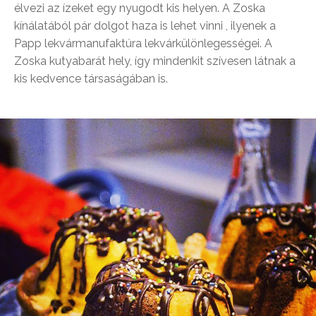
élvezi az ízeket egy nyugodt kis helyen. A Zoska
kínálatából pár dolgot haza is lehet vinni , ilyenek a
Papp lekvármanufaktúra lekvárkülönlegességei. A
Zoska kutyabarát hely, így mindenkit szívesen látnak a
kis kedvence társaságában is.