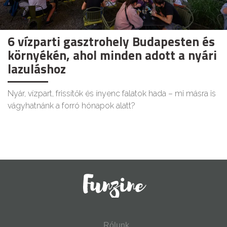
6 vízparti gasztrohely Budapesten és
környékén, ahol minden adott a nyári
lazuláshoz
Nyár, vízpart, frissítők és ínyenc falatok hada – mi másra is
vágyhatnánk a forró hónapok alatt?
Rólunk