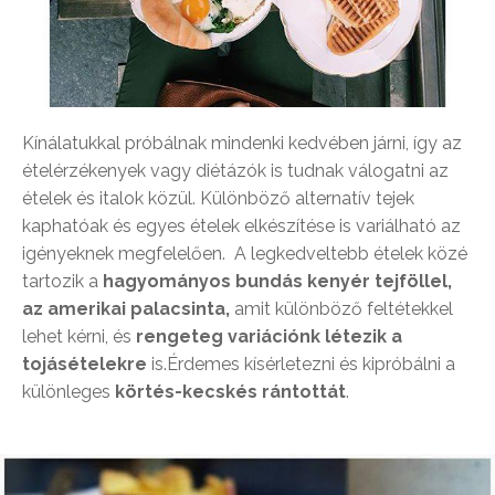
Kínálatukkal próbálnak mindenki kedvében járni, így az
ételérzékenyek vagy diétázók is tudnak válogatni az
ételek és italok közül. Különböző alternatív tejek
kaphatóak és egyes ételek elkészítése is variálható az
igényeknek megfelelően. A legkedveltebb ételek közé
tartozik a
hagyományos bundás kenyér tejföllel,
az amerikai palacsinta,
amit különböző feltétekkel
lehet kérni, és
rengeteg variációnk létezik a
tojásételekre
is.Érdemes kísérletezni és kipróbálni a
különleges
körtés-kecskés rántottát
.