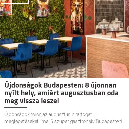
Újdonságok Budapesten: 8 újonnan
nyílt hely, amiért augusztusban oda
meg vissza leszel
Újdonságok terén az augusztus is tartogat
meglepetéseket: íme, 8 szuper gasztrohely Budapesten!