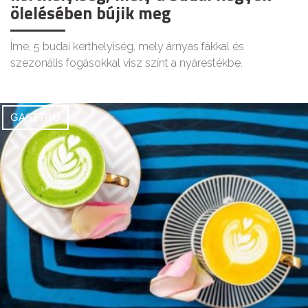
ölelésében bújik meg
Íme, 5 budai kerthelyiség, mely árnyas fákkal és
szezonális fogásokkal visz színt a nyárestékbe.
GASZTRO