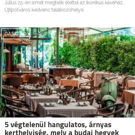
Július 25-én ismét megtelik élettel az ikonikus kávéház,
Újlipótváros kedvenc találkozóhelye.
GASZTRO
5 végtelenül hangulatos, árnyas
kerthelyiség, mely a budai hegyek