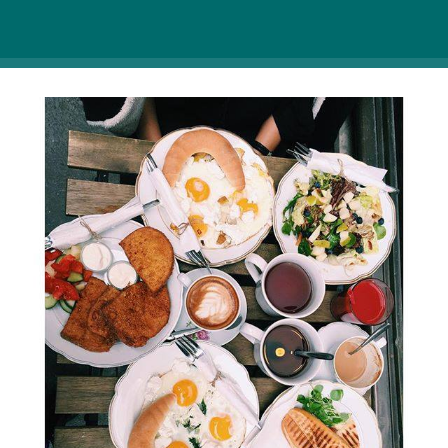
vagy hosszabb időt szeretnél itt tölteni egy könyv
vagy munka mellett, szívesen látnak.