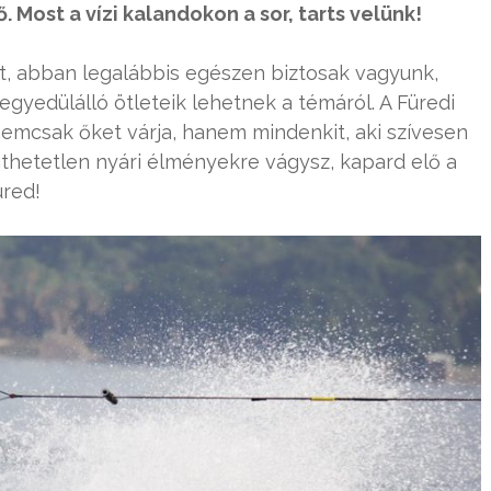
ő. Most a vízi kalandokon a sor, tarts velünk!
t, abban legalábbis egészen biztosak vagyunk,
gyedülálló ötleteik lehetnek a témáról. A Füredi
emcsak őket várja, hanem mindenkit, aki szívesen
ejthetetlen nyári élményekre vágysz, kapard elő a
üred!