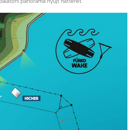
alatoni panoráma nyújt hátteret.