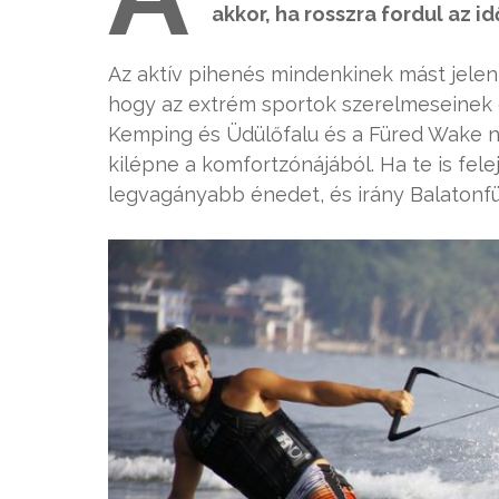
akkor, ha rosszra fordul az id
Az aktív pihenés mindenkinek mást jelen
hogy az extrém sportok szerelmeseinek e
Kemping és Üdülőfalu és a Füred Wake n
kilépne a komfortzónájából. Ha te is fel
legvagányabb énedet, és irány Balatonf