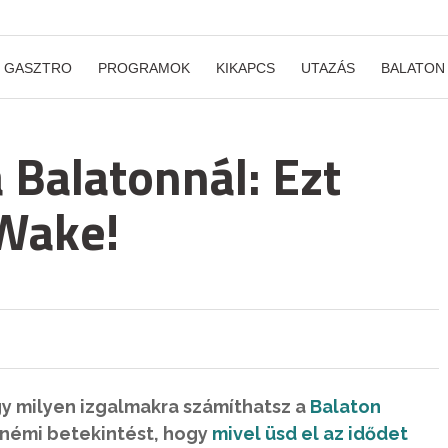
GASZTRO
PROGRAMOK
KIKAPCS
UTAZÁS
BALATON
 Balatonnál: Ezt
 Wake!
gy milyen izgalmakra számíthatsz a
Balaton
l némi betekintést, hogy
mivel üsd el az idődet