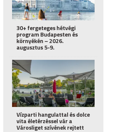
30+ fergeteges hétvégi
program Budapesten és
környékén – 2026.
augusztus 5-9.
Vízparti hangulattal és dolce
vita életérzéssel vár a
Városliget szívének rejtett