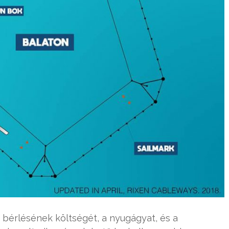
 bérlésének költségét, a nyugágyat, és a