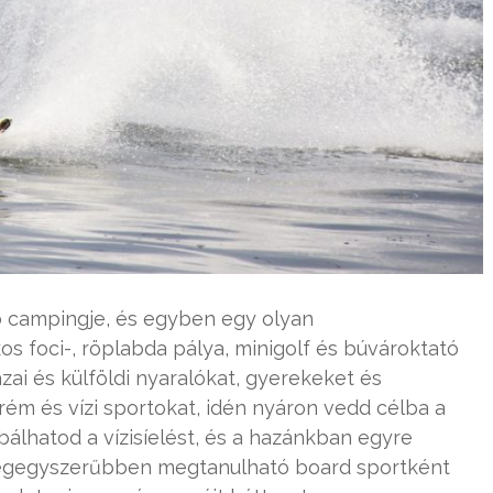
campingje, és egyben egy olyan
os foci-, röplabda pálya, minigolf és búvároktató
azai és külföldi nyaralókat, gyerekeket és
rém és vízi sportokat, idén nyáron vedd célba a
bálhatod a vízisíelést, és a hazánkban egyre
legegyszerűbben megtanulható board sportként