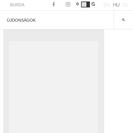
EN
HU
SL
BURDA
ÚJDONSÁGOK