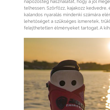
napozóstég használatát, hogy a jól meg
telhessen. Szörfözz, kajakozz kedvedre, 
kalandos nyaralás mindenki számára elér
lehetőséget a szükséges ismeretek, trükk
felejthetetlen élményeket tartogat. A kih