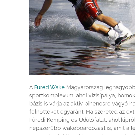
A
Füred Wake
Magyarország legnagyobb 
sportkomplexum, ahol vízisí­pálya, homok
bázis is várja az aktív pihenésre vágyó h
felnőtteket egyaránt. Ha szereted az ext
Füredi Kemping és Üdülőfalut, ahol kipró
népszerűbb wakeboardozást is, amit a 