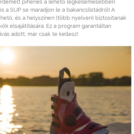
érdemelt pihenés a lehető legkellemesebben
és a SUP se maradjon le a bakancslistádról! A
hető, és a helyszínen (több nyelven) biztosítanak
ök elsajátítására. Ez a program garantáltan
ívás adott, már csak te kellesz!