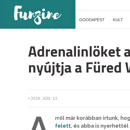
GOODAPEST
KULT
Adrenalinlöket a
nyújtja a Füred
•
2018. JÚN. 13.
A
rról már korábban írtunk, ho
felett
, és abba is nyerhetté