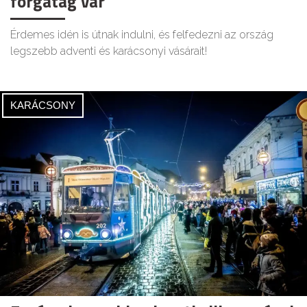
forgatag vár
Érdemes idén is útnak indulni, és felfedezni az ország
legszebb adventi és karácsonyi vásárait!
KARÁCSONY