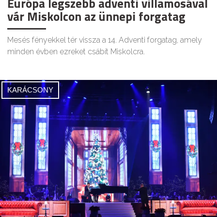
Európa legszebb adventi villamosával
vár Miskolcon az ünnepi forgatag
Mesés fényekkel tér vissza a 14. Adventi forgatag, amely
minden évben ezreket csábít Miskolcra.
KARÁCSONY