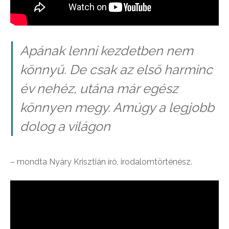
Apának lenni kezdetben nem
könnyű. De csak az első harminc
év nehéz, utána már egész
könnyen megy. Amúgy a legjobb
dolog a világon
– mondta Nyáry Krisztián író, irodalomtörténész.