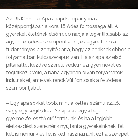
Az UNICEF idei Apák napi kampányának
középpontjában a korai törődés fontossága áll. A
gyerekek életének első 1000 napja a legkritikusabb az
agyuk fejlődése szempontjából, és egyre több a
tudományos bizonyíték arra, hogy az apáknak ebben a
folyamatban kulcsszerepük van. Ha az apa az első
pillanattól kezdve szereti, védelmezi gyermekét és
foglalkozik vele, a baba agyában olyan folyamatok
indulnak el, amelyek rendkívül fontosak a fejlődése
szempontjából.
– Egy apa sokkal több, mint a kettes számú szülő,
vagy egy segítő kéz. Az apa az egyik legjobb
gyermekfejlesztő erőforrásunk, és ha a legjobb
életkezdést szeretnénk nyújtani a gyerekeinknek, fel
kell ismernünk és fel is kell használnunk ezt a szerepet