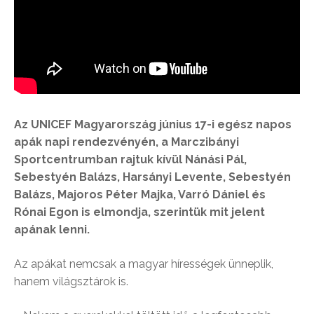
Az UNICEF Magyarország június 17-i egész napos
apák napi rendezvényén, a Marczibányi
Sportcentrumban rajtuk kívül Nánási Pál,
Sebestyén Balázs, Harsányi Levente, Sebestyén
Balázs, Majoros Péter Majka, Varró Dániel és
Rónai Egon is elmondja, szerintük mit jelent
apának lenni.
Az apákat nemcsak a magyar hírességek ünneplik,
hanem világsztárok is.