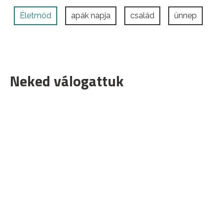
Életmód
apák napja
család
ünnep
Neked válogattuk