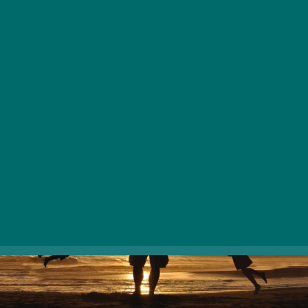
Azok a gyerekek, akikkel az apukájuk rendszeresen
foglalkozik az életük korai szakaszában, később
jobban tanulnak majd és egészségesebb, boldogabb
emberekké válnak, mint azok, akiknek ebben nem
lehetett részük.