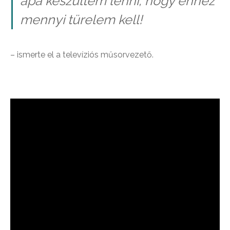
apa készültem lenni, hogy ehhez
mennyi türelem kell!
– ismerte el a televíziós műsorvezető.