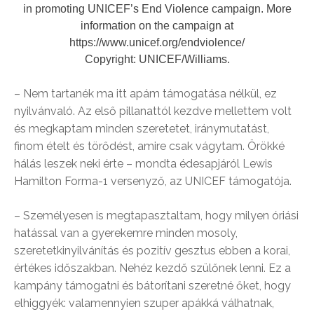
in promoting UNICEF’s End Violence campaign. More
information on the campaign at
https://www.unicef.org/endviolence/
Copyright: UNICEF/Williams.
– Nem tartanék ma itt apám támogatása nélkül, ez
nyilvánvaló. Az első pillanattól kezdve mellettem volt
és megkaptam minden szeretetet, iránymutatást,
finom ételt és törődést, amire csak vágytam. Örökké
hálás leszek neki érte – mondta édesapjáról Lewis
Hamilton Forma-1 versenyző, az UNICEF támogatója.
– Személyesen is megtapasztaltam, hogy milyen óriási
hatással van a gyerekemre minden mosoly,
szeretetkinyilvánítás és pozitív gesztus ebben a korai,
értékes időszakban. Nehéz kezdő szülőnek lenni. Ez a
kampány támogatni és bátorítani szeretné őket, hogy
elhiggyék: valamennyien szuper apákká válhatnak,