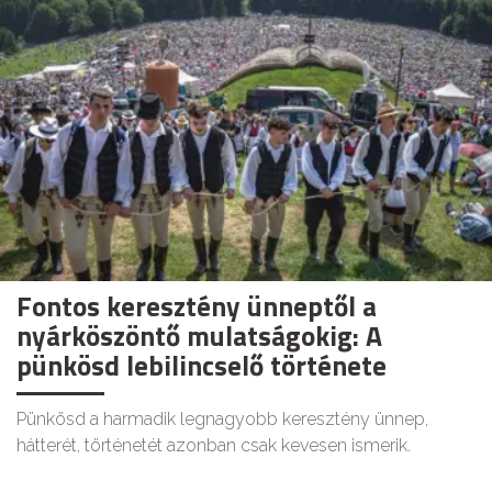
Fontos keresztény ünneptől a
nyárköszöntő mulatságokig: A
pünkösd lebilincselő története
Pünkösd a harmadik legnagyobb keresztény ünnep,
hátterét, történetét azonban csak kevesen ismerik.