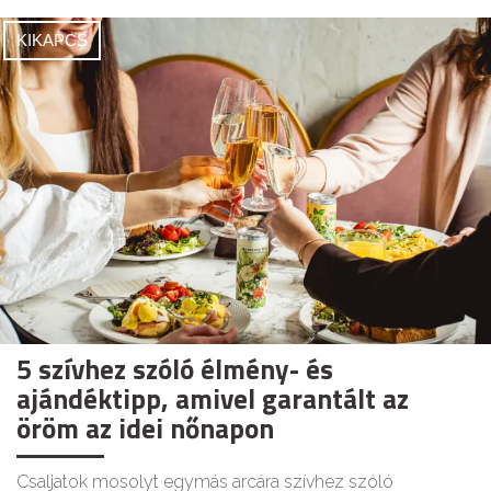
KIKAPCS
5 szívhez szóló élmény- és
ajándéktipp, amivel garantált az
öröm az idei nőnapon
Csaljatok mosolyt egymás arcára szívhez szóló