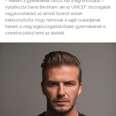
– Nekem a gyerekekkel töltött idő a legfontosabb –
nyilatkozta David Beckham, aki az UNICEF Jószolgálati
nagyköveteként az elmúlt tizenöt évben
bebizonyította, hogy nemcsak a saját családjának,
hanem a világ legkiszolgáltatottabb gyermekeinek is
szeretné jobbá tenni az életéét.