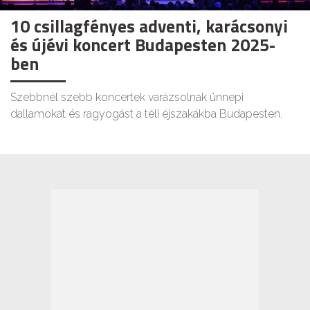
10 csillagfényes adventi, karácsonyi
és újévi koncert Budapesten 2025-
ben
Szebbnél szebb koncertek varázsolnak ünnepi
dallamokat és ragyogást a téli éjszakákba Budapesten.