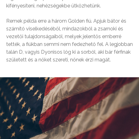
kifényesíteni, nehézségekbe ütközhetünk.
Remek példa erre a három Golden fiú. Apjuk bátor és
számító viselkedéséből, mindazokból a zsarnoki és
vezetői tulajdonságaiból, melyek jelentős emberré
tették, a fiúkban semmi nem fedezhető fel. A legjobban
talán D, vagyis Dyonisos lóg ki a sorból, aki bár férfinak
született és a nőket szereti, nőnek érzi magát.