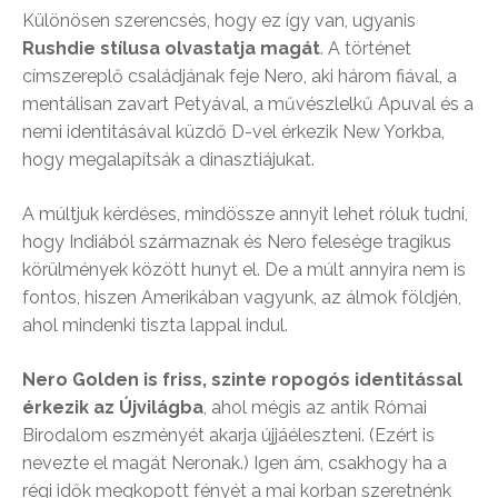
Különösen szerencsés, hogy ez így van, ugyanis
Rushdie stílusa olvastatja magát
. A történet
címszereplő családjának feje Nero, aki három fiával, a
mentálisan zavart Petyával, a művészlelkű Apuval és a
nemi identitásával küzdő D-vel érkezik New Yorkba,
hogy megalapítsák a dinasztiájukat.
A múltjuk kérdéses, mindössze annyit lehet róluk tudni,
hogy Indiából származnak és Nero felesége tragikus
körülmények között hunyt el. De a múlt annyira nem is
fontos, hiszen Amerikában vagyunk, az álmok földjén,
ahol mindenki tiszta lappal indul.
Nero Golden is friss, szinte ropogós identitással
érkezik az Újvilágba
, ahol mégis az antik Római
Birodalom eszményét akarja újjáéleszteni. (Ezért is
nevezte el magát Neronak.) Igen ám, csakhogy ha a
régi idők megkopott fényét a mai korban szeretnénk