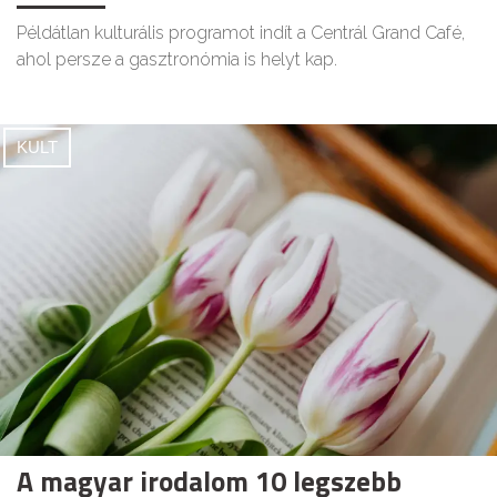
Példátlan kulturális programot indít a Centrál Grand Café,
ahol persze a gasztronómia is helyt kap.
KULT
A magyar irodalom 10 legszebb