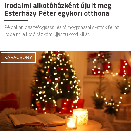
Irodalmi alkotóházként újult meg
Esterházy Péter egykori otthona
Példátlan összefogással és támogatással avatták fel az
irodalmi alkotóházként újjászületett villát.
KARÁCSONY