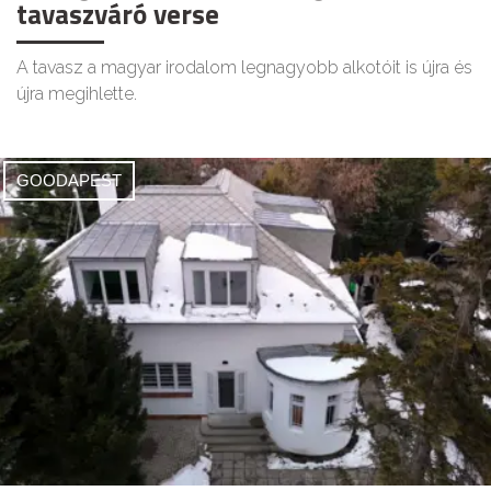
tavaszváró verse
A tavasz a magyar irodalom legnagyobb alkotóit is újra és
újra megihlette.
GOODAPEST