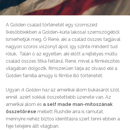
A Golden család történetét egy szomszéd
(későbbiekben a Golden-kúria lakosa) szemszögéből
ismerhetjük meg. Ő René, aki a család összes tagjával
nagyon szoros viszonyt ápol, így szinte mindent tud
róluk. Talán ő az egyetlen, aki előtt a rejtélyes múltú
család összes titka feltárul. René, mivel a filmkészítés
világában dolgozik, filmszerűen tárja az olvasó elé a
Golden família amúgy is filmbe illő történetét.
Ugyan
A Golden ház
az amerikai álom bukásáról szól,
ennél azért sokkal összetettebb üzenete van. Az
amerikai álom és
a self made man-mítoszának
összetörése
mellett Rushdie arra is rámutat,
mennyire nehéz biztos identitásra szert tenni ebben a
feje tetejére állt világban.