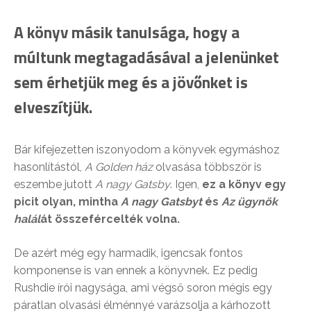
A könyv másik tanulsága, hogy a
múltunk megtagadásával a jelenünket
sem érhetjük meg és a jövőnket is
elveszítjük.
Bár kifejezetten iszonyodom a könyvek egymáshoz
hasonlítástól,
A Golden ház
olvasása többször is
eszembe jutott
A nagy Gatsby
. Igen,
ez a könyv egy
picit olyan, mintha
A nagy Gatsbyt
és
Az ügynök
halál
át összefércelték volna.
De azért még egy harmadik, igencsak fontos
komponense is van ennek a könyvnek. Ez pedig
Rushdie írói nagysága, ami végső soron mégis egy
páratlan olvasási élménnyé varázsolja a kárhozott