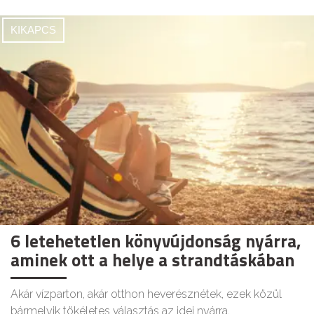
KIKAPCS
6 letehetetlen könyvújdonság nyárra,
aminek ott a helye a strandtáskában
Akár vízparton, akár otthon heverésznétek, ezek közül
bármelyik tökéletes választás az idei nyárra.