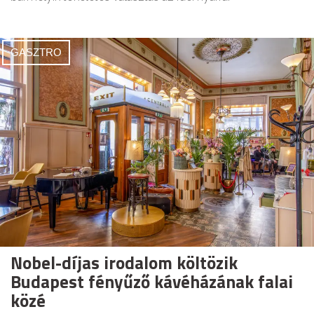
GASZTRO
Nobel-díjas irodalom költözik
Budapest fényűző kávéházának falai
közé