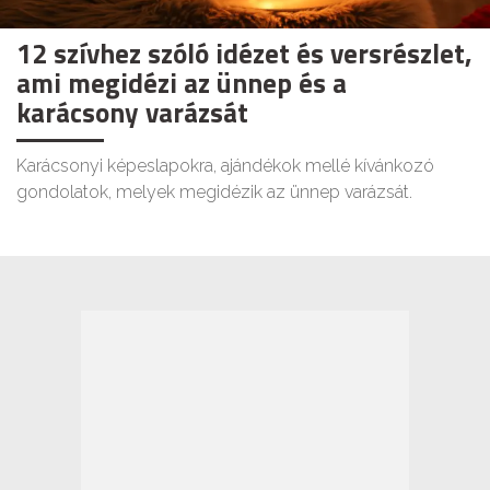
12 szívhez szóló idézet és versrészlet,
ami megidézi az ünnep és a
karácsony varázsát
Karácsonyi képeslapokra, ajándékok mellé kívánkozó
gondolatok, melyek megidézik az ünnep varázsát.