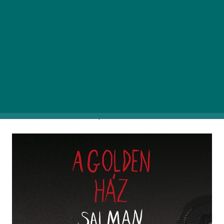
megadja magát és a padlóra kerül.
A Golden ház az első kezeim közé kerülő Rushdie-
könyv, amin a remek borítója miatt akadt meg a
tekintetem (Greskovits Endre munkája). Bár általában
nem szoktam sok szót vesztegetni a könyv
megjelenésére, ezúttal muszáj ezzel kezdenem és
megdicsérnem nemcsak a borítóját, de méretét, alakját
is. Pont a kezünkbe passzol, bármilyen táskában elfér
„metróolvasáshoz” kompatibilis.