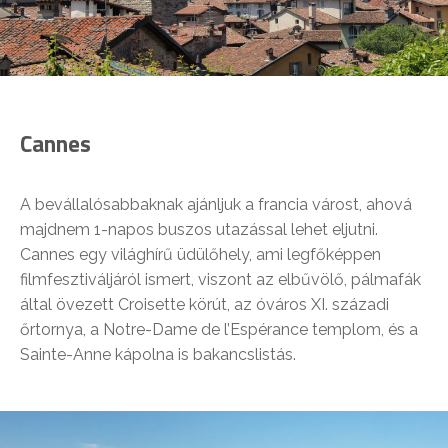
Cannes
A bevállalósabbaknak ajánljuk a francia várost, ahová
majdnem 1-napos buszos utazással lehet eljutni.
Cannes egy világhírű üdülőhely, ami legfőképpen
filmfesztiváljáról ismert, viszont az elbűvölő, pálmafák
által övezett Croisette körút, az óváros XI. századi
őrtornya, a Notre-Dame de l’Espérance templom, és a
Sainte-Anne kápolna is bakancslistás.