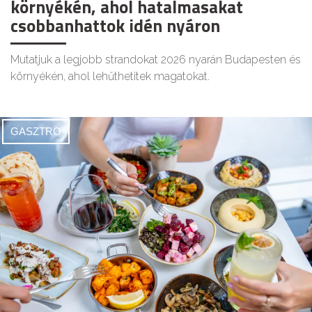
környékén, ahol hatalmasakat
csobbanhattok idén nyáron
Mutatjuk a legjobb strandokat 2026 nyarán Budapesten és
környékén, ahol lehűthetitek magatokat.
GASZTRO