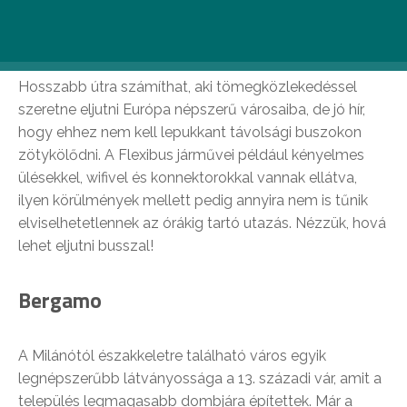
kirándulás helyszínére! Azokhoz szólunk most,
akik külföldi nagyvárosokat céloznának meg.
Hosszabb útra számíthat, aki tömegközlekedéssel
szeretne eljutni Európa népszerű városaiba, de jó hír,
hogy ehhez nem kell lepukkant távolsági buszokon
zötykölődni. A Flexibus járművei például kényelmes
ülésekkel, wifivel és konnektorokkal vannak ellátva,
ilyen körülmények mellett pedig annyira nem is tűnik
elviselhetetlennek az órákig tartó utazás. Nézzük, hová
lehet eljutni busszal!
Bergamo
A Milánótól északkeletre található város egyik
legnépszerűbb látványossága a 13. századi vár, amit a
település legmagasabb dombjára építettek. Már a