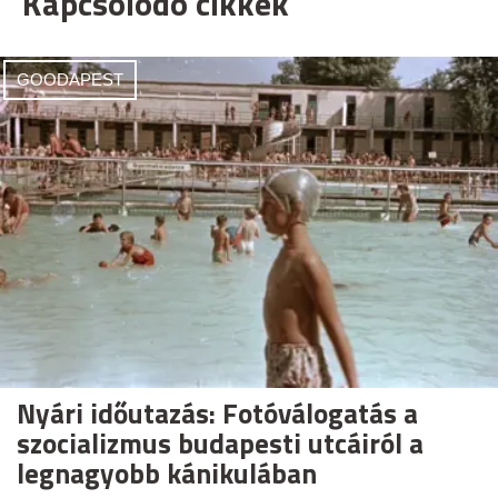
Kapcsolódó cikkek
GOODAPEST
Nyári időutazás: Fotóválogatás a
szocializmus budapesti utcáiról a
legnagyobb kánikulában