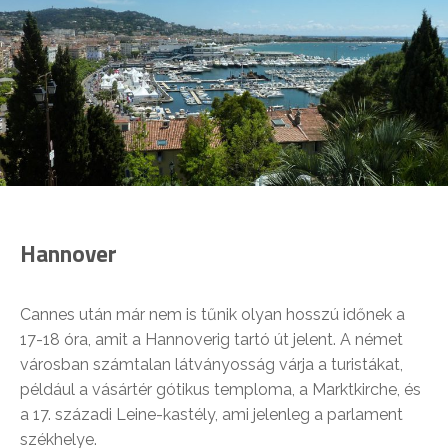
Hannover
Cannes után már nem is tűnik olyan hosszú időnek a
17-18 óra, amit a Hannoverig tartó út jelent. A német
városban számtalan látványosság várja a turistákat,
például a vásártér gótikus temploma, a Marktkirche, és
a 17. századi Leine-kastély, ami jelenleg a parlament
székhelye.