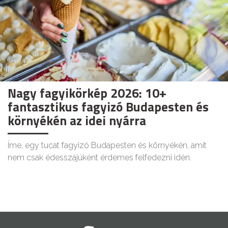
Nagy fagyikörkép 2026: 10+
fantasztikus fagyizó Budapesten és
környékén az idei nyárra
Íme, egy tucat fagyizó Budapesten és környékén, amit
nem csak édesszájúként érdemes felfedezni idén.