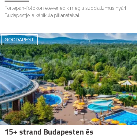
Fortepan-fotókon elevenedik meg a szocializmus nyári
Budapestje, a kánikula pillanataival.
GOODAPEST
15+ strand Budapesten és