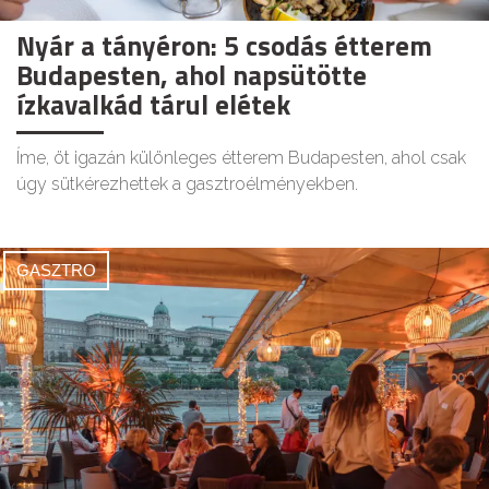
Nyár a tányéron: 5 csodás étterem
Budapesten, ahol napsütötte
ízkavalkád tárul elétek
Íme, öt igazán különleges étterem Budapesten, ahol csak
úgy sütkérezhettek a gasztroélményekben.
GASZTRO