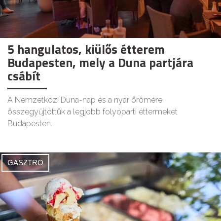
5 hangulatos, kiülős étterem
Budapesten, mely a Duna partjára
csábít
A Nemzetközi Duna-nap és a nyár örömére
összegyűjtöttük a legjobb folyóparti éttermeket
Budapesten.
GASZTRO