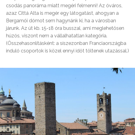
csodás panoráma miatt megéri felmenni! Az óváros,
azaz Cittá Alta is megér egy látogatást, ahogyan a
Bergamói dómot sem hagynánk ki, ha a városban
járunk. Az út kb. 15-18 óra busszal, ami meglehetősen
húzós, viszont nem a vállalhatatlan kategória.
(Összehasonlításként: a síszezonban Franciaországba
induló csoportok is közel ennyi időt töltenek utazással.)