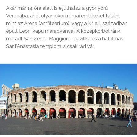
Akár már 14 óra alatt is eljuthatsz a gyönyörű
Veronába, ahol olyan ókori római emlékeket találni,
mint az Arena (amfiteártum), vagy a Kr. e. i. században
épült Leoni kapu maradványai. A középkorból ránk
maradt San Zeno- Maggiore- bazilika és a hatalmas
Sant’Anastasia templom is csak rád vár!