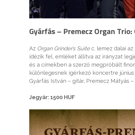
Gyárfás – Premecz Organ Trio: 
Az
Organ Grinder’s Suite
c. lemez dalai az
idézik fel, emléket állítva az irányzat l
és a címekben a szerző megpróbált finom
különlegesnek ígérkező koncertre június 
Gyárfás István – gitár, Premecz Mátyás
Jegyár: 1500 HUF