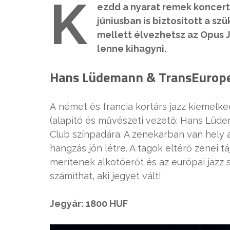
K
ezdd a nyarat remek koncer
júniusban is biztosított a sz
mellett élvezhetsz az Opus J
lenne kihagyni.
Hans Lüdemann & TransEuropeE
A német és francia kortárs jazz kiemelke
(alapító és művészeti vezető: Hans Lüd
Club színpadára. A zenekarban van hely a
hangzás jön létre. A tagok eltérő zenei t
merítenek alkotóerőt és az európai jazz s
számíthat, aki jegyet vált!
Jegyár: 1800 HUF