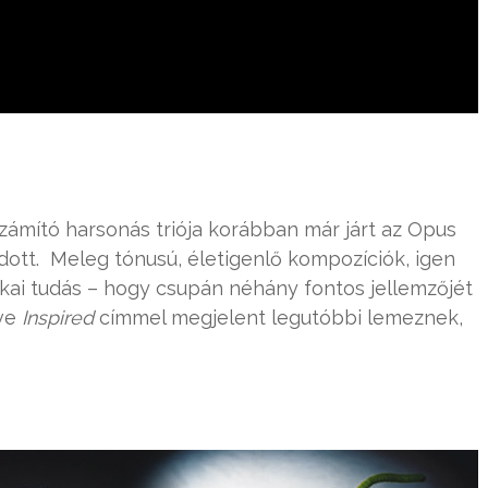
számító harsonás triója korábban már járt az Opus
dott. Meleg tónusú, életigenlő kompozíciók, igen
kai tudás – hogy csupán néhány fontos jellemzőjét
éve
Inspired
címmel megjelent legutóbbi lemeznek,