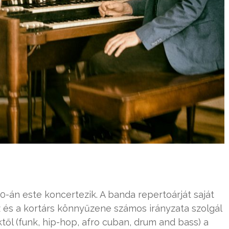
20-án este koncertezik. A banda repertoárját saját
 és a kortárs könnyűzene számos irányzata szolgál
től (funk, hip-hop, afro cuban, drum and bass) a