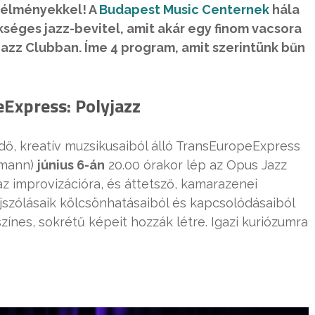
télményekkel! A
Budapest Music Centernek
hála
ükséges jazz-bevitel, amit akár egy finom vacsora
azz Clubban. Íme 4 program, amit szerintünk bűn
xpress: Polyjazz
dő, kreatív muzsikusaiból álló TransEuropeExpress
emann)
június 6-án
20.00 órakor lép az Opus Jazz
z improvizációra, és áttetsző, kamarazenei
ájszólásaik kölcsönhatásaiból és kapcsolódásaiból
zínes, sokrétű képeit hozzák létre. Igazi kuriózumra