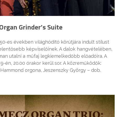
Organ Grinder’s Suite
 50-es években világhódító körútjára indult stílust
egjelentősebb képviselőinek. A dalok hangvételében,
an utalni a műfaj legkiemelkedőbb előadóira. A
9-én, 20.00 órakor kerül sor. A közreműködők:
 – Hammond orgona, Jeszenszky György – dob.