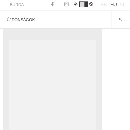
EN
HU
SL
BURDA
ÚJDONSÁGOK