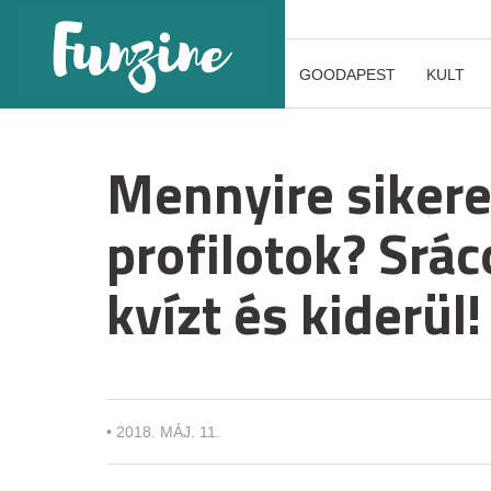
GOODAPEST
KULT
Mennyire sikere
profilotok? Sráco
kvízt és kiderül!
•
2018. MÁJ. 11.