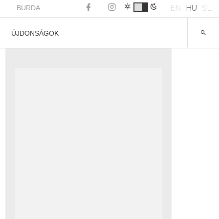
EN
HU
SL
BURDA
ÚJDONSÁGOK