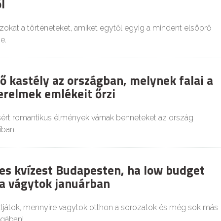
l
okat a történeteket, amiket egytől egyig a mindent elsöprő
e.
ő kastély az országban, melynek falai a
erelmek emlékeit őrzi
sért romantikus élmények várnak benneteket az ország
iban.
es kvízest Budapesten, ha low budget
a vágytok januárban
tjátok, mennyire vagytok otthon a sorozatok és még sok más
ágában!