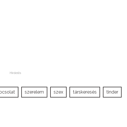
pcsolat
szerelem
szex
társkeresés
tinder