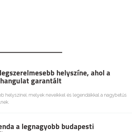
 legszerelmesebb helyszíne, ahol a
hangulat garantált
b helyszínei, melyek neveikkel és legendáikkal a nagybetűs
nek.
genda a legnagyobb budapesti