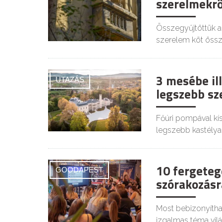
szerelmekrő
Összegyűjtöttük az
szerelem köt össz
3 mesébe ill
UTAZÁS
legszebb sz
Főúri pompával kí
legszebb kastélya
10 fergeteg
GOODAPEST
szórakozásr
Most bebizonyítha
izgalmas téma vil