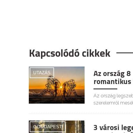
Kapcsolódó cikkek
Az ország 8
UTAZÁS
romantikus 
Az ország legszeb
szerelemről mesél
3 városi le
GOODAPEST