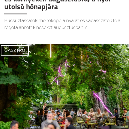
utolsó hónapjára
Búcsúztassátok méltóképp a nyarat és vadásszátok le a
régóta áhított kincseket augusztusban is!
GASZTRO