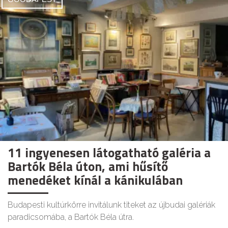
11 ingyenesen látogatható galéria a
Bartók Béla úton, ami hűsítő
menedéket kínál a kánikulában
Budapesti kultúrkörre invitálunk titeket az újbudai galériák
paradicsomába, a Bartók Béla útra.