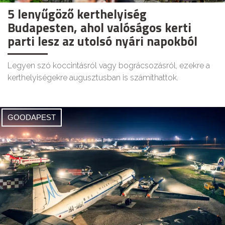
5 lenyűgöző kerthelyiség
Budapesten, ahol valóságos kerti
parti lesz az utolsó nyári napokból
Legyen szó koccintásról vagy bográcsozásról, ezekre a
kerthelyiségekre augusztusban is számíthattok.
GOODAPEST