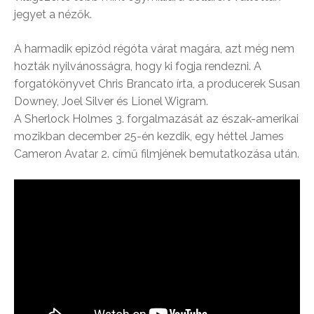
jegyet a nézők.
A harmadik epizód régóta várat magára, azt még nem
hozták nyilvánosságra, hogy ki fogja rendezni. A
forgatókönyvet Chris Brancato írta, a producerek Susan
Downey, Joel Silver és Lionel Wigram.
A Sherlock Holmes 3. forgalmazását az észak-amerikai
mozikban december 25-én kezdik, egy héttel James
Cameron Avatar 2. című filmjének bemutatkozása után.