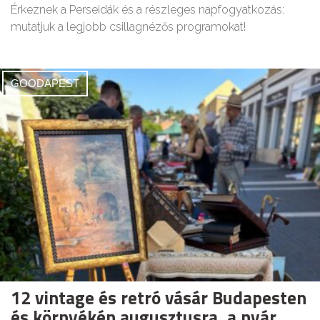
Érkeznek a Perseidák és a részleges napfogyatkozás:
mutatjuk a legjobb csillagnézős programokat!
GOODAPEST
12 vintage és retró vásár Budapesten
és környékén augusztusra, a nyár