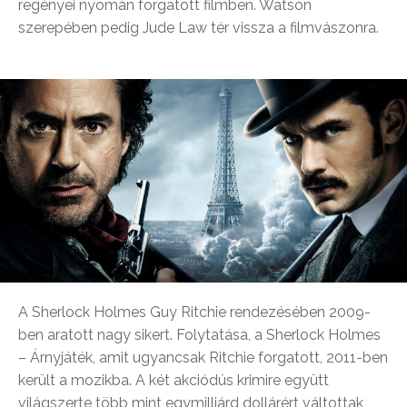
regényei nyomán forgatott filmben. Watson
szerepében pedig Jude Law tér vissza a filmvászonra.
A Sherlock Holmes Guy Ritchie rendezésében 2009-
ben aratott nagy sikert. Folytatása, a Sherlock Holmes
– Árnyjáték, amit ugyancsak Ritchie forgatott, 2011-ben
került a mozikba. A két akciódús krimire együtt
világszerte több mint egymilliárd dollárért váltottak