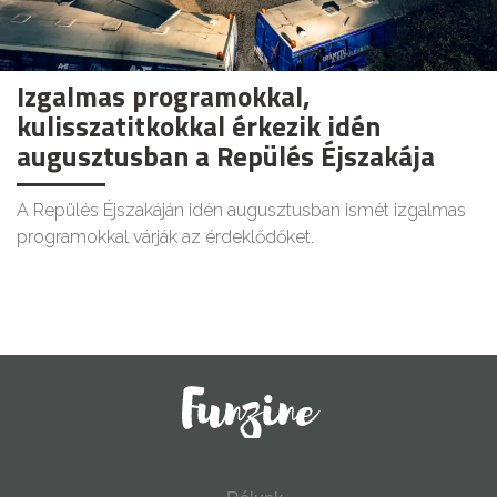
Izgalmas programokkal,
kulisszatitkokkal érkezik idén
augusztusban a Repülés Éjszakája
A Repülés Éjszakáján idén augusztusban ismét izgalmas
programokkal várják az érdeklődőket.