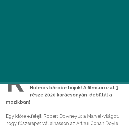
R
obert Downey Jr harmadik alkalommal
is kedvenc nyomozónk, Sherlock
Holmes bőrébe bújuk! A filmsorozat 3.
része 2020 karácsonyán debütál a
mozikban!
Egy időre elfelejti Robert Downey Jr. a Marvel-világot,
hogy főszerepet vállalhasson az Arthur Conan Doyle