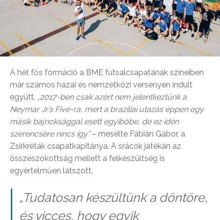
A hét fős formáció a BME futsalcsapatának színeiben
már számos hazai és nemzetközi versenyen indult
együtt.
„2017-ben csak azért nem jelentkeztünk a
Neymar Jr’s Five-ra, mert a brazíliai utazás éppen egy
másik bajnoksággal esett egyibőbe, de ez idén
szerencsére nincs így”
– mesélte Fábián Gábor, a
Zsírkréták csapatkapitánya. A srácok játékán az
összeszokottság mellett a felkészültség is
egyértelműen látszott.
„Tudatosan készültünk a döntőre,
és vicces, hogy egyik