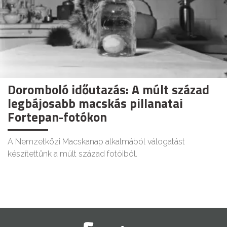
Doromboló időutazás: A múlt század
legbájosabb macskás pillanatai
Fortepan-fotókon
A Nemzetközi Macskanap alkalmából válogatást
készítettünk a múlt század fotóiból.