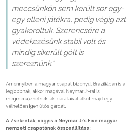
meccsünkön sem került sor egy-
egy elleni játékra, pedig végig azt
gyakoroltuk. Szerencsére a
védekezésünk stabil volt és
mindig sikerült gólt is
szereznünk.”
Amennyiben a magyar csapat bizonyul Brazíliában is a
legjobbnak, akkor magával Neymar Jr-ral is
megmérkőzhetnek, aki barátaival alkot majd egy
vélhetően igen ütős gárdát.
A Zsírkréták, vagyis a Neymar Jr’s Five magyar
nemzeti csapatának összeállítása: