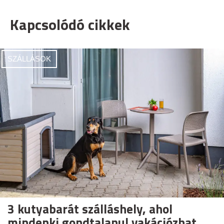
Kapcsolódó cikkek
SZÁLLÁSOK
3 kutyabarát szálláshely, ahol
mindenki gondtalanul vakációzhat