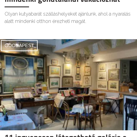
Olyan kutyabarát szálláshelyeket ajánlunk, ahol a nyaralás
alatt mindenki otthon érezheti magát.
GOODAPEST