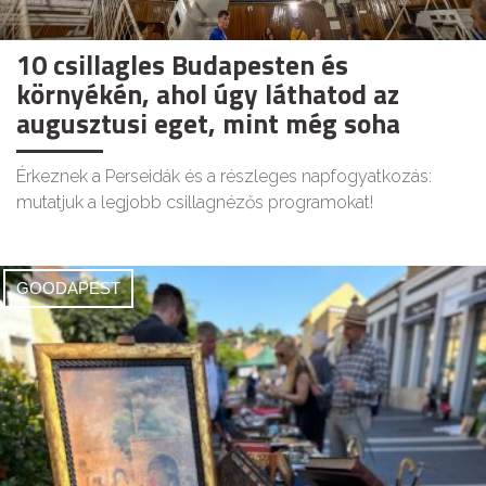
10 csillagles Budapesten és
környékén, ahol úgy láthatod az
augusztusi eget, mint még soha
Érkeznek a Perseidák és a részleges napfogyatkozás:
mutatjuk a legjobb csillagnézős programokat!
GOODAPEST