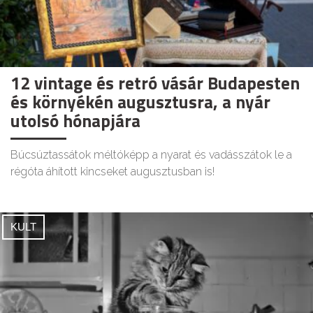
12 vintage és retró vásár Budapesten
és környékén augusztusra, a nyár
utolsó hónapjára
Búcsúztassátok méltóképp a nyarat és vadásszátok le a
régóta áhított kincseket augusztusban is!
KULT