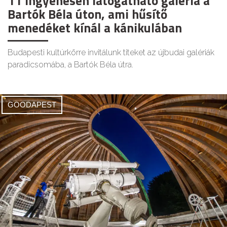
11 ingyenesen látogatható galéria a
Bartók Béla úton, ami hűsítő
menedéket kínál a kánikulában
Budapesti kultúrkörre invitálunk titeket az újbudai galériák
paradicsomába, a Bartók Béla útra.
GOODAPEST