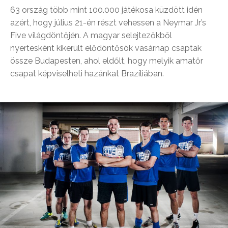
63 ország több mint 100.000 játékosa küzdött idén
azért, hogy július 21-én részt vehessen a Neymar Jr’s
Five világdöntőjén. A magyar selejtezőkből
nyertesként kikerült elődöntősök vasárnap csaptak
össze Budapesten, ahol eldőlt, hogy melyik amatőr
csapat képviselheti hazánkat Brazíliában.