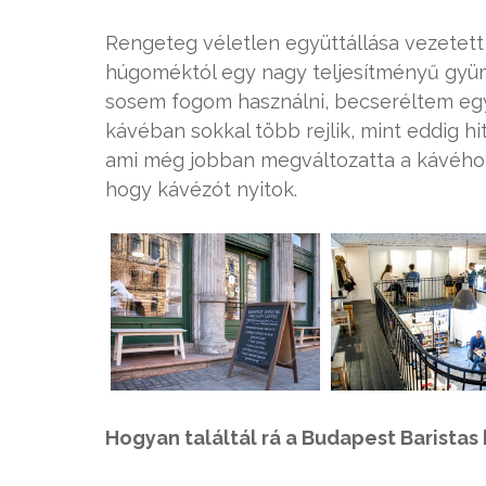
Rengeteg véletlen együttállása vezetett
húgoméktól egy nagy teljesítményű gyüm
sosem fogom használni, becseréltem eg
kávéban sokkal több rejlik, mint eddig 
ami még jobban megváltozatta a kávéhoz
hogy kávézót nyitok.
Hogyan találtál rá a Budapest Baristas