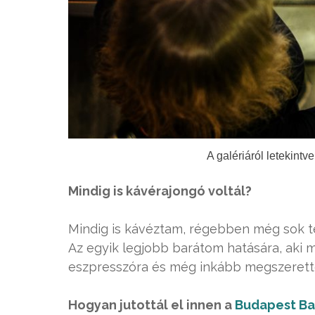
A galériáról letekintv
Mindig is kávérajongó voltál?
Mindig is kávéztam, régebben még sok tejj
Az egyik legjobb barátom hatására, aki m
eszpresszóra és még inkább megszerette
Hogyan jutottál el innen a
Budapest Ba