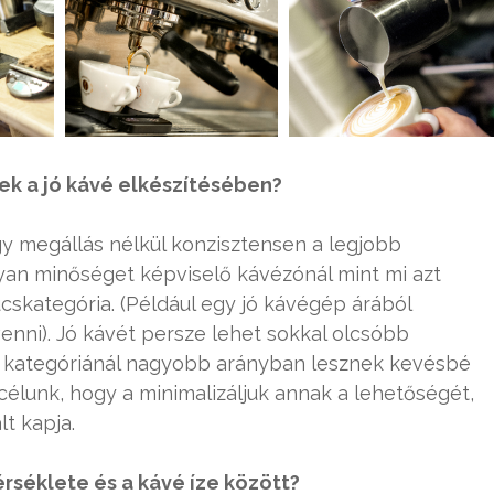
k a jó kávé elkészítésében?
y megállás nélkül konzisztensen a legjobb
olyan minőséget képviselő kávézónál mint mi azt
úcskategória. (Például egy jó kávégép árából
enni). Jó kávét persze lehet sokkal olcsóbb
bb kategóriánál nagyobb arányban lesznek kevésbé
célunk, hogy a minimalizáljuk annak a lehetőségét,
lt kapja.
érséklete és a kávé íze között?