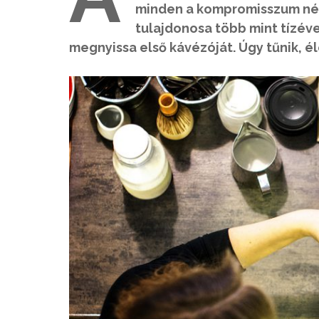
minden a kompromisszum nélk
tulajdonosa több mint tízév
megnyissa első kávézóját. Úgy tűnik, é