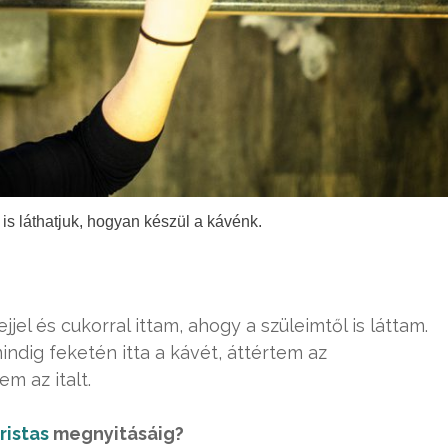
e is láthatjuk, hogyan készül a kávénk.
el és cukorral ittam, ahogy a szüleimtől is láttam.
indig feketén itta a kávét, áttértem az
m az italt.
ristas
megnyitásáig?