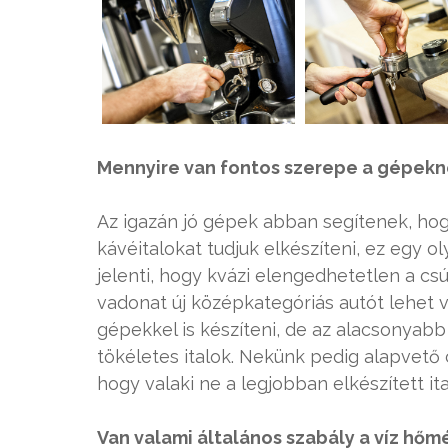
Mennyire van fontos szerepe a gépekne
Az igazán jó gépek abban segítenek, hog
kávéitalokat tudjuk elkészíteni, ez egy 
jelenti, hogy kvázi elengedhetetlen a cs
vadonat új középkategóriás autót lehet v
gépekkel is készíteni, de az alacsonya
tökéletes italok. Nekünk pedig alapvető 
hogy valaki ne a legjobban elkészített ita
Van valami általános szabály a víz hőm