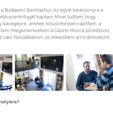
 a Budapest Baristashoz. Az egyik karácsonyra a
ölcscentrifugát kaptam. Mivel tudtam, hogy
y kávégépre, aminek köszönhetően rájöttem, a
hittem. Megismerkedtem a Casino Mocca pörkölővel,
 való hozzáállásom, és elkezdtem arról álmodozni,
 helyére?