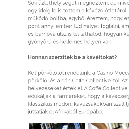
Sok üzlethelyiséget megnéztem, de mive
egy ideig le is tettem a kávézó ötletérő
működő boltba, egyből éreztem, hogy ez
pont annyi ember tud helyet foglalni, a
és bárhová ülsz is le, láthatod, hogyan ké
gyönyörű és kellemes helyen van.
Honnan szerzitek be a kávéitokat?
Két pörkölőtől rendelünk: a Casino Mocc
pörkölő, és a dán Coffe Collective-től. A
helyezéseket értek el. A Coffe Collectiv
edukálják a farmereket, hogy a kávécser
klasszikus módon, kávézsákokban szállí
juttatják el Afrikából Európába.