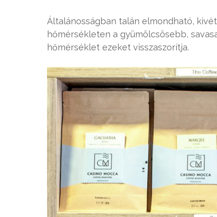
Általánosságban talán elmondható, kivé
hőmérsékleten a gyümölcsösebb, savasa
hőmérséklet ezeket visszaszorítja.