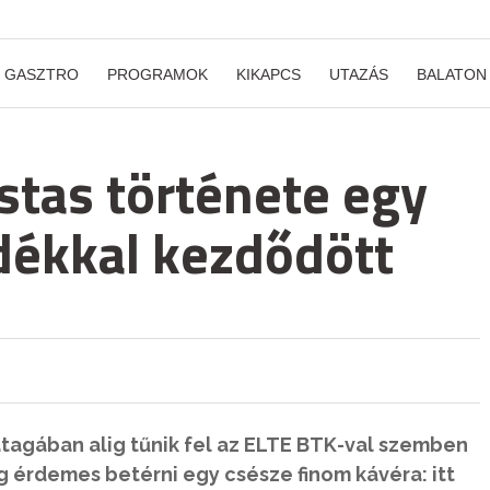
GASZTRO
PROGRAMOK
KIKAPCS
UTAZÁS
BALATON
stas története egy
dékkal kezdődött
agában alig tűnik fel az ELTE BTK-val szemben
g érdemes betérni egy csésze finom kávéra: itt