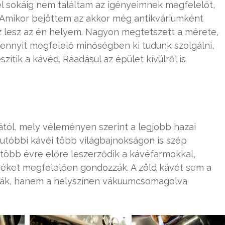
l sokáig nem találtam az igényeimnek megfelelőt,
l. Amikor bejöttem az akkor még antikváriumként
 lesz az én helyem. Nagyon megtetszett a mérete,
mennyit megfelelő minőségben ki tudunk szolgálni,
szítik a kávéd. Ráadásul az épület kívülről is
ától, mely véleményen szerint a legjobb hazai
z utóbbi kávéi több világbajnokságon is szép
e több évre előre leszerződik a kávéfarmokkal,
jéket megfelelően gondozzák. A zöld kávét sem a
tják, hanem a helyszínen vákuumcsomagolva