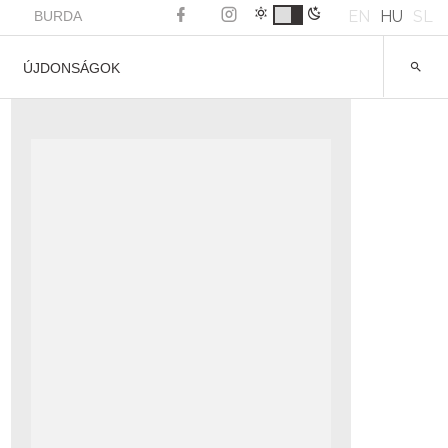
EN
HU
SL
BURDA
ÚJDONSÁGOK