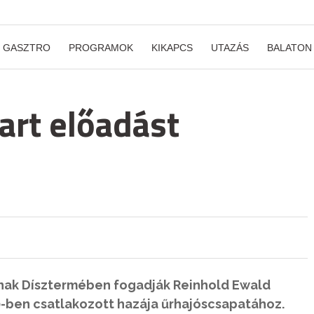
GASZTRO
PROGRAMOK
KIKAPCS
UTAZÁS
BALATON
art előadást
ának Dísztermében fogadják Reinhold Ewald
0-ben csatlakozott hazája űrhajóscsapatához.