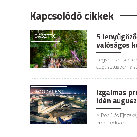
Kapcsolódó cikkek
5 lenyűgöző
GASZTRO
valóságos ke
Legyen szó koccin
augusztusban is s
Izgalmas pr
GOODAPEST
idén augusz
A Repülés Éjszaká
érdeklődőket.