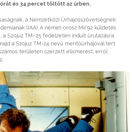
órát és 34 percet töltött az űrben.
ársaságnak, a Nemzetközi Űrhajósszövetségnek
démiának (IAA). A német-orosz Mir’92 küldetés
, a Szojuz TM–25 fedélzetén indult űrutazásra.
 majd a Szojuz TM-24 nevű mentőűrhajóval tért
zámos területen szerzett elismerést, erről
z.