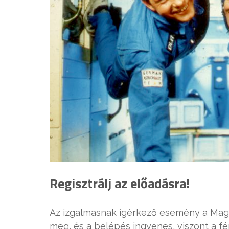
Regisztrálj az előadásra!
Az izgalmasnak ígérkező esemény a Magy
meg, és a belépés ingyenes, viszont a f