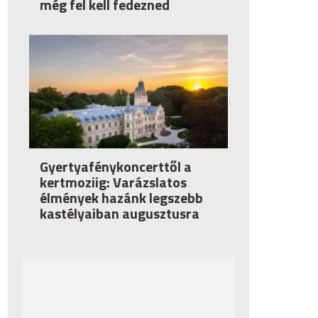
még fel kell fedezned
Gyertyafénykoncerttől a
kertmoziig: Varázslatos
élmények hazánk legszebb
kastélyaiban augusztusra