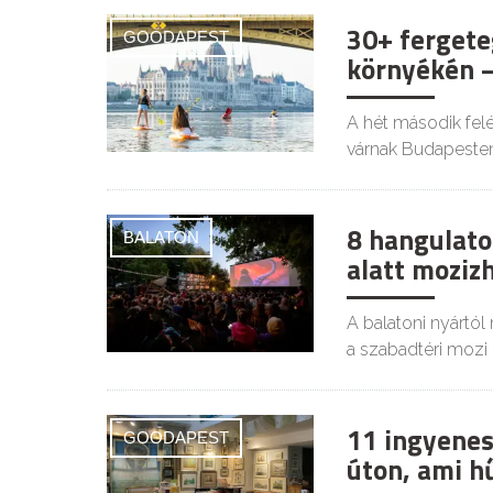
30+ fergete
GOODAPEST
környékén –
A hét második felé
várnak Budapesten
8 hangulatos
BALATON
alatt moziz
A balatoni nyártól
a szabadtéri mozi i
11 ingyenes
GOODAPEST
úton, ami h