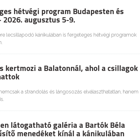
ges hétvégi program Budapesten és
 2026. augusztus 5-9.
re lecsillapodó kánikulában is fergeteges hétvégi programok
.
 kertmozi a Balatonnál, ahol a csillagok
hattok
 nemcsak a strandolás és lángosozás elválaszthatatlan, hanem
s.
en látogatható galéria a Bartók Béla
űsítő menedéket kínál a kánikulában