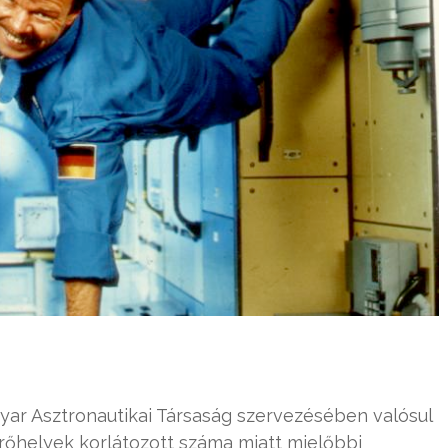
ar Asztronautikai Társaság szervezésében valósul
érőhelyek korlátozott száma miatt mielőbbi