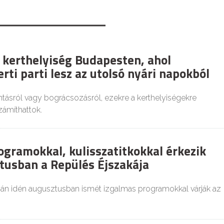
 kerthelyiség Budapesten, ahol
rti parti lesz az utolsó nyári napokból
tásról vagy bográcsozásról, ezekre a kerthelyiségekre
zámíthattok.
ogramokkal, kulisszatitkokkal érkezik
tusban a Repülés Éjszakája
ján idén augusztusban ismét izgalmas programokkal várják az