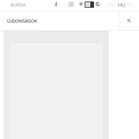
EN
HU
SL
BURDA
ÚJDONSÁGOK