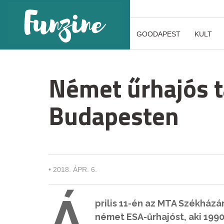
GOODAPEST
KULT
Német űrhajós t
Budapesten
•
2018. ÁPR. 6.
Á
prilis 11-én az MTA Székház
német ESA-űrhajóst, aki 199