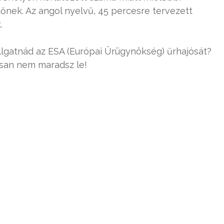
őnek. Az angol nyelvű, 45 percesre tervezett
.
llgatnád az ESA (Európai Űrügynökség) űrhajósát?
san nem maradsz le!