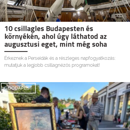
10 csillagles Budapesten és
környékén, ahol úgy láthatod az
augusztusi eget, mint még soha
Érkeznek a Perseidák és a részleges napfogyatkozás:
mutatjuk a legjobb csillagnézős programokat!
GOODAPEST