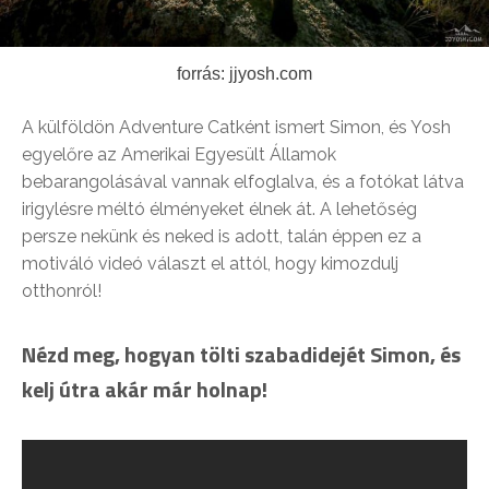
forrás: jjyosh.com
A külföldön Adventure Catként ismert Simon, és Yosh
egyelőre az Amerikai Egyesült Államok
bebarangolásával vannak elfoglalva, és a fotókat látva
irigylésre méltó élményeket élnek át. A lehetőség
persze nekünk és neked is adott, talán éppen ez a
motiváló videó választ el attól, hogy kimozdulj
otthonról!
Nézd meg, hogyan tölti szabadidejét Simon, és
kelj útra akár már holnap!