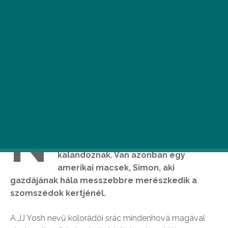
N
em árulunk el nagy titkot, ha azt
állítjuk, a macskák szívesen
kalandoznak. Van azonban egy
amerikai macsek, Simon, aki
gazdájának hála messzebbre merészkedik a
szomszédok kertjénél.
A JJ Yosh nevű kolorádói srác mindenhová magával