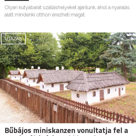
Olyan kutyabarát szálláshelyeket ajánlunk, ahol a nyaralás
alatt mindenki otthon érezheti magát.
UTAZÁS
Bűbájos miniskanzen vonultatja fel a