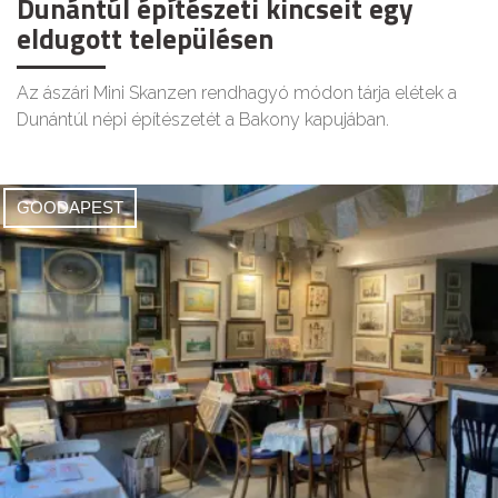
Dunántúl építészeti kincseit egy
eldugott településen
Az ászári Mini Skanzen rendhagyó módon tárja elétek a
Dunántúl népi építészetét a Bakony kapujában.
GOODAPEST