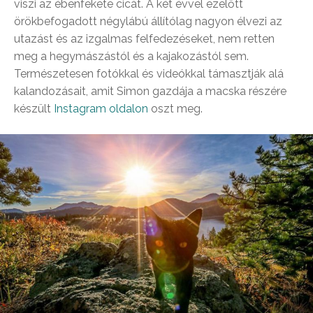
viszi az ébenfekete cicát. A két évvel ezelőtt
örökbefogadott négylábú állítólag nagyon élvezi az
utazást és az izgalmas felfedezéseket, nem retten
meg a hegymászástól és a kajakozástól sem.
Természetesen fotókkal és videókkal támasztják alá
kalandozásait, amit Simon gazdája a macska részére
készült
Instagram oldalon
oszt meg.