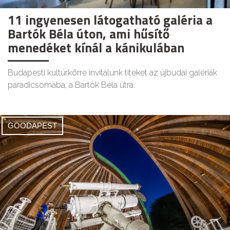
11 ingyenesen látogatható galéria a
Bartók Béla úton, ami hűsítő
menedéket kínál a kánikulában
Budapesti kultúrkörre invitálunk titeket az újbudai galériák
paradicsomába, a Bartók Béla útra.
GOODAPEST