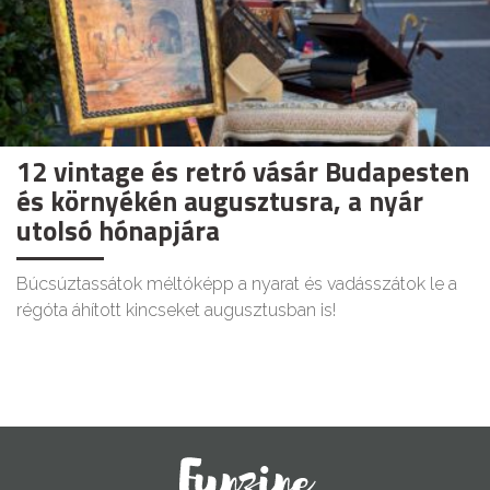
12 vintage és retró vásár Budapesten
és környékén augusztusra, a nyár
utolsó hónapjára
Búcsúztassátok méltóképp a nyarat és vadásszátok le a
régóta áhított kincseket augusztusban is!