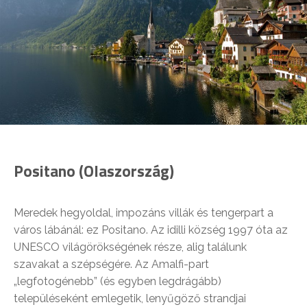
Positano (Olaszország)
Meredek hegyoldal, impozáns villák és tengerpart a
város lábánál: ez Positano. Az idilli község 1997 óta az
UNESCO világörökségének része, alig találunk
szavakat a szépségére. Az Amalfi-part
„legfotogénebb” (és egyben legdrágább)
településeként emlegetik, lenyűgöző strandjai