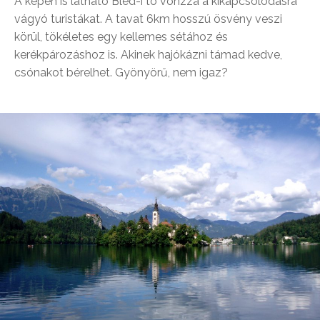
A képen is látható Bled-i tó vonzza a kikapcsolódásra
vágyó turistákat. A tavat 6km hosszú ösvény veszi
körül, tökéletes egy kellemes sétához és
kerékpározáshoz is. Akinek hajókázni támad kedve,
csónakot bérelhet. Gyönyörű, nem igaz?