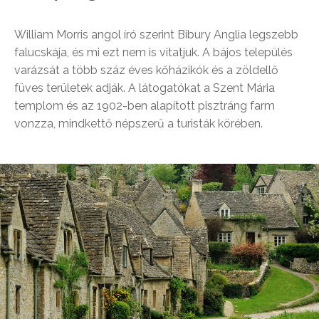
William Morris angol író szerint Bibury Anglia legszebb
falucskája, és mi ezt nem is vitatjuk. A bájos település
varázsát a több száz éves kőházikók és a zöldellő
füves területek adják. A látogatókat a Szent Mária
templom és az 1902-ben alapított pisztráng farm
vonzza, mindkettő népszerű a turisták körében.