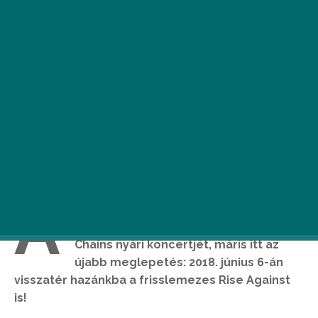
A
lig néhány nappal azután, hogy a
Budapest Park bejelentette az Alice In
Chains nyári koncertjét, máris itt az
újabb meglepetés: 2018. június 6-án
visszatér hazánkba a frisslemezes Rise Against
is!