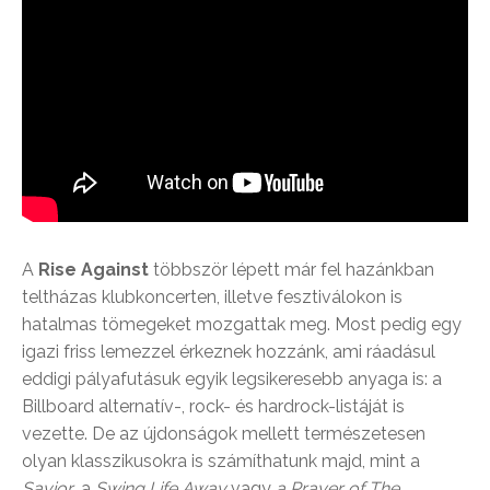
A
Rise Against
többször lépett már fel hazánkban
teltházas klubkoncerten, illetve fesztiválokon is
hatalmas tömegeket mozgattak meg. Most pedig egy
igazi friss lemezzel érkeznek hozzánk, ami ráadásul
eddigi pályafutásuk egyik legsikeresebb anyaga is: a
Billboard alternatív-, rock- és hardrock-listáját is
vezette. De az újdonságok mellett természetesen
olyan klasszikusokra is számíthatunk majd, mint a
Savior
, a
Swing Life Away
vagy
a Prayer of The