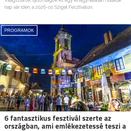
Világsztárok, újdonságok és egy kihagyhatatlan nulladik
nap vár idén, a 2026-os Sziget Fesztiválon.
PROGRAMOK
6 fantasztikus fesztivál szerte az
országban, ami emlékezetessé teszi a