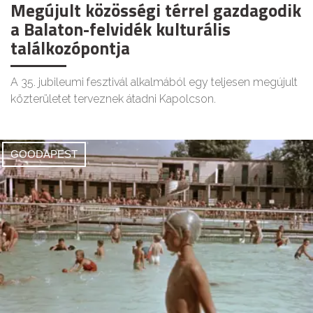
Megújult közösségi térrel gazdagodik
a Balaton-felvidék kulturális
találkozópontja
A 35. jubileumi fesztivál alkalmából egy teljesen megújult
közterületet terveznek átadni Kapolcson.
GOODAPEST