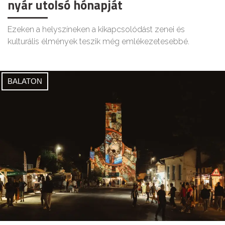
nyár utolsó hónapját
Ezeken a helyszíneken a kikapcsolódást zenei és
kulturális élmények teszik még emlékezetesebbé.
BALATON