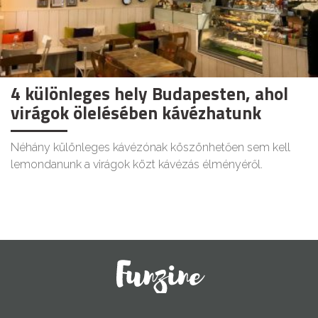
4 különleges hely Budapesten, ahol
virágok ölelésében kávézhatunk
Néhány különleges kávézónak köszönhetően sem kell
lemondanunk a virágok közt kávézás élményéről.