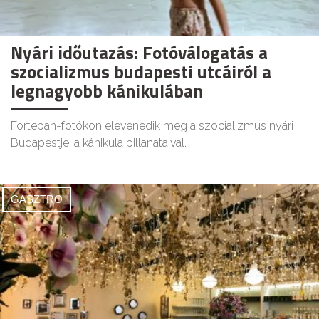
Nyári időutazás: Fotóválogatás a
szocializmus budapesti utcáiról a
legnagyobb kánikulában
Fortepan-fotókon elevenedik meg a szocializmus nyári
Budapestje, a kánikula pillanataival.
GASZTRO