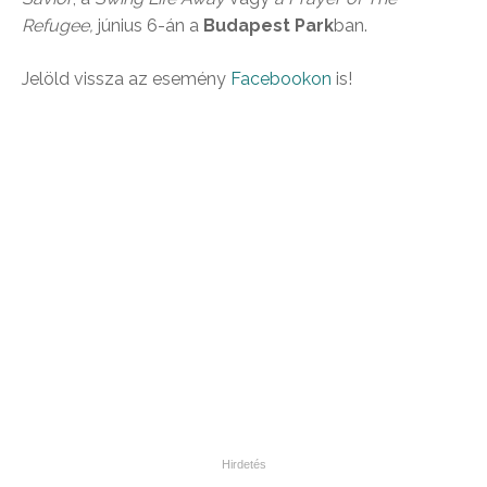
Refugee,
június 6-án a
Budapest Park
ban.
Jelöld vissza az esemény
Facebookon
is!