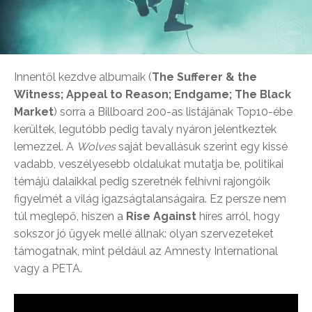
Innentől kezdve albumaik (
The Sufferer & the
Witness; Appeal to Reason; Endgame; The Black
Market
) sorra a Billboard 200-as listájának Top10-ébe
kerültek, legutóbb pedig tavaly nyáron jelentkeztek
lemezzel. A
Wolves
saját bevallásuk szerint egy kissé
vadabb, veszélyesebb oldalukat mutatja be, politikai
témájú dalaikkal pedig szeretnék felhívni rajongóik
figyelmét a világ igazságtalanságaira. Ez persze nem
túl meglepő, hiszen a
Rise Against
híres arról, hogy
sokszor jó ügyek mellé állnak: olyan szervezeteket
támogatnak, mint például az Amnesty International
vagy a PETA.