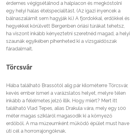
érdemes végigsétálnod a halpiacon és megkóstolni
egy helyi halas ételspecialitást. (Az igazi ínyencek a
bálnaszalámit sem hagyják ki.) A fjordokkal, erdőkkel és
hegyekkel körülvett Bergenben óriási túrákat tehetsz,
ha viszont inkább kényeztetni szeretnéd magad, a helyi
szaunák egyikében pihenheted ki a vizsgaidőszak
fáradalmait.
Törcsvár
Hiába található Brassótól alig pár kilométerre Törcsvár,
kevés ember ismeri a varázslatos helyet, melyre télen
inkább a félelmetes jelző illik. Hogy miért? Mert itt
található Vlad Tepes, alias Drakula vára, mely egy 100
méter magas szikláról magasodik ki a környező
erdőből. A ma múzeumként működő épület must have
úti cél a horrorrajongóknak.