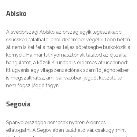
Abisko
A svédországi Abisko az ország egyik legészakabbi
csücskén található, ahol december végétől több héten
át nem is kel fel a nap és teljes sötétségbe burkolózik a
környék. Ha már túl nyomasztónak találod az éjszakai
hangulatot, a közeli Kirunába is érdemes átruccannod:
itt ugyanis egy világszenzációnak számító jéghotelben
is megszállhatsz, ami bár valóban jégből készült, te
nem fogsz jéggé fagyni.
Segovia
Spanyolországba nemcsak nyáron érdemes
ellátogatni. A Segoviában található vár, csakúgy, mint