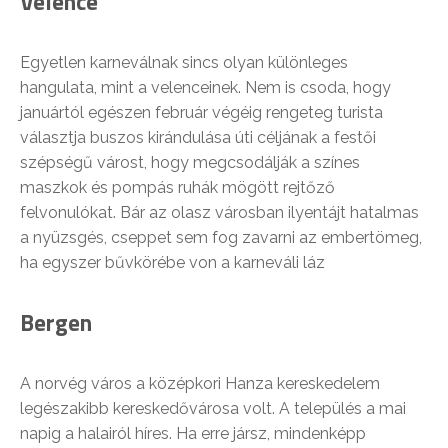
Velence
Egyetlen karneválnak sincs olyan különleges
hangulata, mint a velenceinek. Nem is csoda, hogy
januártól egészen február végéig rengeteg turista
választja buszos kirándulása úti céljának a festői
szépségű várost, hogy megcsodálják a színes
maszkok és pompás ruhák mögött rejtőző
felvonulókat. Bár az olasz városban ilyentájt hatalmas
a nyüzsgés, cseppet sem fog zavarni az embertömeg,
ha egyszer bűvkörébe von a karneváli láz
Bergen
A norvég város a középkori Hanza kereskedelem
legészakibb kereskedővárosa volt. A település a mai
napig a halairól híres. Ha erre jársz, mindenképp