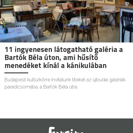
11 ingyenesen látogatható galéria a
Bartók Béla úton, ami hűsítő
menedéket kínál a kánikulában
Budapesti kultúrkörre invitálunk titeket az újbudai galériák
paradicsomába, a Bartók Béla útra.