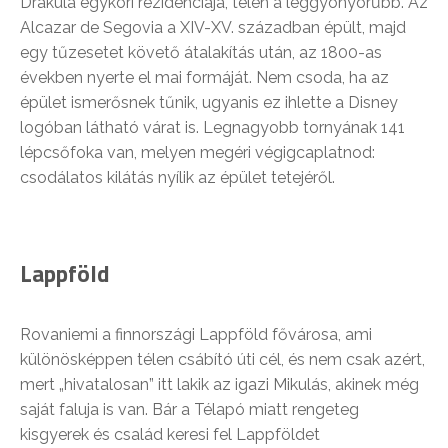
Drakula egykori rezidenciája, télen a leggyönyörűbb. Az
Alcazar de Segovia a XIV-XV. században épült, majd
egy tűzesetet követő átalakítás után, az 1800-as
években nyerte el mai formáját. Nem csoda, ha az
épület ismerősnek tűnik, ugyanis ez ihlette a Disney
logóban látható várat is. Legnagyobb tornyának 141
lépcsőfoka van, melyen megéri végigcaplatnod:
csodálatos kilátás nyílik az épület tetejéről.
Lappföld
Rovaniemi a finnországi Lappföld fővárosa, ami
különösképpen télen csábító úti cél, és nem csak azért,
mert „hivatalosan” itt lakik az igazi Mikulás, akinek még
saját faluja is van. Bár a Télapó miatt rengeteg
kisgyerek és család keresi fel Lappföldet