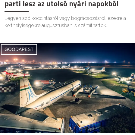
parti lesz az utolsó nyári napokból
Legyen szó koccintásról vagy bográcsozásról, ezekre a
kerthelyiségekre augusztusban is számíthattok.
GOODAPEST