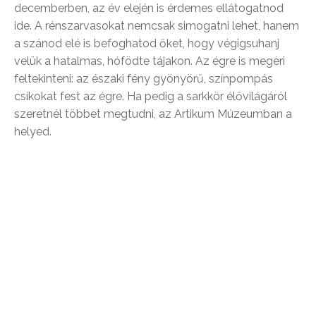
decemberben, az év elején is érdemes ellátogatnod
ide. A rénszarvasokat nemcsak simogatni lehet, hanem
a szánod elé is befoghatod őket, hogy végigsuhanj
velük a hatalmas, hófödte tájakon. Az égre is megéri
feltekinteni: az északi fény gyönyörű, színpompás
csíkokat fest az égre. Ha pedig a sarkkör élővilágáról
szeretnél többet megtudni, az Artikum Múzeumban a
helyed.