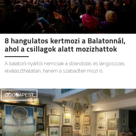
8 hangulatos kertmozi a Balatonnál,
ahol a csillagok alatt mozizhattok
A balatoni nyártól nemcsak a strandolás és lángosozás
elválaszthatatlan, hanem a szabadtéri mozi is.
GOODAPEST