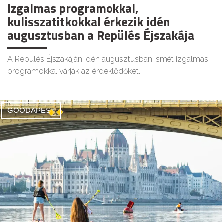
Izgalmas programokkal,
kulisszatitkokkal érkezik idén
augusztusban a Repülés Éjszakája
A Repülés Éjszakáján idén augusztusban ismét izgalmas
programokkal várják az érdeklődőket.
GOODAPEST