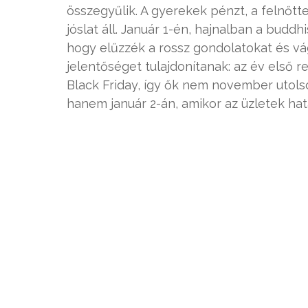
összegyűlik. A gyerekek pénzt, a felnőtt
jóslat áll. Január 1-én, hajnalban a bud
hogy elűzzék a rossz gondolatokat és v
jelentőséget tulajdonítanak: az év első 
Black Friday, így ők nem november utols
hanem január 2-án, amikor az üzletek hat