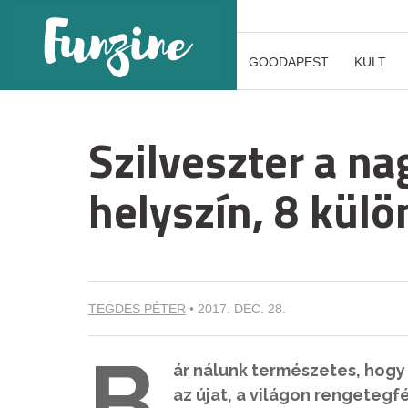
GOODAPEST
KULT
Szilveszter a na
helyszín, 8 kül
TEGDES PÉTER
•
2017. DEC. 28.
B
ár nálunk természetes, hogy 
az újat, a világon rengetegf