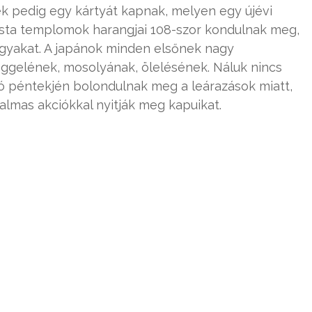
ek pedig egy kártyát kapnak, melyen egy újévi
dhista templomok harangjai 108-szor kondulnak meg,
ágyakat. A japánok minden elsőnek nagy
reggelének, mosolyának, ölelésének. Náluk nincs
ó péntekjén bolondulnak meg a leárazások miatt,
almas akciókkal nyitják meg kapuikat.