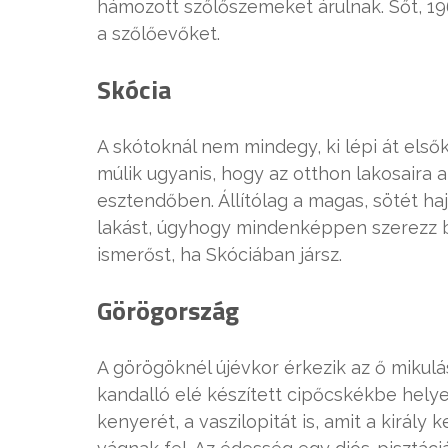
hámozott szőlőszemeket árulnak. Sőt, 19
a szőlőevőket.
Skócia
A skótoknál nem mindegy, ki lépi át elsők
múlik ugyanis, hogy az otthon lakosaira a
esztendőben. Állítólag a magas, sötét hajú
lakást, úgyhogy mindenképpen szerezz b
ismerőst, ha Skóciában jársz.
Görögország
A görögöknél újévkor érkezik az ő mikulás
kandalló elé készített cipőcskékbe helyez
kenyerét, a vaszilopitát is, amit a király