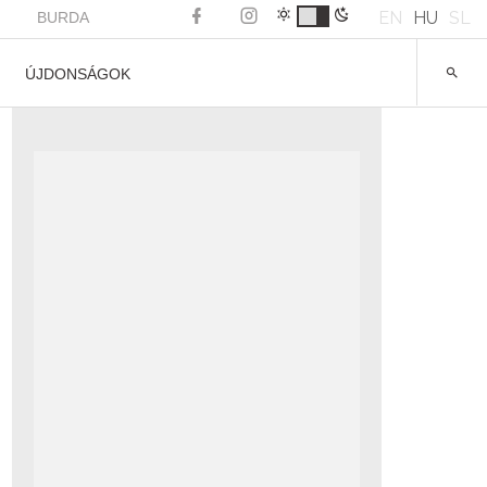
EN
HU
SL
BURDA
ÚJDONSÁGOK