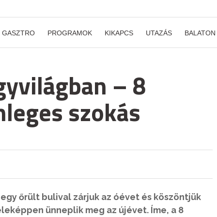
GASZTRO
PROGRAMOK
KIKAPCS
UTAZÁS
BALATON
gyvilágban – 8
önleges szokás
egy őrült bulival zárjuk az óévet és köszöntjük
éleképpen ünneplik meg az újévet. Íme, a 8