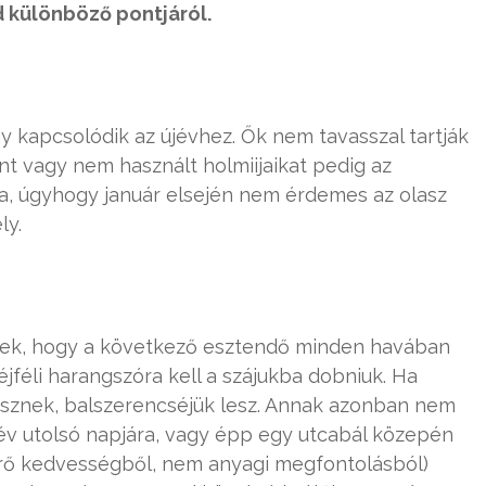
 különböző pontjáról.
 kapcsolódik az újévhez. Ők nem tavasszal tartják
nt vagy nem használt holmiijaikat pedig az
ra, úgyhogy január elsején nem érdemes az olasz
ly.
znek, hogy a következő esztendő minden havában
jféli harangszóra kell a szájukba dobniuk. Ha
sznek, balszerencséjük lesz. Annak azonban nem
 az év utolsó napjára, vagy épp egy utcabál közepén
merő kedvességből, nem anyagi megfontolásból)