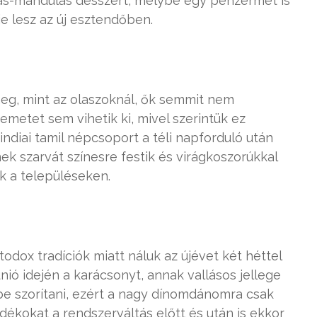
iás-mandulás desszert, melybe egy pénzérmét is
je lesz az új esztendőben.
 meg, mint az olaszoknál, ők semmit nem
emetet sem vihetik ki, mivel szerintük ez
indiai tamil népcsoport a téli napforduló után
ek szarvát színesre festik és virágkoszorúkkal
ük a településeken.
odox tradíciók miatt náluk az újévet két héttel
nió idején a karácsonyt, annak vallásos jellege
e szorítani, ezért a nagy dínomdánomra csak
ndékokat a rendszerváltás előtt és után is ekkor