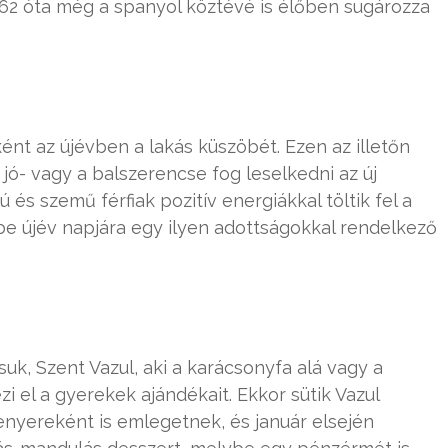
62 óta még a spanyol köztévé is élőben sugározza
ént az újévben a lakás küszöbét. Ezen az illetőn
 jó- vagy a balszerencse fog leselkedni az új
 és szemű férfiak pozitív energiákkal töltik fel a
e újév napjára egy ilyen adottságokkal rendelkező
uk, Szent Vazul, aki a karácsonyfa alá vagy a
i el a gyerekek ajándékait. Ekkor sütik Vazul
 kenyereként is emlegetnek, és január elsején