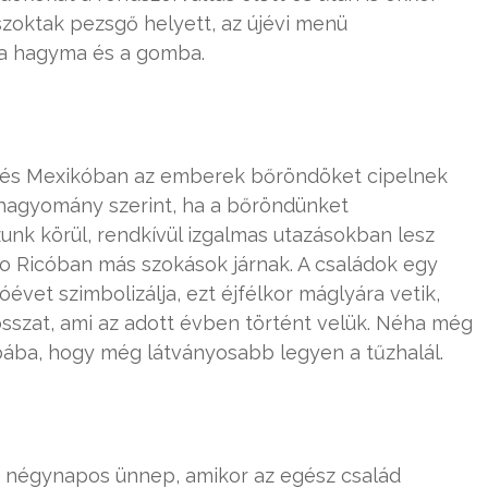
szoktak pezsgő helyett, az újévi menü
 a hagyma és a gomba.
n és Mexikóban az emberek bőröndöket cipelnek
i hagyomány szerint, ha a bőröndünket
unk körül, rendkívül izgalmas utazásokban lesz
o Ricóban más szokások járnak. A családok egy
évet szimbolizálja, ezt éjfélkor máglyára vetik,
sszat, ami az adott évben történt velük. Néha még
bába, hogy még látványosabb legyen a tűzhalál.
y négynapos ünnep, amikor az egész család