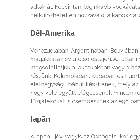
adták át. Koccintani leginkább vodkával 
nélkülözhetetlen hozzávalói a káposzta,
Dél-Amerika
Venezuelában, Argentínában, Bolíviába
magukkal az év utolsó estéjén. Az ottan
megsétáltatjuk a lakásunkban vagy a ház
részünk. Kolumbiában, Kubában és Puert
életnagyságú bábut készítenek, mely az ó
hogy vele együtt elégessenek minden ro
tűzijátékokat is csempésznek az égő ba
Japán
A japán újév, vagyis az Oshōgatsukor eg