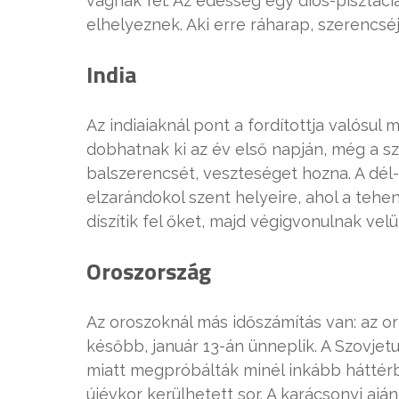
vágnak fel. Az édesség egy diós-pisztác
elhelyeznek. Aki erre ráharap, szerencsé
India
Az indiaiaknál pont a fordítottja valósul
dobhatnak ki az év első napján, még a sz
balszerencsét, veszteséget hozna. A dél-
elzarándokol szent helyeire, ahol a tehen
díszítik fel őket, majd végigvonulnak vel
Oroszország
Az oroszoknál más időszámítás van: az ort
később, január 13-án ünneplik. A Szovjetu
miatt megpróbálták minél inkább háttérb
újévkor kerülhetett sor. A karácsonyi ajá