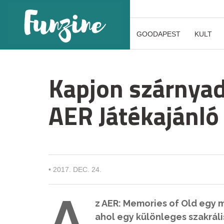
GOODAPEST
KULT
Kapjon szárnyad 
AER Játékajánló
•
2017. DEC. 24.
A
z AER: Memories of Old egy 
ahol egy különleges szakrál