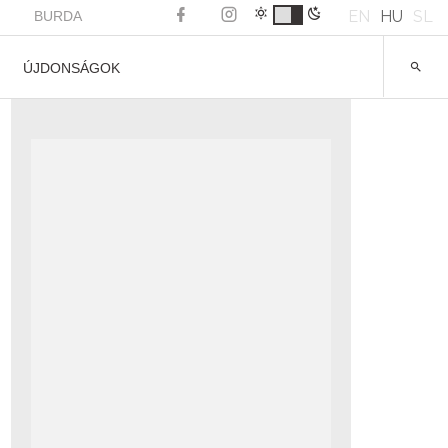
EN
HU
SL
BURDA
ÚJDONSÁGOK