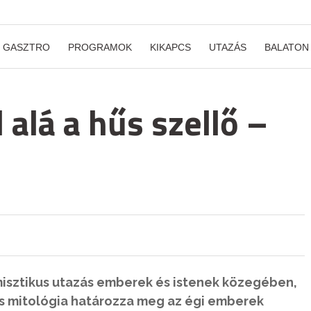
GASZTRO
PROGRAMOK
KIKAPCS
UTAZÁS
BALATON
alá a hűs szellő –
misztikus utazás emberek és istenek közegében,
is mitológia határozza meg az égi emberek