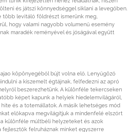
m tűnik kifejezetten nehéz feladatnak, hiszen
teni és játszi könnyedséggel siklani a levegőben.
több levitáló földrészt ismerünk meg,
erül, hogy valami nagyobb volumenű esemény
 annak maradék reményével és jóságával együtt
Hajao köpönyegéből bújt volna elő. Lenyűgöző
ndulni a kiszemelt égtájnak, felfedezni az apró
helyről beszerezhetünk. A különféle tekercseken
tóbb képet kapunk a helyiek hiedelemvilágáról,
 hite és a totemállatok. A másik lehetséges mód
kat előkapva megvilágítjuk a mindenfelé elszórt
 különféle múltbéli helyzeteket és azok
 a fejlesztők felruháznak minket egyszerre