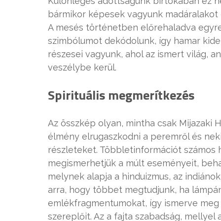
Különleges adottságunk birtokában ez ne
bármikor képesek vagyunk madáralakot öl
A mesés történetben előrehaladva egyre 
szimbólumot dekódolunk, így hamar kid
részesei vagyunk, ahol az ismert világ,
veszélybe kerül.
Spirituális megmerítkezés
Az összkép olyan, mintha csak Mijazaki 
élmény elrugaszkodni a peremről és nekii
részleteket. Többletinformációt számos 
megismerhetjük a múlt eseményeit, beha
melynek alapja a hinduizmus, az indiánok
arra, hogy többet megtudjunk, ha lámpán
emlékfragmentumokat, így ismerve meg a
szereplőit. Az a fajta szabadság, mellyel