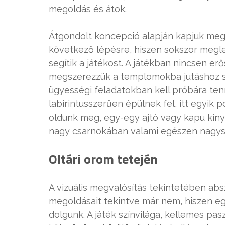
megoldás és átok.
Átgondolt koncepció alapján kapjuk meg 
következő lépésre, hiszen sokszor megl
segítik a játékost. A játékban nincsen er
megszerezzük a templomokba jutáshoz s
ügyességi feladatokban kell próbára ten
labirintusszerűen épülnek fel, itt egyik 
oldunk meg, egy-egy ajtó vagy kapu kiny
nagy csarnokában valami egészen nagysz
Oltári orom tetején
A vizuális megvalósítás tekintetében abs
megoldásait tekintve már nem, hiszen e
dolgunk. A játék színvilága, kellemes pas