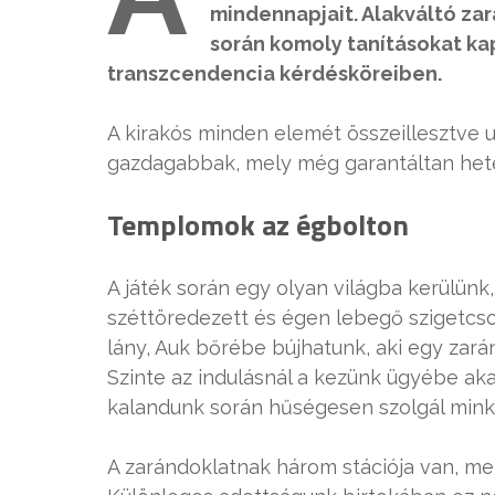
mindennapjait. Alakváltó za
során komoly tanításokat kap
transzcendencia kérdésköreiben.
A kirakós minden elemét összeillesztve 
gazdagabbak, mely még garantáltan hete
Templomok az égbolton
A játék során egy olyan világba kerülünk
széttöredezett és égen lebegő szigetcsop
lány, Auk bőrébe bújhatunk, aki egy zar
Szinte az indulásnál a kezünk ügyébe a
kalandunk során hűségesen szolgál mink
A zarándoklatnak három stációja van, mel