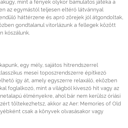
sakúgy, mint a fények olykor bámulatos játéka a
n az egymástól teljesen eltérő látvánnyal
ndülő háttérzene és apró zörejek jól átgondoltak,
özben gondtalanul vitorlázunk a fellegek között
n kószálunk.
apunk, egy mély, sajátos hitrendszerrel
s klasszikus mesei toposzrendszerre építkező
élhető így át, amely egyszerre relaxáló, eközben
 foglalkozó, mint a világból kivesző hit vagy az
énetalapú élményekre, ahol bár nem kerülsz óriási
azért töltekezhetsz, akkor az Aer: Memories of Old
egyébként csak a könyvek olvasásakor vagy