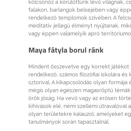
kölcsönöz a körülöttünk lévő világnak, c
falakon, barlangok belsejében vagy éppe
rendelkező templomok szívében. A felcse
meditatív jellegű élményt nyújtanak, mik
vagy éppen valamelyik apró territóriumo
Maya fátyla borul ránk
Mindent összevetve egy korrekt játékot k
rendelkező, számos filozófiai iskolára é
sztorival. A kikapcsolódás olyan formája 
mégis olyan egészen magasröptű témákkal
örök jóság. Ha vevő vagy az erősen tört
kihívások elé, némi szellemi útravalóval 
olyan területekre kalauzol, amelyeket 
tanulmányok során tapasztalnál.