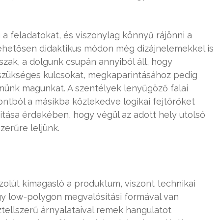
a feladatokat, és viszonylag könnyű rájönni a
ehetősen didaktikus módon még dizájnelemekkel is
őszak, a dolgunk csupán annyiból áll, hogy
zükséges kulcsokat, megkaparintásához pedig
nünk magunkat. A szentélyek lenyűgöző falai
pontból a másikba közlekedve logikai fejtörőket
itása érdekében, hogy végül az adott hely utolsó
erűre leljünk.
zolút kimagasló a produktum, viszont technikai
gy low-polygon megvalósítási formával van
ztellszerű árnyalataival remek hangulatot