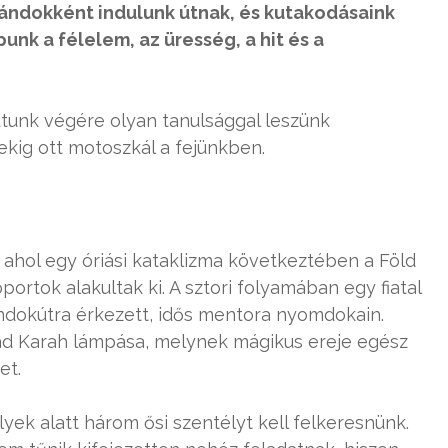
rándokként indulunk útnak, és kutakodásaink
unk a félelem, az üresség, a hit és a
utunk végére olyan tanulsággal leszünk
kig ott motoszkál a fejünkben.
, ahol egy óriási kataklizma következtében a Föld
ortok alakultak ki. A sztori folyamában egy fiatal
ándokútra érkezett, idős mentora nyomdokain.
kad Karah lámpása, melynek mágikus ereje egész
et.
yek alatt három ősi szentélyt kell felkeresnünk.