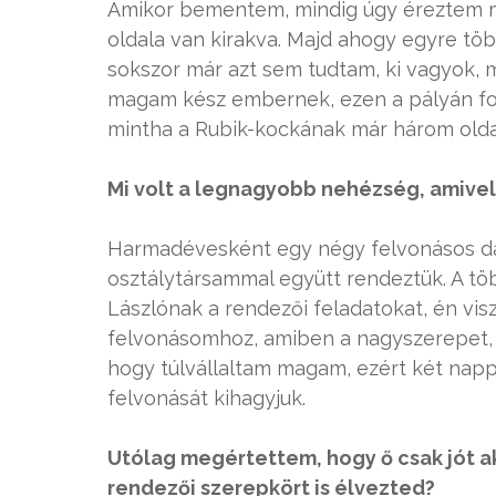
Amikor bementem, mindig úgy éreztem m
oldala van kirakva. Majd ahogy egyre töb
sokszor már azt sem tudtam, ki vagyok, 
magam kész embernek, ezen a pályán fol
mintha a Rubik-kockának már három oldal
Mi volt a legnagyobb nehézség, amive
Harmadévesként egy négy felvonásos da
osztálytársammal együtt rendeztük. A tö
Lászlónak a rendezői feladatokat, én vi
felvonásomhoz, amiben a nagyszerepet, T
hogy túlvállaltam magam, ezért két nappa
felvonását kihagyjuk.
Utólag megértettem, hogy ő csak jót ak
rendezői szerepkört is élvezted?