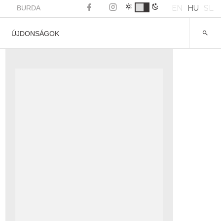
EN
HU
SL
BURDA
ÚJDONSÁGOK