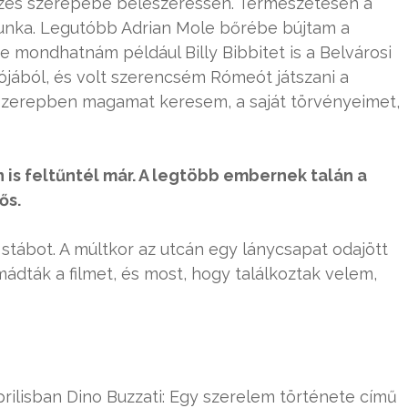
sszes szerepébe beleszeressen. Természetesen a
unka. Legutóbb Adrian Mole bőrébe bújtam a
 mondhatnám például Billy Bibbitet is a Belvárosi
ójából, és volt szerencsém Rómeót játszani a
 szerepben magamat keresem, a saját törvényeimet,
is feltűntél már. A legtöbb embernek talán a
ős.
tábot. A múltkor az utcán egy lánycsapat odajött
mádták a filmet, és most, hogy találkoztak velem,
rilisban Dino Buzzati: Egy szerelem története című