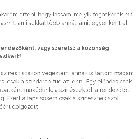
karom érteni, hogy lássam, melyik fogaskerék mit
yasmit, ami sokkal több annál, amit egyenként el
 rendezőként, vagy szeretsz a közönség
 sikert?
 színész szakon végeztem, annak is tartom magam.
, csak a színdarab tud az lenni. Egy előadás csak
apatként működünk, a színészektől, a rendezőtől
ig. Ezért a taps sosem csak a színésznek szól,
éért dolgozott.