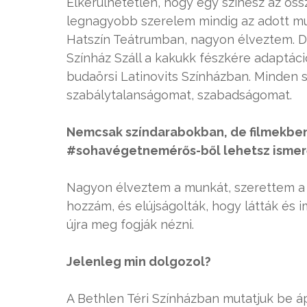
Elkerülhetetlen, hogy egy színész az ö
legnagyobb szerelem mindig az adott m
Hatszín Teátrumban, nagyon élveztem. De
Színház Száll a kakukk fészkére adaptáci
budaörsi Latinovits Színházban. Minden
szabálytalanságomat, szabadságomat.
Nemcsak színdarabokban, de filmekben 
#sohavégetnemérős-ből lehetsz ismer
Nagyon élveztem a munkát, szerettem a s
hozzám, és elújságolták, hogy látták és i
újra meg fogják nézni.
Jelenleg min dolgozol?
A Bethlen Téri Színházban mutatjuk be áp