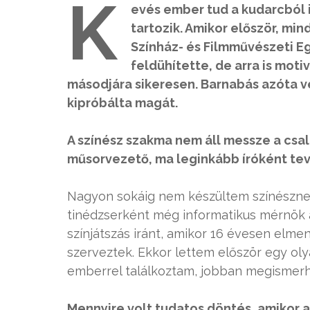
K
evés ember tud a kudarcból i
tartozik. Amikor először, min
Színház- és Filmművészeti E
feldühítette, de arra is mot
másodjára sikeresen. Barnabás azóta v
kipróbálta magát.
A színész szakma nem áll messze a csa
műsorvezető, ma leginkább íróként tevé
Nagyon sokáig nem készültem színésznek
tinédzserként még informatikus mérnök a
színjátszás iránt, amikor 16 évesen elm
szerveztek. Ekkor lettem először egy ol
emberrel találkoztam, jobban megismer
Mennyire volt tudatos döntés, amikor 