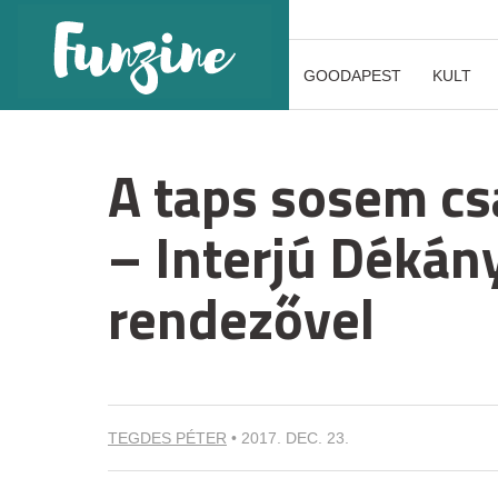
GOODAPEST
KULT
A taps sosem cs
– Interjú Dékán
rendezővel
TEGDES PÉTER
•
2017. DEC. 23.