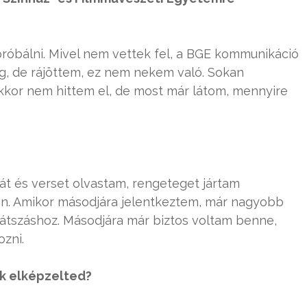
próbálni. Mivel nem vettek fel, a BGE kommunikáció
g, de rájöttem, ez nem nekem való. Sokan
akkor nem hittem el, de most már látom, mennyire
át és verset olvastam, rengeteget jártam
n. Amikor másodjára jelentkeztem, már nagyobb
njátszáshoz. Másodjára már biztos voltam benne,
zni.
ek elképzelted?