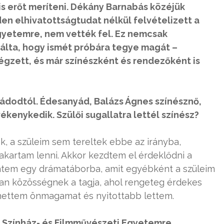
s erőt meríteni. Dékány Barnabás közéjük
den elhivatottságtudat nélkül felvételizett a
gyetemre, nem vették fel. Ez nemcsak
iválta, hogy ismét próbára tegye magát –
égzett, és már színészként és rendezőként is
ládodtól. Édesanyád, Balázs Ágnes színésznő,
kenykedik. Szülői sugallatra lettél színész?
, a szüleim sem tereltek ebbe az irányba,
kartam lenni. Akkor kezdtem el érdeklődni a
entem egy drámatáborba, amit egyébként a szüleim
yan közösségnek a tagja, ahol rengeteg érdekes
hettem önmagamat és nyitottabb lettem.
a Színház- és Filmművészeti Egyetemre