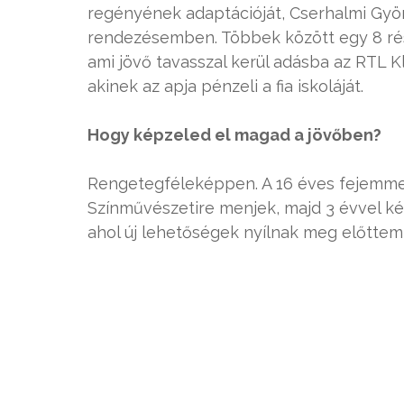
regényének adaptációját, Cserhalmi Györ
rendezésemben. Többek között egy 8 rés
ami jövő tavasszal kerül adásba az RTL 
akinek az apja pénzeli a fia iskoláját.
Hogy képzeled el magad a jövőben?
Rengetegféleképpen. A 16 éves fejemmel 
Színművészetire menjek, majd 3 évvel ké
ahol új lehetőségek nyílnak meg előttem