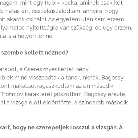
agam, mint egy Rubik-kocka, aminek csak két
b hatás ért, összekuszálódtam, annyira, hogy
mit akarok csinálni. Az egyetem után sem érzem
yamatos nyitottságra van szükség, de úgy érzem,
a is a helyén lenne.
l szembe kellett nézned?
rabot, a Cseresznyéskertet négy
bbiek mind visszaadták a tanárunknak, Bagossy
szont makacsul ragaszkodtam az én második
rofimov karakterét játszottam. Bagossy érezte,
l a vizsga előtt eldöntötte, a színdarab második
art, hogy ne szerepeljek rosszul a vizsgán. A