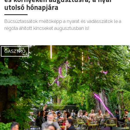
utolsó hónapjára
Búcsúztassátok méltóképp a nyarat és vadásszátok le a
régóta áhított kincseket augusztusban is!
GASZTRO