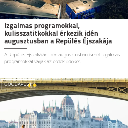
Izgalmas programokkal,
kulisszatitkokkal érkezik idén
augusztusban a Repülés Éjszakája
A Repülés Éjszakáján idén augusztusban ismét izgalmas
programokkal várják az érdeklődőket.
GOODAPEST