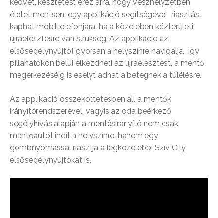
kedvet, késztetést érez arra, hogy vészhelyzetben
életet mentsen, egy applikáció segítségével riasztást
kaphat mobiltelefonjára, ha a közelében közterületi
újraélesztésre van szükség. Az applikáció az
elsősegélynyújtót gyorsan a helyszínre navigálja, így
pillanatokon belül elkezdheti az újraélesztést, a mentő
megérkezéséig is esélyt adhat a betegnek a túlélésre.
Az applikáció összeköttetésben áll a mentők
irányítórendszerével, vagyis az oda beérkező
segélyhívás alapján a mentésirányító nem csak
mentőautót indít a helyszínre, hanem egy
gombnyomással riasztja a legközelebbi Szív City
elsősegélynyújtókat is.