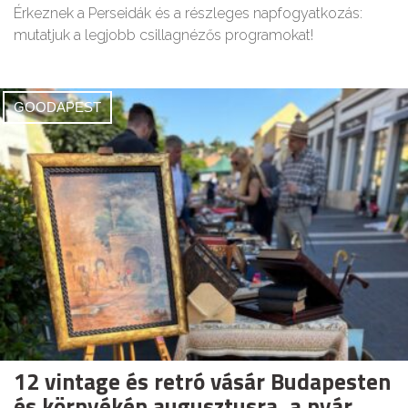
Érkeznek a Perseidák és a részleges napfogyatkozás:
mutatjuk a legjobb csillagnézős programokat!
GOODAPEST
12 vintage és retró vásár Budapesten
és környékén augusztusra, a nyár