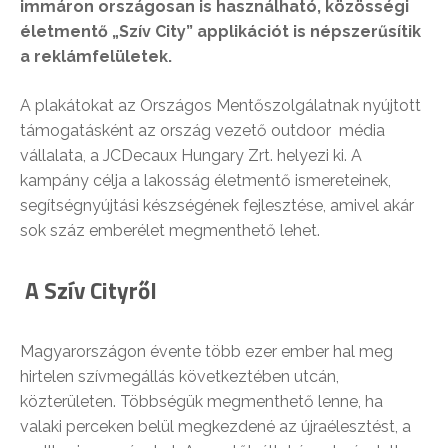
immáron országosan is használható, közösségi
életmentő „Szív City” applikációt is népszerűsítik
a reklámfelületek.
A plakátokat az Országos Mentőszolgálatnak nyújtott
támogatásként az ország vezető outdoor média
vállalata, a JCDecaux Hungary Zrt. helyezi ki. A
kampány célja a lakosság életmentő ismereteinek,
segítségnyújtási készségének fejlesztése, amivel akár
sok száz emberélet megmenthető lehet.
A Szív Cityről
Magyarországon évente több ezer ember hal meg
hirtelen szívmegállás következtében utcán,
közterületen. Többségük megmenthető lenne, ha
valaki perceken belül megkezdené az újraélesztést, a