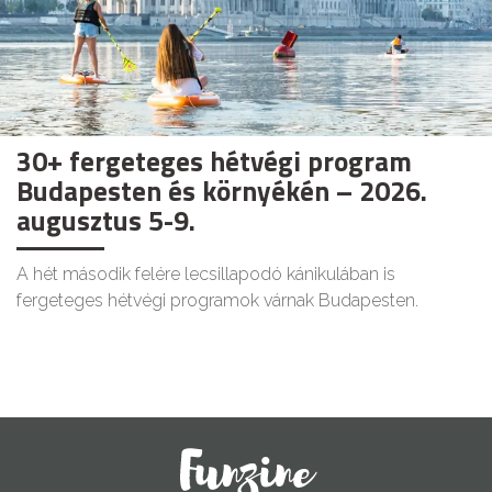
30+ fergeteges hétvégi program
Budapesten és környékén – 2026.
augusztus 5-9.
A hét második felére lecsillapodó kánikulában is
fergeteges hétvégi programok várnak Budapesten.