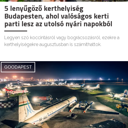
5 lenyűgöző kerthelyiség
Budapesten, ahol valóságos kerti
parti lesz az utolsó nyári napokból
Legyen szó koccintásról vagy bográcsozásról, ezekre a
kerthelyiségekre augusztusban is számíthattok.
GOODAPEST