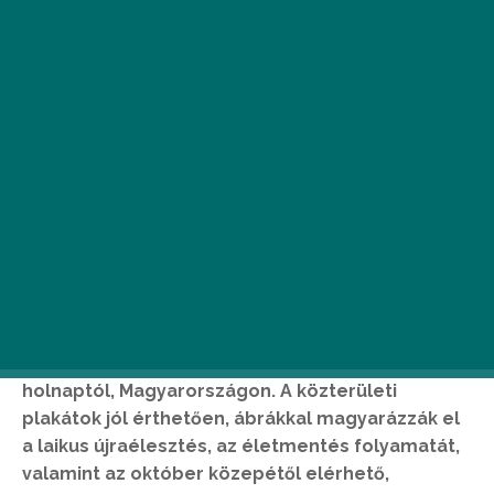
T
öbb száz, az életmentés helyes
módszerét bemutató „citylight”
plakátról tanulhatnak újraélesztést a
járókelők, vagy járműveken utazók
holnaptól, Magyarországon. A közterületi
plakátok jól érthetően, ábrákkal magyarázzák el
a laikus újraélesztés, az életmentés folyamatát,
valamint az október közepétől elérhető,