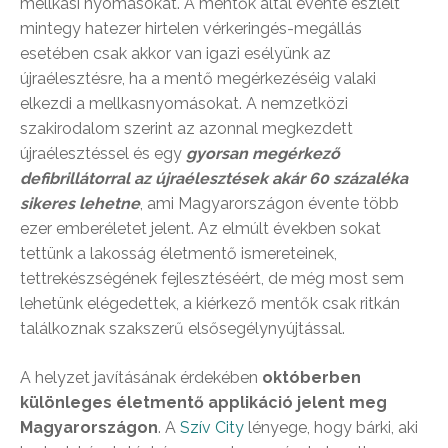
mellkasi nyomásokat. A mentők által évente észlelt
mintegy hatezer hirtelen vérkeringés-megállás
esetében csak akkor van igazi esélyünk az
újraélesztésre, ha a mentő megérkezéséig valaki
elkezdi a mellkasnyomásokat. A nemzetközi
szakirodalom szerint az azonnal megkezdett
újraélesztéssel és egy
gyorsan megérkező
defibrillátorral az újraélesztések akár 60 százaléka
sikeres lehetne
, ami Magyarországon évente több
ezer emberéletet jelent. Az elmúlt években sokat
tettünk a lakosság életmentő ismereteinek,
tettrekészségének fejlesztéséért, de még most sem
lehetünk elégedettek, a kiérkező mentők csak ritkán
találkoznak szakszerű elsősegélynyújtással.
A helyzet javításának érdekében
októberben
különleges életmentő applikáció jelent meg
Magyarországon
. A
Szív City
lényege, hogy bárki, aki