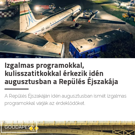
Izgalmas programokkal,
kulisszatitkokkal érkezik idén
augusztusban a Repülés Éjszakája
A Repülés Éjszakáján idén augusztusban ismét izgalmas
programokkal várják az érdeklődőket.
GOODAPEST