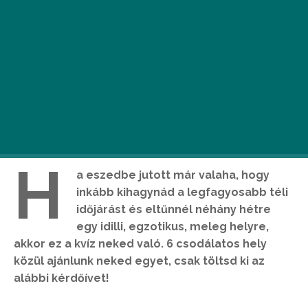
H
a eszedbe jutott már valaha, hogy
inkább kihagynád a legfagyosabb téli
időjárást és eltűnnél néhány hétre
egy idilli, egzotikus, meleg helyre,
akkor ez a kvíz neked való. 6 csodálatos hely
közül ajánlunk neked egyet, csak töltsd ki az
alábbi kérdőívet!