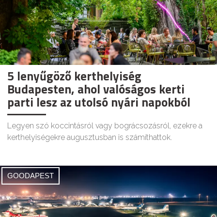
5 lenyűgöző kerthelyiség
Budapesten, ahol valóságos kerti
parti lesz az utolsó nyári napokból
Legyen szó koccintásról vagy bográcsozásról, ezekre a
kerthelyiségekre augusztusban is számíthattok.
GOODAPEST