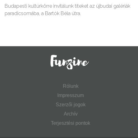
Budapesti kultúrkörre invitálunk titeket az újbudai galériák
paradicsomába, a Bartók Béla útra.
Rólunk
Impresszum
Szerzői jogok
Archív
Terjesztési pontok