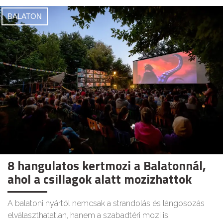
BALATON
8 hangulatos kertmozi a Balatonnál,
ahol a csillagok alatt mozizhattok
A balatoni nyártól nemcsak a strandolás és lángosozás
elválaszthatatlan, hanem a szabadtéri mozi is.