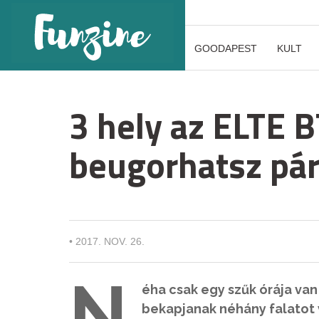
GOODAPEST
KULT
3 hely az ELTE 
beugorhatsz pár
•
2017. NOV. 26.
N
éha csak egy szűk órája va
bekapjanak néhány falatot v