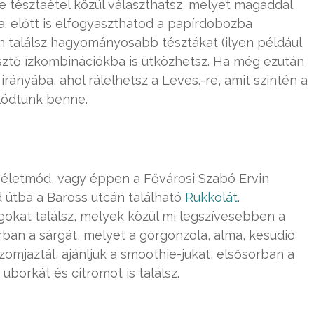
 tésztaétel közül választhatsz, melyet magaddal
sta. előtt is elfogyaszthatod a papírdobozba
an találsz hagyományosabb tésztákat (ilyen például
sztő ízkombinációkba is ütközhetsz. Ha még ezután
irányába, ahol rálelhetsz a Leves.-re, amit szintén a
lódtunk benne.
életmód, vagy éppen a Fővárosi Szabó Ervin
 útba a Baross utcán található
Rukkolát
.
okat találsz, melyek közül mi legszívesebben a
sorban a sárgát, melyet a gorgonzola, alma, kesudió
omjaztál, ajánljuk a smoothie-jukat, elsősorban a
uborkát és citromot is találsz.