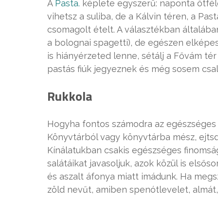
A
Pasta.
képlete egyszerű: naponta ötféle
vihetsz a suliba, de a Kálvin téren, a Pa
csomagolt ételt. A választékban általáb
a bolognai spagetti), de egészen elképe
is hiányérzeted lenne, sétálj a Fővám tér 
pastás fiúk jegyeznek és még sosem csa
Rukkola
Hogyha fontos számodra az egészséges 
Könyvtárból vagy könyvtárba mész, ejtsd
Kínálatukban csakis egészséges finomság
salátáikat javasoljuk, azok közül is első
és aszalt áfonya miatt imádunk. Ha megsz
zöld nevűt, amiben spenótlevelet, almát, 