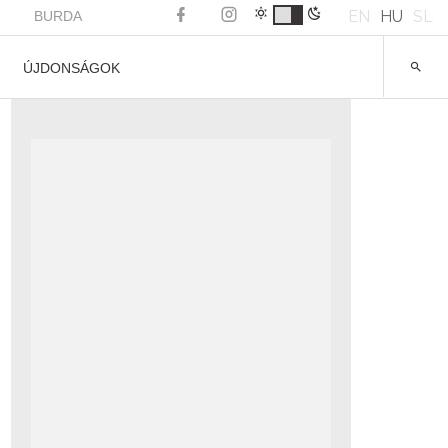
EN
HU
SL
BURDA
ÚJDONSÁGOK