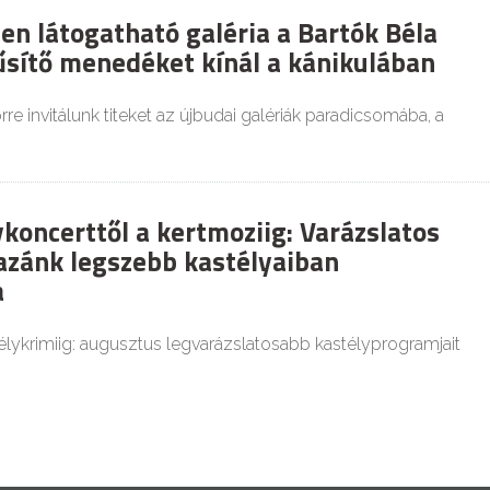
en látogatható galéria a Bartók Béla
űsítő menedéket kínál a kánikulában
re invitálunk titeket az újbudai galériák paradicsomába, a
koncerttől a kertmoziig: Varázslatos
zánk legszebb kastélyaiban
a
élykrimiig: augusztus legvarázslatosabb kastélyprogramjait