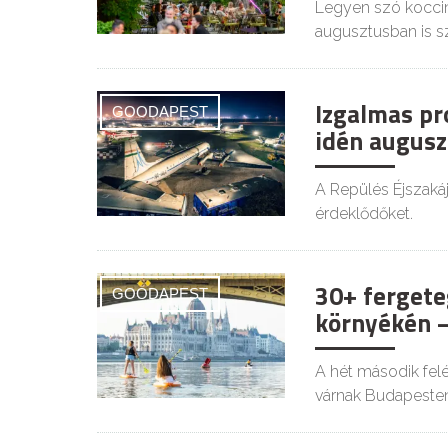
Legyen szó koccin
augusztusban is s
Izgalmas pr
GOODAPEST
idén augusz
A Repülés Éjszaká
érdeklődőket.
30+ fergete
GOODAPEST
környékén –
A hét második felé
várnak Budapesten