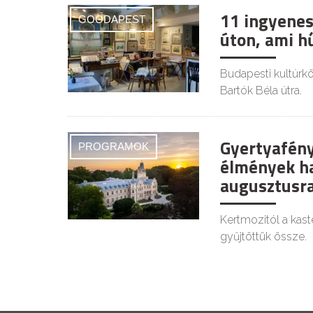
11 ingyenes
GOODAPEST
úton, ami h
Budapesti kultúrkör
Bartók Béla útra.
Gyertyafény
PROGRAMOK
élmények ha
augusztusr
Kertmozitól a kast
gyűjtöttük össze.