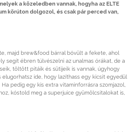
,melyek a közeledben vannak, hogyha az ELTE
um körúton dolgozol, és csak pár perced van,
, majd brew&food bárral bővült a fekete, ahol
 segít ébren túlvészelni az unalmas órákat, de a
eik, töltött pitáik és sütijeik is vannak, úgyhogy
 elugorhatsz ide, hogy lazíthass egy kicsit egyedül
 Ha pedig egy kis extra vitaminforrásra szomjazol,
oz, kóstold meg a superjuice gyümölcsitalokat is,