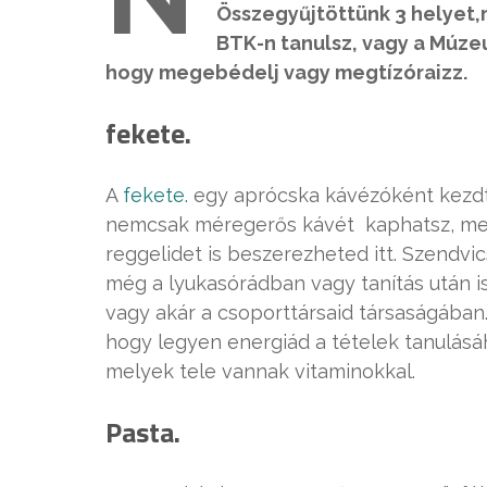
Összegyűjtöttünk 3 helyet
BTK-n tanulsz, vagy a Múze
hogy megebédelj vagy megtízóraizz.
fekete.
A
fekete.
egy aprócska kávézóként kezdte
nemcsak méregerős kávét kaphatsz, mely
reggelidet is beszerezheted itt. Szendvics
még a lyukasórádban vagy tanítás után is
vagy akár a csoporttársaid társaságában.
hogy legyen energiád a tételek tanulásáh
melyek tele vannak vitaminokkal.
Pasta.