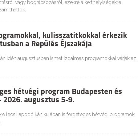
tásról vagy bográcsozásról, ezekre a kerthelyiségekre
zámíthattok.
ogramokkal, kulisszatitkokkal érkezik
tusban a Repülés Éjszakája
ján idén augusztusban ismét izgalmas programokkal várják az
ges hétvégi program Budapesten és
 2026. augusztus 5-9.
re lecsillapodó kánikulában is fergeteges hétvégi programok
.