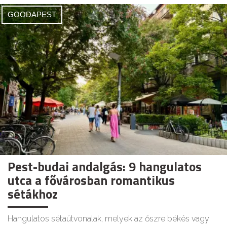
GOODAPEST
Pest-budai andalgás: 9 hangulatos
utca a fővárosban romantikus
sétákhoz
Hangulatos sétaútvonalak, melyek az őszre békés vagy