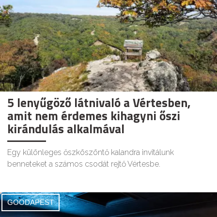
5 lenyűgöző látnivaló a Vértesben,
amit nem érdemes kihagyni őszi
kirándulás alkalmával
Egy különleges őszköszöntő kalandra invitálunk
benneteket a számos csodát rejtő Vértesbe.
GOODAPEST