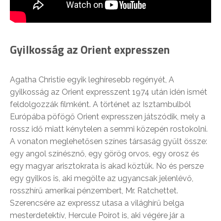
Gyilkosság az Orient expresszen
Agatha Christie egyik leghíresebb regényét, A
gyilkosság az Orient expresszent 1974 után idén ismét
feldolgozzák filmként. A történet az Isztambulból
Európába pöfögő Orient expresszen játszódik, mely a
rossz idő miatt kénytelen a semmi közepén rostokolni.
A vonaton meglehetősen színes társaság gyűlt össze:
egy angol színésznő, egy görög orvos, egy orosz és
egy magyar arisztokrata is akad köztük. No és persze
egy gyilkos is, aki megölte az ugyancsak jelenlévő,
rosszhírű amerikai pénzembert, Mr. Ratchettet.
Szerencsére az expressz utasa a világhírű belga
mesterdetektív, Hercule Poirot is, aki végére jár a