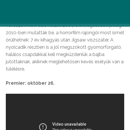
Fűrész 8
Hét mozifilm után aligha kell bárkinek is bemutatni a
Fűrészt. A film első részét 2004-ben, legutóbbit pedig
2010-ben mutatták be, a horrorfilm rajongói most ismét
örülhetnek: 7 év kihagyás után Jigsaw viszszatér. A
nyolcadik részben is a jól megszokott gyomorforgató,
halálos csapdákkal kell megküzdeniük a bajba
jutottaknak, akiknek meglehetősen kevés esélyük van a
túlélésre.
Premier: október 26.