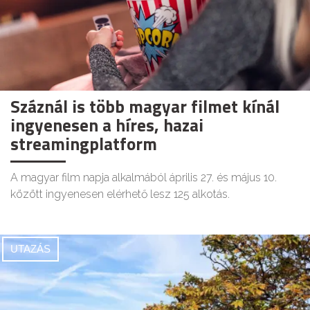
Száznál is több magyar filmet kínál
ingyenesen a híres, hazai
streamingplatform
A magyar film napja alkalmából április 27. és május 10.
között ingyenesen elérhető lesz 125 alkotás.
UTAZÁS