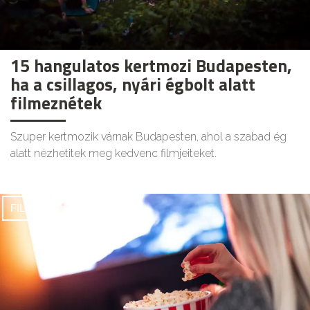
15 hangulatos kertmozi Budapesten,
ha a csillagos, nyári égbolt alatt
filmeznétek
Szuper kertmozik várnak Budapesten, ahol a szabad ég
alatt nézhetitek meg kedvenc filmjeiteket.
FILMEK