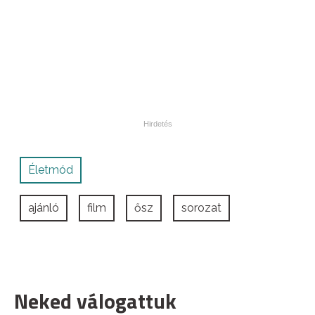
Életmód
ajánló
film
ősz
sorozat
Neked válogattuk