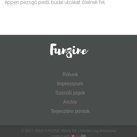
éppen pezsgő pesti, budai utcákat ölelnek fel.
Rólunk
Impresszum
Szerzői jogok
Archív
Terjesztési pontok
© 2017-2018 FUNZINE Média Kft. | Minden jog fenntartva
crafted with
by
PR