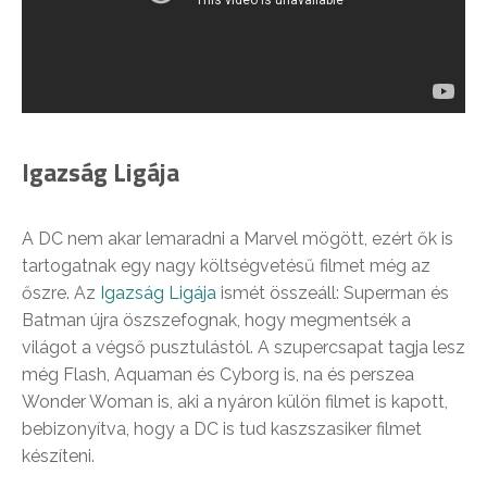
Igazság Ligája
A DC nem akar lemaradni a Marvel mögött, ezért ők is
tartogatnak egy nagy költségvetésű filmet még az
őszre. Az
Igazság Ligája
ismét összeáll: Superman és
Batman újra öszszefognak, hogy megmentsék a
világot a végső pusztulástól. A szupercsapat tagja lesz
még Flash, Aquaman és Cyborg is, na és perszea
Wonder Woman is, aki a nyáron külön filmet is kapott,
bebizonyítva, hogy a DC is tud kaszszasiker filmet
készíteni.