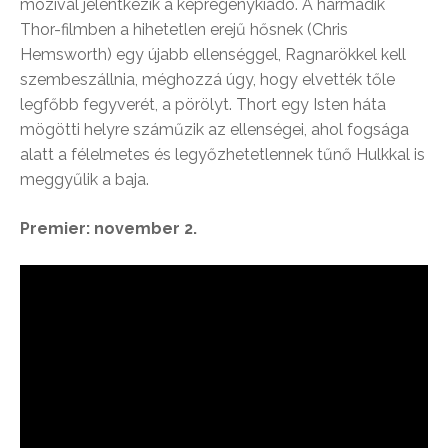
mozival jelentkezik a képregénykiadó. A harmadik
Thor-filmben a hihetetlen erejű hősnek (Chris
Hemsworth) egy újabb ellenséggel, Ragnarökkel kell
szembeszállnia, méghozzá úgy, hogy elvették tőle
legfőbb fegyverét, a pörölyt. Thort egy Isten háta
mögötti helyre száműzik az ellenségei, ahol fogsága
alatt a félelmetes és legyőzhetetlennek tűnő Hulkkal is
meggyűlik a baja.
Premier: november 2.