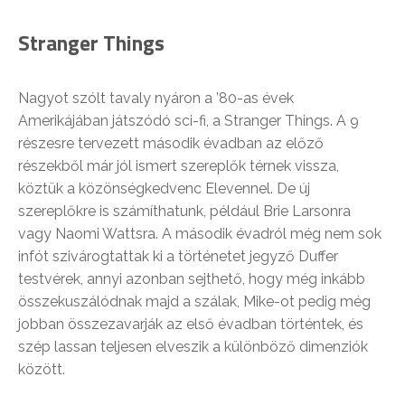
Stranger Things
Nagyot szólt tavaly nyáron a ’80-as évek
Amerikájában játszódó sci-fi, a Stranger Things. A 9
részesre tervezett második évadban az előző
részekből már jól ismert szereplők térnek vissza,
köztük a közönségkedvenc Elevennel. De új
szereplőkre is számíthatunk, például Brie Larsonra
vagy Naomi Wattsra. A második évadról még nem sok
infót szivárogtattak ki a történetet jegyző Duffer
testvérek, annyi azonban sejthető, hogy még inkább
összekuszálódnak majd a szálak, Mike-ot pedig még
jobban összezavarják az első évadban történtek, és
szép lassan teljesen elveszik a különböző dimenziók
között.