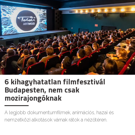
6 kihagyhatatlan filmfesztivál
Budapesten, nem csak
mozirajongóknak
A legjobb dokumentumfilmek, animációs, hazai és
nemzetközi alkotások várnak rátok a nézőtéren.