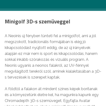
mert néhány napja megnyitotta kapuit a
Neonis 3D
Blacklight Minigolf Budapest.
Minigolf 3D-s szemüveggel
A Neoinis új fényben tünteti fel a minigolfot, ami a jól
megszokott, tradicionális formájában is elég jó
kikapcsolódást nyújtott eddig, de az új irányelvek
alapján ez már nem is sport és kikapcsolódás, hanem
sokkal inkább szórakozás és vizuális program. A
Neonis ugyanis a neonos falakról, az UV-fénnyel
megvilágított terekről szól, aminek kialakításában a 3D-
s tervezések is szerepet kaptak.
A földtől a falakon át mindent színes képek borítanak
és a környezetünk életre kel, ha magunkra kapunk egy
Chromadepth 3D-s szemüveget. Egyfajta Avatar