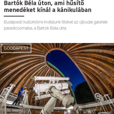
Bartók Béla úton, ami hűsítő
menedéket kínál a kánikulában
Budapesti kultúrkörre invitálunk titeket az újbudai galériák
paradicsomába, a Bartók Béla útra.
GOODAPEST