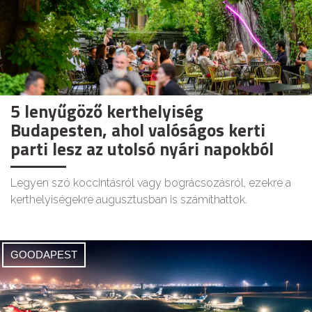
5 lenyűgöző kerthelyiség
Budapesten, ahol valóságos kerti
parti lesz az utolsó nyári napokból
Legyen szó koccintásról vagy bográcsozásról, ezekre a
kerthelyiségekre augusztusban is számíthattok.
GOODAPEST