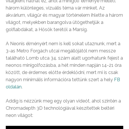
világként hathat ez, ahol a minigolf élménye mellett
három különleges, vizuális téma vár minket. Az
akvárium, világűr és magyar történelem ihlette a három
világot, melyekben barangolva ütögethetjük a
golflabdákat, a Hősök terétől a Marsig.
A Neonis élményért nem is kell sokat utaznunk, mert a
3-as Metro Forgách utcai megállójától nem messze
található Lomb utca 34. szám alatt ugorhatunk fejest a
neonos minigolfozásba, a hét minden napján 14-21 óra
között, de érdemes előtte érdeklődni, mert mi is csak
nagyon minimális információra tettünk szert a hely
FB
oldalán
.
Addig is nézzünk meg egy olyan videót, ahol szintén a
Chromadepth 3D technológiával készítettek beltéri
neon világot: