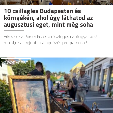
10 csillagles Budapesten és
környékén, ahol úgy láthatod az
augusztusi eget, mint még soha
Érkeznek a Perseidák és a részleges napfogyatkozás:
mutatjuk a legjobb csillagnézős programokat!
GOODAPEST