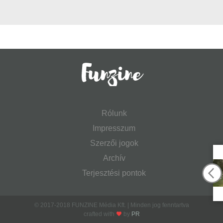
Rólunk
Impresszum
Szerzői jogok
Archív
Terjesztési pontok
© 2017-2018 FUNZINE Média Kft. | Minden jog fenntartva
crafted with
by
PR