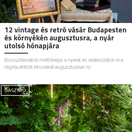
12 vintage és retró vásár Budapesten
és környékén augusztusra, a nyár
utolsó hónapjára
Búcsúztassátok méltóképp a nyarat és vadásszátok le a
régóta áhított kincseket augusztusban is!
GASZTRO