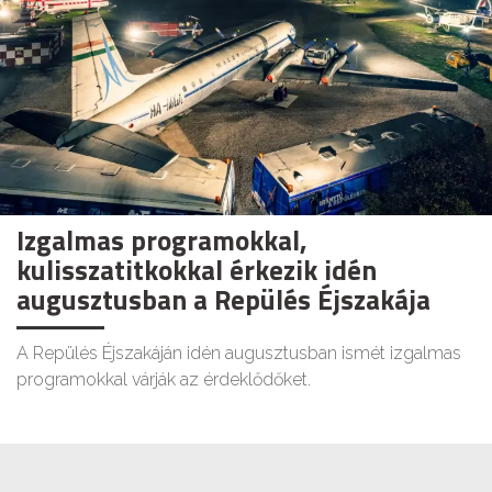
Izgalmas programokkal,
kulisszatitkokkal érkezik idén
augusztusban a Repülés Éjszakája
A Repülés Éjszakáján idén augusztusban ismét izgalmas
programokkal várják az érdeklődőket.