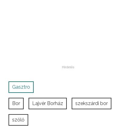
Gasztro
Bor
Lajvér Borház
szekszárdi bor
szőlő