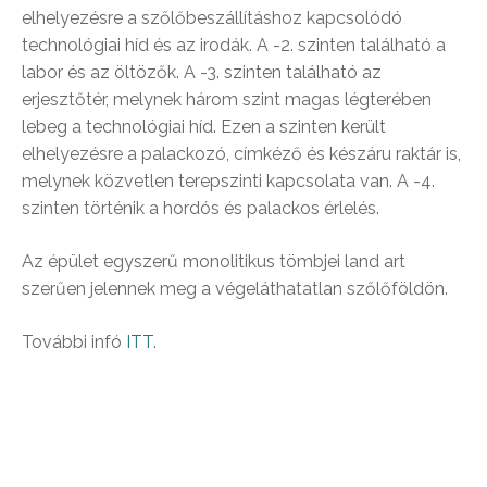
elhelyezésre a szőlőbeszállításhoz kapcsolódó
technológiai híd és az irodák. A -2. szinten található a
labor és az öltözők. A -3. szinten található az
erjesztőtér, melynek három szint magas légterében
lebeg a technológiai híd. Ezen a szinten került
elhelyezésre a palackozó, címkéző és készáru raktár is,
melynek közvetlen terepszinti kapcsolata van. A -4.
szinten történik a hordós és palackos érlelés.
Az épület egyszerű monolitikus tömbjei land art
szerűen jelennek meg a végeláthatatlan szőlőföldön.
További infó
ITT
.