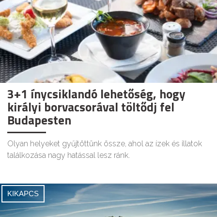
3+1 ínycsiklandó lehetőség, hogy
királyi borvacsorával töltődj fel
Budapesten
Olyan helyeket gyűjtöttünk össze, ahol az ízek és illatok
találkozása nagy hatással lesz ránk.
KIKAPCS