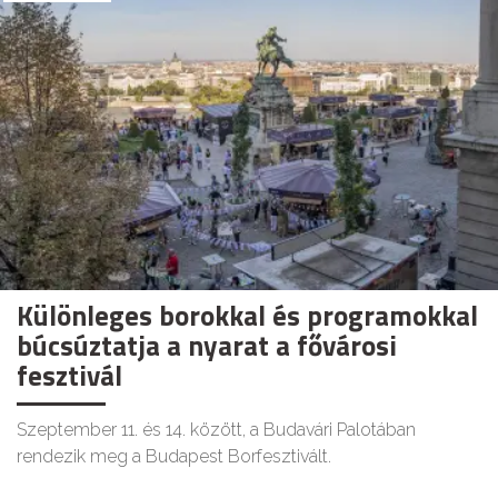
Különleges borokkal és programokkal
búcsúztatja a nyarat a fővárosi
fesztivál
Szeptember 11. és 14. között, a Budavári Palotában
rendezik meg a Budapest Borfesztivált.