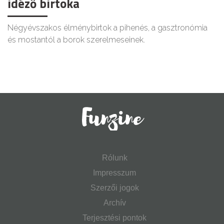
idéző birtoka
Négyévszakos élménybirtok a pihenés, a gasztronómia
és mostantól a borok szerelmeseinek.
Rólunk
Impresszum
Szerzői jogok
Archív
Terjesztési pontok