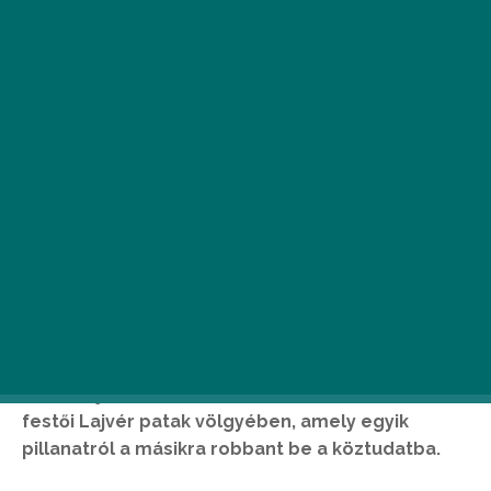
Egy teljesen új pincészet, a Szálkai LAJVER
hozott új színt a szekszárdi borvidék életébe, a
festői Lajvér patak völgyében, amely egyik
pillanatról a másikra robbant be a köztudatba.