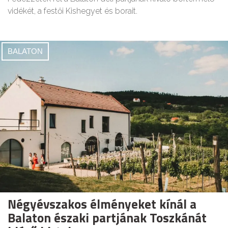
vidékét, a festői Kishegyet és borait.
BALATON
Négyévszakos élményeket kínál a
Balaton északi partjának Toszkánát