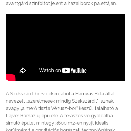
avantgárd színfoltot jelent a hazai borok palettáján.
A Szekszárdi borvidéken, ahol a Hamvas Béla által
nevezett „szerelmesek mindig Szekszárdit” isznak,
avagy „a merő tiszta Vénusz-bor” készül, található a
Lajvér Borház új épülete. A teraszos völgyoldalba
simuló épület mintegy 3600 m2-en nyújt ideális
körülményt a gravitációs borászati technológiának.