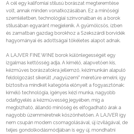
A cél egy kaliforniai stílusú borászat megteremtése
volt, annak minden vonatkozásában. Ez a minőségi
szemléletben, technológiai színvonalban és a borok
stílusában egyaránt megjelenik. A gyümölcsös, ízben
és zamatban gazdag borokhoz a Szekszárdi borvidék
hagyományai és adottságai tökéletes alapot adnak.
A LAJVER FINE WINE borok különlegességét egy
izgalmas kettősség adja. A kímélő, alapvetően kis,
kézműves borászatokra jellemző, kézimunkán alapuló
feldolgozást sikerült „nagyüzemi” méretűre emelni, így
biztosítva mindkét kategória előnyeit a fogyasztónak:
kímélő technológia, igényes kézi munka, nagyobb
odafigyelés a kézművesség jegyében, míg a
megbízható, állandó minőség és elfogadható árak a
nagyobb üzemméretnek köszönhetően. A LAJVER így
nem csupán modern csomagolásával, új ízvilágával, de
teljes gondolkodásmódjában is egy új, mondhatni