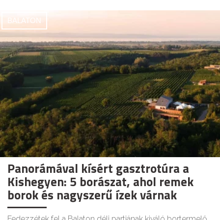
BALATON
Panorámával kísért gasztrotúra a
Kishegyen: 5 borászat, ahol remek
borok és nagyszerű ízek várnak
Fedezzétek fel a Balaton déli partjának kiváló bortermelő