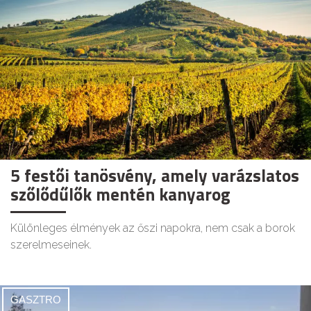
5 festői tanösvény, amely varázslatos
szőlődűlők mentén kanyarog
Különleges élmények az őszi napokra, nem csak a borok
szerelmeseinek.
GASZTRO