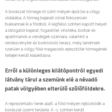
A borászat tömege öt szint mélyen épül be a völgy
oldalába. A tömeg bejárati zónái fiókszerűen
bukkannak ki a földből. A legfelső szinten kapott helyet
a látogatói bejárat, fogadótér, vinotéka, borbár és
apartmanok a vendégek számára, valamint a
rendezvénytér és borkóstoló terasz, mely landmark
szerűen a völgy fölé magasodó erjesztőtér tömegének
tetején került kialakításra.
Erről a különleges kilátópontról egyedi
látvány tárul a szemünk elé a névadó
patak völgyében elterülő szőlőföldekre.
A reprezentatív terek alatt, a föld mélyén rejtőzködik a
borászat üzemi területe. A -1. szinten került