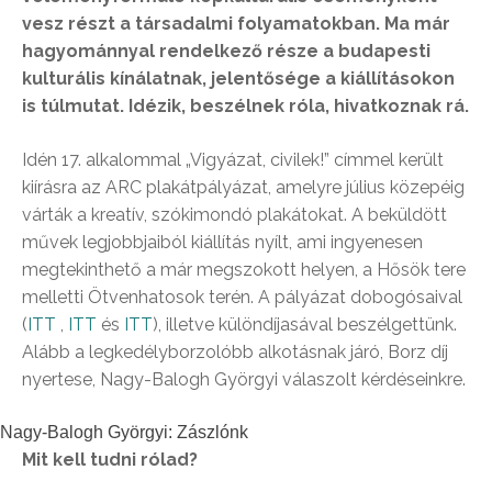
vesz részt a társadalmi folyamatokban. Ma már
hagyománnyal rendelkező része a budapesti
kulturális kínálatnak, jelentősége a kiállításokon
is túlmutat. Idézik, beszélnek róla, hivatkoznak rá.
Idén 17. alkalommal „Vigyázat, civilek!” címmel került
kiírásra az ARC plakátpályázat, amelyre július közepéig
várták a kreatív, szókimondó plakátokat. A beküldött
művek legjobbjaiból kiállítás nyílt, ami ingyenesen
megtekinthető a már megszokott helyen, a Hősök tere
melletti Ötvenhatosok terén. A pályázat dobogósaival
(
ITT
,
ITT
és
ITT
), illetve különdíjasával beszélgettünk.
Alább a legkedélyborzolóbb alkotásnak járó, Borz díj
nyertese, Nagy-Balogh Györgyi válaszolt kérdéseinkre.
Nagy-Balogh Györgyi: Zászlónk
Mit kell tudni rólad?