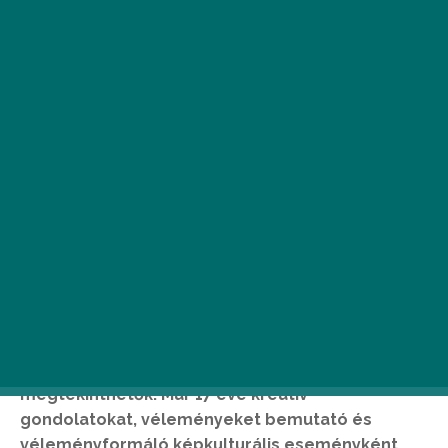
A
z ARC 2000 óta a kreativitás
szabadságáról szól. Korlátlanul
pályázhat bárki, és a kiállítások is
nyitottak, éjjel-nappal ingyenesen
megtekinthetők. Már 17 éve kreatív
gondolatokat, véleményeket bemutató és
véleményformáló képkulturális eseményként