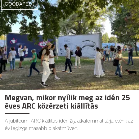
GOODAPEST
Megvan, mikor nyílik meg az idén 25
éves ARC közérzeti kiállítás
A jubileumi ARC kiállítás idén 25. alkalommal tárja elénk az
év legizgalmasabb plakátműveit.