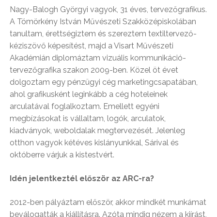
Nagy-Balogh Györgyi vagyok, 31 éves, tervezőgrafikus.
A Tömörkény István Művészeti Szakközépiskolában
tanultam, érettségiztem és szereztem textiltervező-
kéziszövő képesítést, majd a Visart Művészeti
Akadémián diplomáztam vizuális kommunikáció-
tervezőgrafika szakon 2009-ben. Közel öt évet
dolgoztam egy pénzügyi cég marketingcsapatában,
ahol grafikusként leginkább a cég hoteleinek
arculatával foglalkoztam. Emellett egyéni
megbízásokat is vállaltam, logók, arculatok,
kiadványok, weboldalak megtervezését. Jelenleg
otthon vagyok kétéves kislányunkkal, Sárival és
októberre várjuk a kistestvért.
Idén jelentkeztél először az ARC-ra?
2012-ben pályáztam először, akkor mindkét munkámat
beválogatták a kiállításra. Azóta mindig nézem a kiírást,