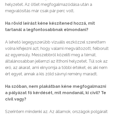
helyzetet. Az ötlet megfogalmazódása után a
megvalósítás már csak pár perc volt.
Ha rövid leírást kéne készítened hozzá, mit
tartanál a legfontosabbnak elmondani?
A lehető legegyszerűbb vizuális eszközzel szerettem
volna kifejezni azt, hogy valami megváltozott, felborult
az egyensúly. Messzebbről közelíti meg a témát,
általánosabban jellemzi az itthoni helyzetet. Túl sok az
erő, az akarat, ami elnyomja a többi értéket, és aki nem
ért egyet, annak a kis zöld sávnyi remény maradt.
Ha szóban, nem plakátban kéne megfogalmazni
a pályázat fő kérdését, mit mondanál, ki civil? Te
civil vagy?
Szerintem mindenki az. Az államok, országok polgárait