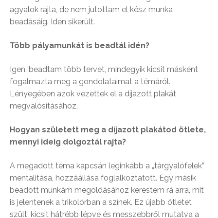
agyalok rajta, de nem jutottam el kész munka
beadásáig. Idén sikerült.
Több pályamunkát is beadtál idén?
Igen, beadtam több tervet, mindegyik kicsit másként
fogalmazta meg a gondolataimat a témáról.
Lényegében azok vezettek el a díjazott plakát
megvalósításához.
Hogyan született meg a díjazott plakátod ötlete,
mennyi ideig dolgoztál rajta?
A megadott téma kapcsán leginkább a „tárgyalófelek”
mentalitása, hozzáállása foglalkoztatott. Egy másik
beadott munkám megoldásához kerestem rá arra, mit
is jelentenek a trikolórban a színek. Ez újabb ötletet
szült, kicsit hátrébb lépve és messzebbről mutatva a