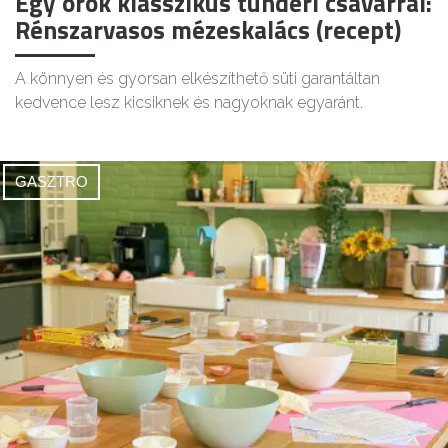
Egy örök klasszikus tündéri csavarral:
Rénszarvasos mézeskalács (recept)
A könnyen és gyorsan elkészíthető süti garantáltan
kedvence lesz kicsiknek és nagyoknak egyaránt.
GASZTRO