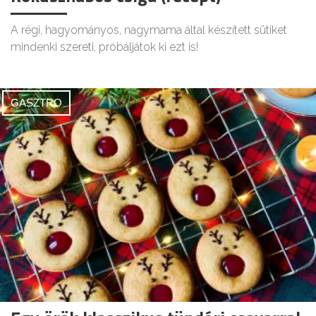
A régi, hagyományos, nagymama által készített sütiket
mindenki szereti, próbáljátok ki ezt is!
GASZTRO