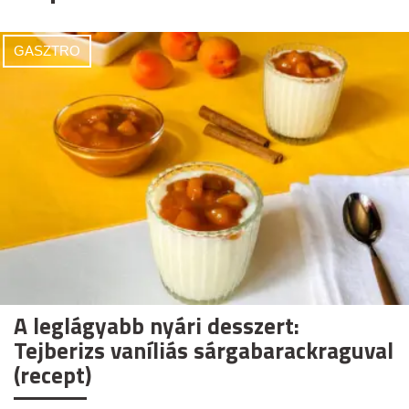
GASZTRO
A leglágyabb nyári desszert:
Tejberizs vaníliás sárgabarackraguval
(recept)