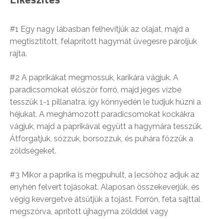
#1 Egy nagy lábasban felhevítjük az olajat, majd a
megtisztított, felaprított hagymát üvegesre pároljuk
rajta.
#2 A paprikákat megmossuk, karikára vágjuk. A
paradicsomokat először forró, majd jeges vízbe
tesszük 1-1 pillanatra, így könnyedén le tudjuk húzni a
héjukat. A meghámozott paradicsomokat kockákra
vágjuk, majd a paprikával együtt a hagymára tesszük.
Átforgatjuk, sózzuk, borsozzuk, és puhára főzzük a
zöldségeket.
#3 Mikor a paprika is megpuhult, a lecsóhoz adjuk az
enyhén felvert tojásokat. Alaposan összekeverjük, és
végig kevergetve átsütjük a tojást. Forrón, feta sajttal
megszórva, aprított újhagyma zölddel vagy