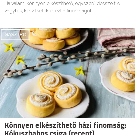
Ha valami könnyen elkészíthető, egyszerű desszertre
vágytok, készítsétek el ezt a finomságot!
GASZTRO
Könnyen elkészíthető házi finomság:
Kókuszhabos csiga (recept)