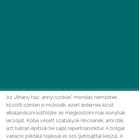
A lecsó tipikusan az az étel, melynél az alapok
adottak, de mindenki saját ízlésére alakíthatja az
összhatást.
Az „Ahány ház, annyi szokás” mondás nemzetek
közötti szinten is működik, ezért érdemes kicsit
elkalandozni külföldre, és megkóstolni más konyhák
lecsóját. Kőbe vésett szabályok nincsenek, ami ízlik,
azt bátran építsük be saját repertoárunkba! A bolgár
variáció például tojással és sós (juh)sajttal készül. A