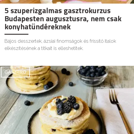
5 szuperizgalmas gasztrokurzus
Budapesten augusztusra, nem csak
konyhatündéreknek
Bájos desszertek, ázsiai finomságok és frissítő italok
elkészítésének a titkait is elleshetitek.
GASZTRO