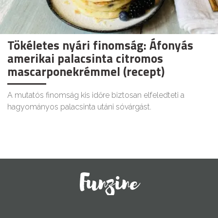
Tökéletes nyári finomság: Áfonyás
amerikai palacsinta citromos
mascarponekrémmel (recept)
A mutatós finomság kis időre biztosan elfeledteti a
hagyományos palacsinta utáni sóvárgást.