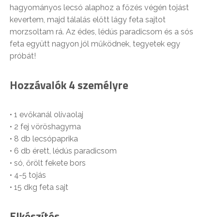
hagyományos lecsó alaphoz a főzés végén tojást
kevertem, majd tálalás előtt lágy feta sajtot
morzsoltam rá. Az édes, lédús paradicsom és a sós
feta együtt nagyon jól működnek, tegyetek egy
próbát!
Hozzávalók 4 személyre
• 1 evőkanál olívaolaj
• 2 fej vöröshagyma
• 8 db lecsópaprika
• 6 db érett, lédús paradicsom
• só, őrölt fekete bors
• 4-5 tojás
• 15 dkg feta sajt
Elkészítés