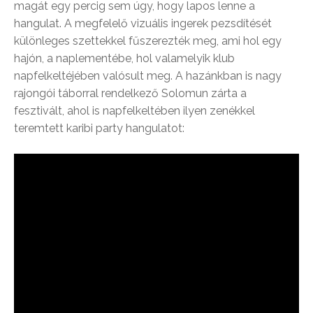
magát egy percig sem úgy, hogy lapos lenne a
hangulat. A megfelelő vizuális ingerek pezsdítését
különleges szettekkel fűszerezték meg, ami hol egy
hajón, a naplementébe, hol valamelyik klub
napfelkeltéjében valósult meg. A hazánkban is nagy
rajongói táborral rendelkező Solomun zárta a
fesztivált, ahol is napfelkeltében ilyen zenékkel
teremtett karibi party hangulatot: