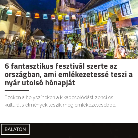
6 fantasztikus fesztivál szerte az
országban, ami emlékezetessé teszi a
nyár utolsó hónapját
Ezeken a helyszíneken a kikapcsolódást zenei és
kulturális élmények teszik még emlékezetesebbé.
BALATON