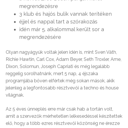
megrendezésre
3 klub és hajós bulik vannak terítéken
éjjel és nappal tart a szórakozás
idén már 5. alkalommal került sor a
megrendezésére
Olyan nagyágyúk voltak jelen idén is, mint Sven Väth,
Richie Hawtin, Carl Cox, Adam Beyer, Seth Troxler, Ame,
Dixon, Solomun, Joseph Capriati és még legalább
reggelig sorolhatnánk, mert 5 nap, 4 éjszaka
programjába bőven elfértek még sokan mások, akik
jelenleg a legfontosabb résztvevői a techno és house
világnak.
Az 5 éves ünneplés erre már csak hab a tortán volt,
amit a szervezők mérhetetlen lelkesedéssel készítettek
elő, hogy a több ezres résztvevői közönség ne érezze