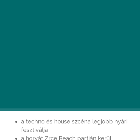
A csodás horvát tengerpart 5 napon keresztül
izzott a Sonus fesztivál 5. felvonásától. A
rengeteg kép közül a legjobbakat válogattuk ki.
Aki nem hallott még a Sonus fesztiválról, annak fontos
tudni a következőket:
a techno és house szcéna legjobb nyári
fesztiválja
a horvát Zrce Beach partján kerül