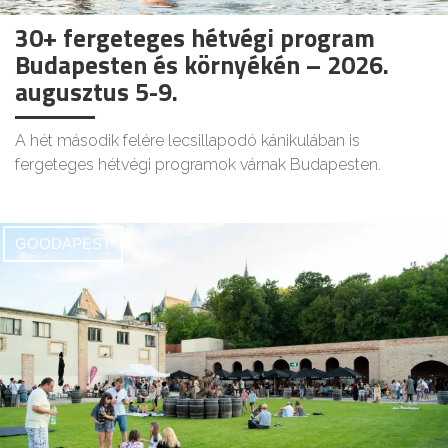
30+ fergeteges hétvégi program
Budapesten és környékén – 2026.
augusztus 5-9.
A hét második felére lecsillapodó kánikulában is
fergeteges hétvégi programok várnak Budapesten.
GOODAPEST