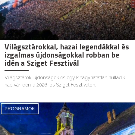
Világsztárokkal, hazai legendákkal és
izgalmas újdonságokkal robban be
idén a Sziget Fesztivál
Világsztárok, újdonságok és egy kihagyhatatlan nulladik
nap vár idén, a 2026-os Sziget Fesztiválon.
PROGRAMOK