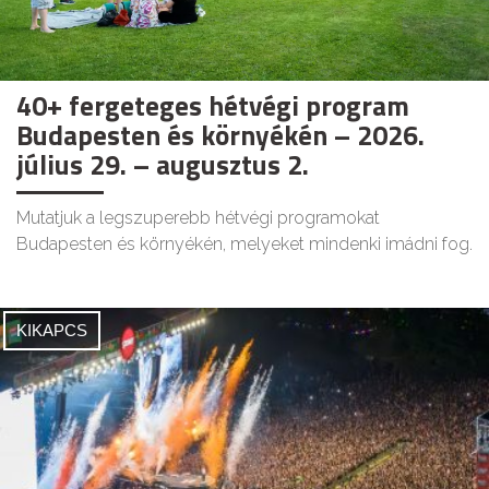
40+ fergeteges hétvégi program
Budapesten és környékén – 2026.
július 29. – augusztus 2.
Mutatjuk a legszuperebb hétvégi programokat
Budapesten és környékén, melyeket mindenki imádni fog.
KIKAPCS