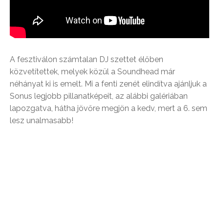
A fesztiválon számtalan DJ szettet élőben
közvetítettek, melyek közül a Soundhead már
néhányat ki is emelt. Mi a fenti zenét elindítva ajánljuk a
Sonus legjobb pillanatképeit, az alábbi galériában
lapozgatva, hátha jövőre megjön a kedv, mert a 6. sem
lesz unalmasabb!