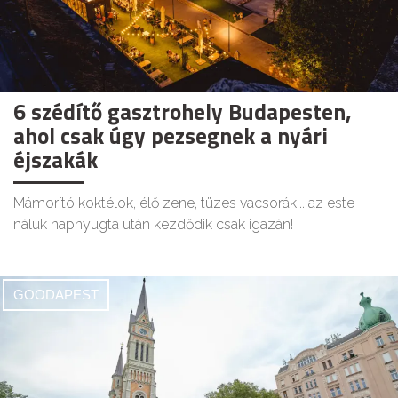
6 szédítő gasztrohely Budapesten,
ahol csak úgy pezsegnek a nyári
éjszakák
Mámorító koktélok, élő zene, tüzes vacsorák... az este
náluk napnyugta után kezdődik csak igazán!
GOODAPEST