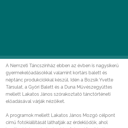
méltán viseli a „Balaton fővárosa” címet. Az elmúlt
évek alatt a keszthelyi Táncpanoráma nemcsak a
patinás város egyik fontos kulturális eseményévé,
hanem a Nemzeti Táncszínház szívügyévé is vált. Ezért
fontosnak tartjuk, hogy évről évre egyre színesebb
fesztiválprogrammal várjuk a tánc szerelmeseit
Keszthelyen. – mondta Ertl Péter, a Nemzeti
Táncszínház igazgatója.
A Nemzeti Táncszínház ebben az évben is nagysikerű
gyermekelőadásokkal valamint kortárs balett és
néptánc produkciókkal készül. Idén a Bozsik Yvette
Társulat, a Győri Balett és a Duna Művészegyüttes
mellett Lakatos János szórakoztató tánctörténeti
előadásával várják nézőiket.
A programok mellett Lakatos János Mozgó célpont
című fotókiállítását láthatják az érdeklődők, ahol