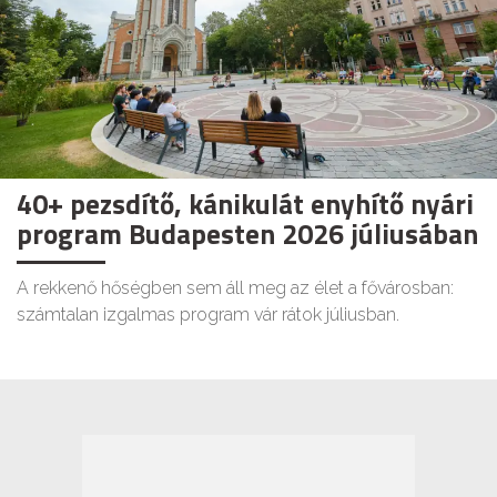
40+ pezsdítő, kánikulát enyhítő nyári
program Budapesten 2026 júliusában
A rekkenő hőségben sem áll meg az élet a fővárosban:
számtalan izgalmas program vár rátok júliusban.