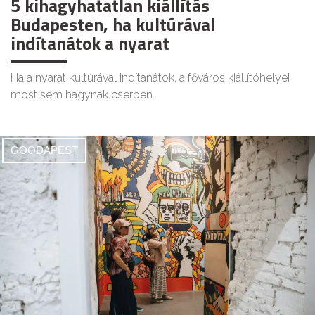
5 kihagyhatatlan kiállítás
Budapesten, ha kultúrával
indítanátok a nyarat
Ha a nyarat kultúrával indítanátok, a főváros kiállítóhelyei
most sem hagynak cserben.
GOODAPEST