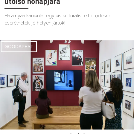
utolsó hónapjára
Ha a nyári kánikulát egy kis kulturális feltöltődésre
cserélnétek, jó helyen jártok!
GOODAPEST