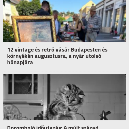
12 vintage és retró vásár Budapesten és
környékén augusztusra, a nyár utolsó
hónapjára
Doromboló időutazás: A múlt század