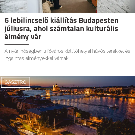
6 lebilincselő kiállítás Budapesten
júliusra, ahol számtalan kulturális
élmény vár
A nyári hőségben a főváros kiállítóhelyei hűvös terekkel és
izgalmas élményekkel várnak.
GASZTRO