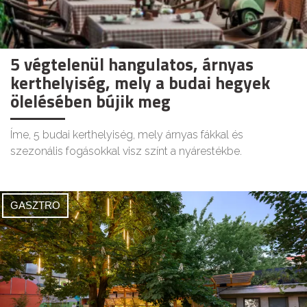
5 végtelenül hangulatos, árnyas
kerthelyiség, mely a budai hegyek
ölelésében bújik meg
Íme, 5 budai kerthelyiség, mely árnyas fákkal és
szezonális fogásokkal visz színt a nyárestékbe.
GASZTRO