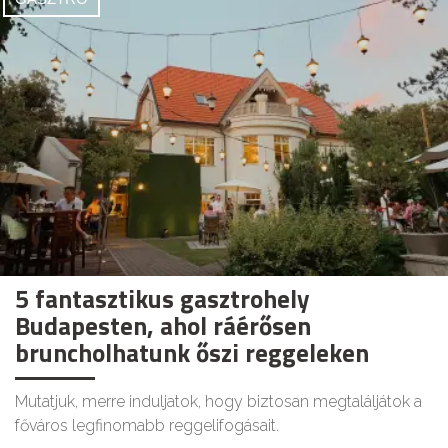
5 fantasztikus gasztrohely
Budapesten, ahol ráérősen
bruncholhatunk őszi reggeleken
Mutatjuk, merre induljatok, hogy biztosan megtaláljátok a
főváros legfinomabb reggelifogásait.