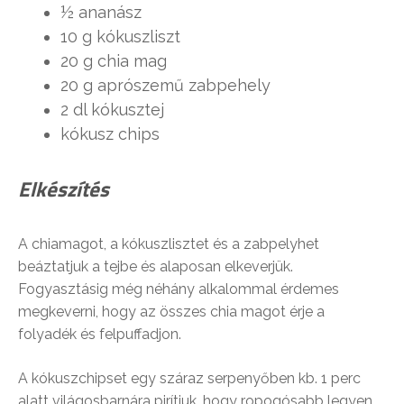
½ ananász
10 g kókuszliszt
20 g chia mag
20 g aprószemű zabpehely
2 dl kókusztej
kókusz chips
Elkészítés
A chiamagot, a kókuszlisztet és a zabpelyhet
beáztatjuk a tejbe és alaposan elkeverjük.
Fogyasztásig még néhány alkalommal érdemes
megkeverni, hogy az összes chia magot érje a
folyadék és felpuffadjon.
A kókuszchipset egy száraz serpenyőben kb. 1 perc
alatt világosbarnára pirítjuk, hogy ropogósabb legyen.