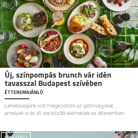
Új, színpompás brunch vár idén
tavasszal Budapest szívében
ÉTTEREMAJÁNLÓ
Lehetőségünk volt megkóstolni az újdonságokat,
amelyek 11 és 16 óra között elérhetőek az étteremben.
GASZTRO