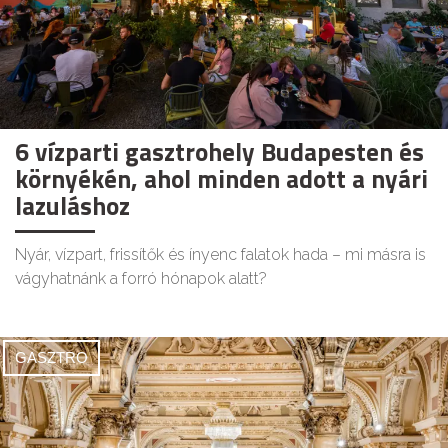
6 vízparti gasztrohely Budapesten és
környékén, ahol minden adott a nyári
lazuláshoz
Nyár, vízpart, frissítők és ínyenc falatok hada – mi másra is
vágyhatnánk a forró hónapok alatt?
GASZTRO