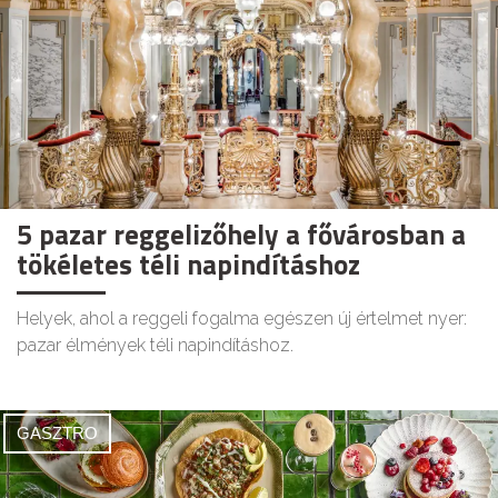
5 pazar reggelizőhely a fővárosban a
tökéletes téli napindításhoz
Helyek, ahol a reggeli fogalma egészen új értelmet nyer:
pazar élmények téli napindításhoz.
GASZTRO