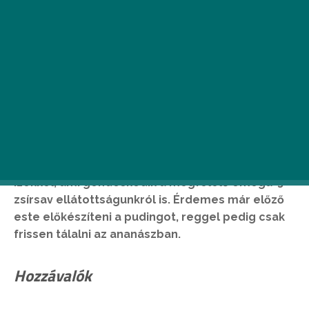
Ez pedig nem más, mint a Pina Colada chia
puding, egy igazi hűsítő nyári reggeli, trópusi
ízekkel, ami gondoskodik a megfelelő omega-3
zsírsav ellátottságunkról is. Érdemes már előző
este előkészíteni a pudingot, reggel pedig csak
frissen tálalni az ananászban.
Hozzávalók