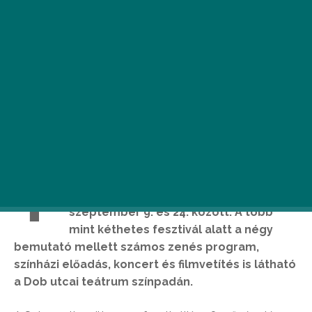
T
izenötödik alkalommal szervezi meg
zsidó fesztiválját a Spinoza Színház
szeptember 9. és 24. között. A több
mint kéthetes fesztivál alatt a négy
bemutató mellett számos zenés program,
színházi előadás, koncert és filmvetítés is látható
a Dob utcai teátrum színpadán.