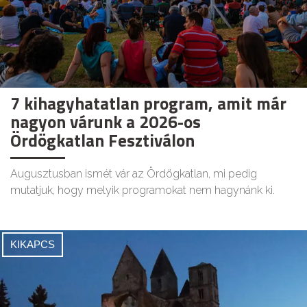
7 kihagyhatatlan program, amit már
nagyon várunk a 2026-os
Ördögkatlan Fesztiválon
Augusztusban ismét vár az Ördögkatlan, mi pedig
mutatjuk, hogy melyik programokat nem hagynánk ki.
KIKAPCS