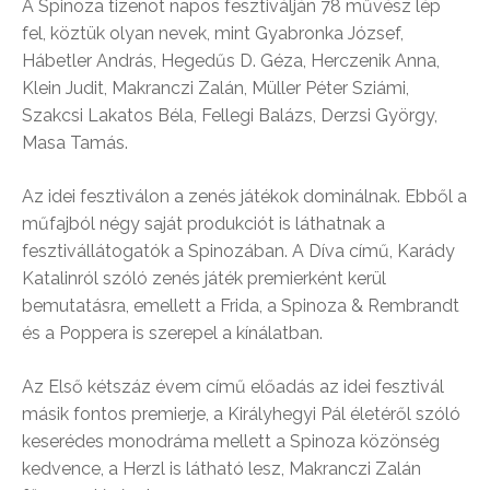
A Spinoza tizenöt napos fesztiválján 78 művész lép
fel, köztük olyan nevek, mint Gyabronka József,
Hábetler András, Hegedűs D. Géza, Herczenik Anna,
Klein Judit, Makranczi Zalán, Müller Péter Sziámi,
Szakcsi Lakatos Béla, Fellegi Balázs, Derzsi György,
Masa Tamás.
Az idei fesztiválon a zenés játékok dominálnak. Ebből a
műfajból négy saját produkciót is láthatnak a
fesztivállátogatók a Spinozában. A Díva című, Karády
Katalinról szóló zenés játék premierként kerül
bemutatásra, emellett a Frida, a Spinoza & Rembrandt
és a Poppera is szerepel a kínálatban.
Az Első kétszáz évem című előadás az idei fesztivál
másik fontos premierje, a Királyhegyi Pál életéről szóló
keserédes monodráma mellett a Spinoza közönség
kedvence, a Herzl is látható lesz, Makranczi Zalán