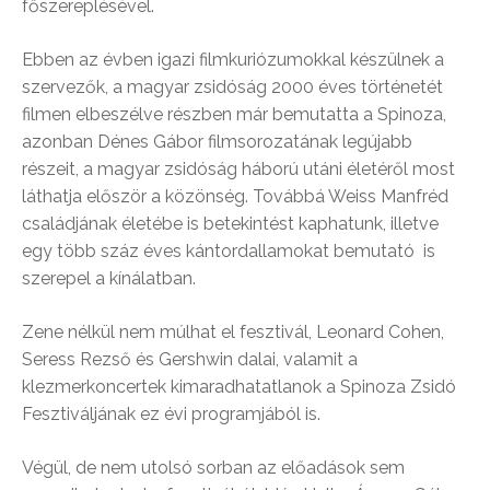
főszereplésével.
Ebben az évben igazi filmkuriózumokkal készülnek a
szervezők, a magyar zsidóság 2000 éves történetét
filmen elbeszélve részben már bemutatta a Spinoza,
azonban Dénes Gábor filmsorozatának legújabb
részeit, a magyar zsidóság háború utáni életéről most
láthatja először a közönség. Továbbá Weiss Manfréd
családjának életébe is betekintést kaphatunk, illetve
egy több száz éves kántordallamokat bemutató is
szerepel a kínálatban.
Zene nélkül nem múlhat el fesztivál, Leonard Cohen,
Seress Rezső és Gershwin dalai, valamit a
klezmerkoncertek kimaradhatatlanok a Spinoza Zsidó
Fesztiváljának ez évi programjából is.
Végül, de nem utolsó sorban az előadások sem