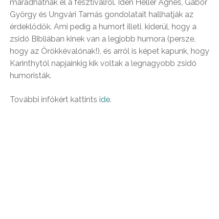
maradhatnak el a fesztiválról. Idén Heller Ágnes, Gábor
György és Ungvári Tamás gondolatait hallhatják az
érdeklődők. Ami pedig a humort illeti, kiderül, hogy a
zsidó Bibliában kinek van a legjobb humora (persze,
hogy az Örökkévalónak!), és arról is képet kapunk, hogy
Karinthytól napjainkig kik voltak a legnagyobb zsidó
humoristák.
További infókért kattints
ide
.