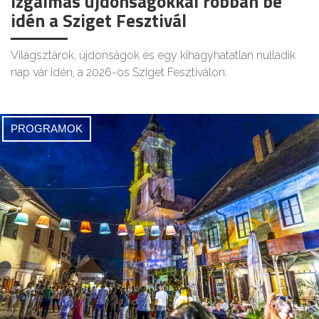
izgalmas újdonságokkal robban be
idén a Sziget Fesztivál
Világsztárok, újdonságok és egy kihagyhatatlan nulladik
nap vár idén, a 2026-os Sziget Fesztiválon.
PROGRAMOK