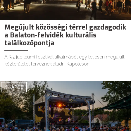
Megújult közösségi térrel gazdagodik
a Balaton-felvidék kulturális
találkozópontja
A 35. jubileumi fesztivál alkalmából egy teljesen megújult
közterületet terveznek átadni Kapolcson.
KIKAPCS