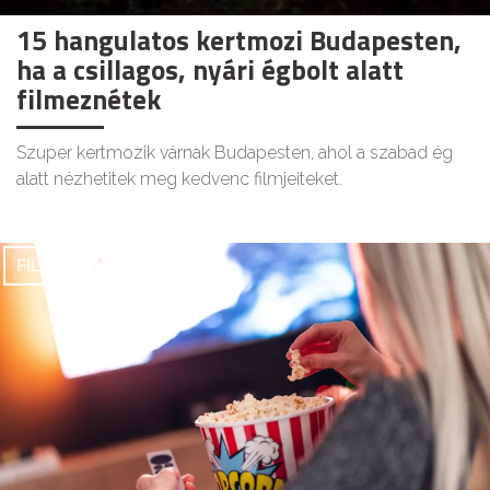
15 hangulatos kertmozi Budapesten,
ha a csillagos, nyári égbolt alatt
filmeznétek
Szuper kertmozik várnak Budapesten, ahol a szabad ég
alatt nézhetitek meg kedvenc filmjeiteket.
FILMEK