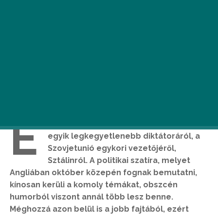
É
rdekes filmet készítettek a történelem
egyik legkegyetlenebb diktátoráról, a
Szovjetunió egykori vezetőjéről,
Sztálinról. A politikai szatíra, melyet
Angliában október közepén fognak bemutatni,
kínosan kerüli a komoly témákat, obszcén
humorból viszont annál több lesz benne.
Méghozzá azon belül is a jobb fajtából, ezért