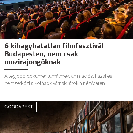
6 kihagyhatatlan filmfesztivál
Budapesten, nem csak
mozirajongóknak
A legjobb dokumentumfilmek, animációs, hazai és
nemzetközi alkotások várnak rátok a nézőtéren.
GOODAPEST