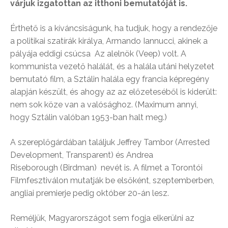
várjuk izgatottan az itthoni bemutatóját is.
Érthető is a kíváncsiságunk, ha tudjuk, hogy a rendezője
a politikai szatírák királya, Armando Iannucci, akinek a
pályája eddigi csúcsa Az alelnök (Veep) volt. A
kommunista vezető halálát, és a halála utáni helyzetet
bemutató film, a Sztálin halála egy francia képregény
alapján készült, és ahogy az az előzeteséből is kiderült:
nem sok köze van a valósághoz. (Maximum annyi,
hogy Sztálin valóban 1953-ban halt meg.)
A szereplőgárdában találjuk Jeffrey Tambor (Arrested
Development, Transparent) és Andrea
Riseborough (Birdman) nevét is. A filmet a Torontói
Filmfesztiválon mutatják be elsőként, szeptemberben,
angliai premierje pedig október 20-án lesz.
Reméljük, Magyarországot sem fogja elkerülni az