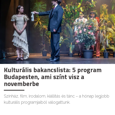
Kulturális bakancslista: 5 program
Budapesten, ami színt visz a
novemberbe
Színház, film, irodalom, kiállítás és tánc – a hónap legjobb
kulturális programjaiból válogattunk.