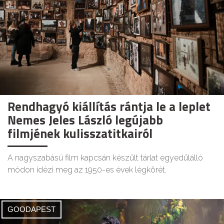
Rendhagyó kiállítás rántja le a leplet
Nemes Jeles László legújabb
filmjének kulisszatitkairól
A nagyszabású film kapcsán készült tárlat egyedülálló
módon idézi meg az 1950-es évek légkörét.
GOODAPEST