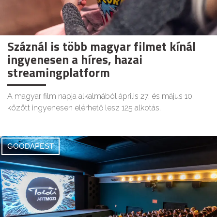
Száznál is több magyar filmet kínál
ingyenesen a híres, hazai
streamingplatform
A magyar film napja alkalmából április 27. és május 10.
között ingyenesen elérhető lesz 125 alkotás.
GOODAPEST