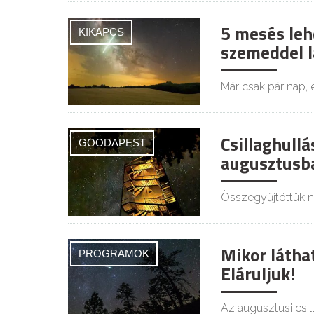
5 mesés leh
KIKAPCS
szemeddel lá
Már csak pár nap, 
Csillaghullá
GOODAPEST
augusztusb
Összegyűjtöttük ne
Mikor látha
PROGRAMOK
Eláruljuk!
Az augusztusi csil