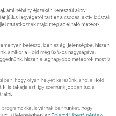
aj, ami néhány éjszakán keresztül aktív
r július legvégétől tart ez a csodás, aktív időszak,
 éjjel mutatkoznak majd meg az elhaló meteor-
keményen beleszól idén az égi jelenségbe, hiszen
zünk, amikor a Hold még 82%-os nagyságával
süggednünk, hiszen a legnagyobb meteorok most is
ében, hogy olyan helyet keresünk, ahol a Hold
ki is takarja azt, így szemünk jobban tud a
rálni.
 programokkal is várnak bennünket, hogy
sztusi jelenségben. Az
Eplényi Libegő péntek-