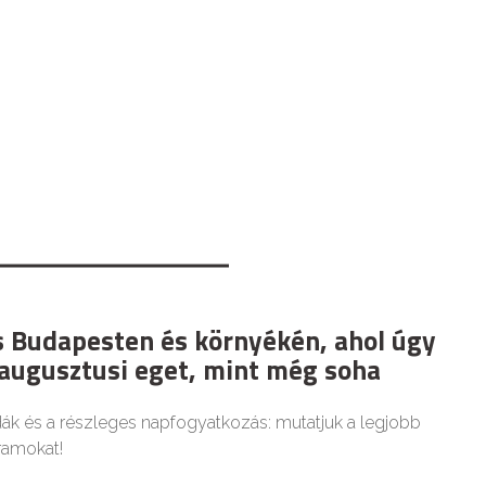
es Budapesten és környékén, ahol úgy
 augusztusi eget, mint még soha
dák és a részleges napfogyatkozás: mutatjuk a legjobb
ramokat!