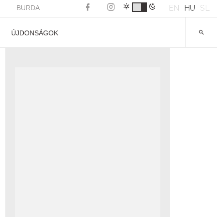
EN
HU
SL
BURDA
ÚJDONSÁGOK