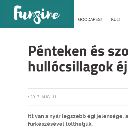
GOODAPEST
KULT
Pénteken és sz
hullócsillagok é
•
2017. AUG. 11.
Itt van a nyár legszebb égi jelensége, 
fürkészésével tölthetjük.