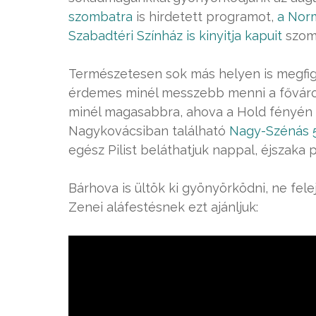
szombatra
is hirdetett programot,
a Nor
Szabadtéri Színház is kinyitja kapuit
szomb
Természetesen sok más helyen is megfigy
érdemes minél messzebb menni a fővárost
minél magasabbra, ahova a Hold fényén kí
Nagykovácsiban található
Nagy-Szénás 5
egész Pilist beláthatjuk nappal, éjszaka 
Bárhova is ültök ki gyönyörködni, ne felej
Zenei aláfestésnek ezt ajánljuk: