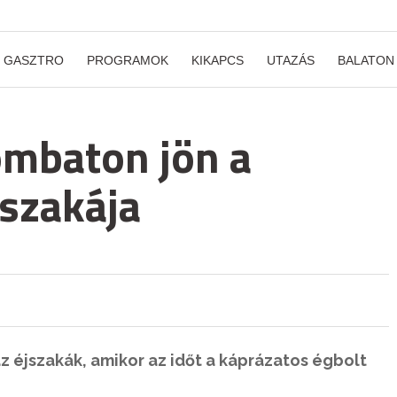
GASZTRO
PROGRAMOK
KIKAPCS
UTAZÁS
BALATON
ombaton jön a
jszakája
az éjszakák, amikor az időt a káprázatos égbolt