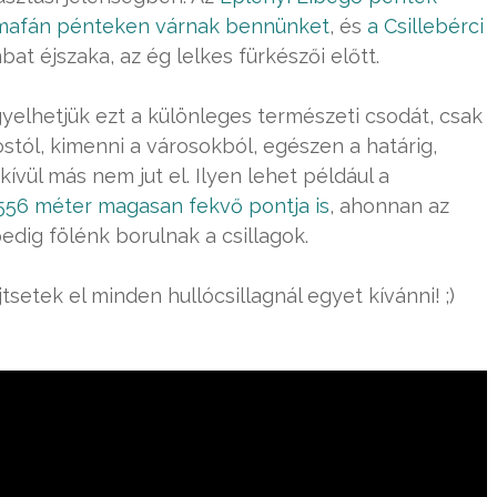
mafán pénteken várnak bennünket
, és
a Csillebérci
at éjszaka, az ég lelkes fürkészői előtt.
elhetjük ezt a különleges természeti csodát, csak
ól, kimenni a városokból, egészen a határig,
vül más nem jut el. Ilyen lehet például a
56 méter magasan fekvő pontja is
, ahonnan az
pedig fölénk borulnak a csillagok.
tsetek el minden hullócsillagnál egyet kívánni! ;)