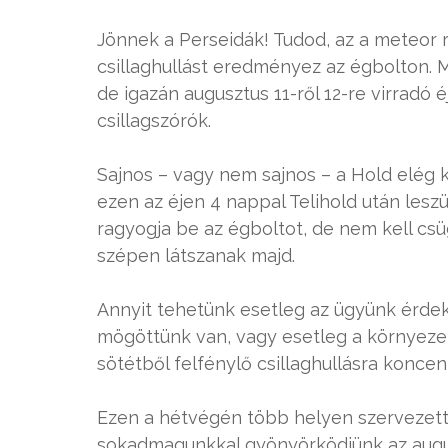
Jönnek a Perseidák! Tudod, az a meteor r
csillaghullást eredményez az égbolton. Má
de igazán augusztus 11-ről 12-re virradó
csillagszórók.
Sajnos – vagy nem sajnos – a Hold elég 
ezen az éjen 4 nappal Telihold után les
ragyogja be az égboltot, de nem kell c
szépen látszanak majd.
Annyit tehetünk esetleg az ügyünk érdek
mögöttünk van, vagy esetleg a környezet 
sötétből felfénylő csillaghullásra koncent
Ezen a hétvégén több helyen szervezett
sokadmagunkkal gyönyörködjünk az augu