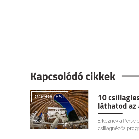
Kapcsolódó cikkek
10 csillagl
GOODAPEST
láthatod az
Érkeznek a Persei
csillagnézős prog