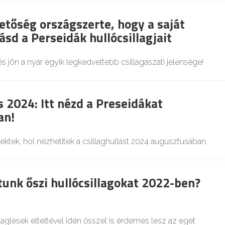
etőség országszerte, hogy a saját
sd a Perseidák hullócsillagjait
és jön a nyár egyik legkedveltebb csillagászati jelensége!
s 2024: Itt nézd a Preseidákat
an!
ktek, hol nézhetitek a csillaghullást 2024 augusztusában.
tunk őszi hullócsillagokat 2022-ben?
laglesek elteltével idén ősszel is érdemes lesz az eget