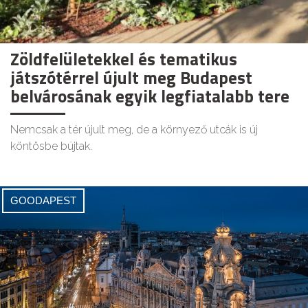
Zöldfelületekkel és tematikus
játszótérrel újult meg Budapest
belvárosának egyik legfiatalabb tere
Nemcsak a tér újult meg, de a környező utcák is új
köntösbe bújtak.
GOODAPEST