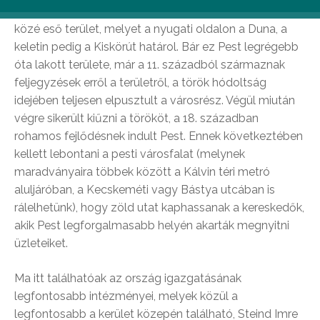
a belváros) a Szent István körút és a Vámház körút
közé eső terület, melyet a nyugati oldalon a Duna, a
keletin pedig a Kiskörút határol. Bár ez Pest legrégebb
óta lakott területe, már a 11. századból származnak
feljegyzések erről a területről, a török hódoltság
idejében teljesen elpusztult a városrész. Végül miután
végre sikerült kiűzni a törököt, a 18. században
rohamos fejlődésnek indult Pest. Ennek következtében
kellett lebontani a pesti városfalat (melynek
maradványaira többek között a Kálvin téri metró
aluljáróban, a Kecskeméti vagy Bástya utcában is
rálelhetünk), hogy zöld utat kaphassanak a kereskedők,
akik Pest legforgalmasabb helyén akarták megnyitni
üzleteiket.
Ma itt találhatóak az ország igazgatásának
legfontosabb intézményei, melyek közül a
legfontosabb a kerület közepén található, Steind Imre