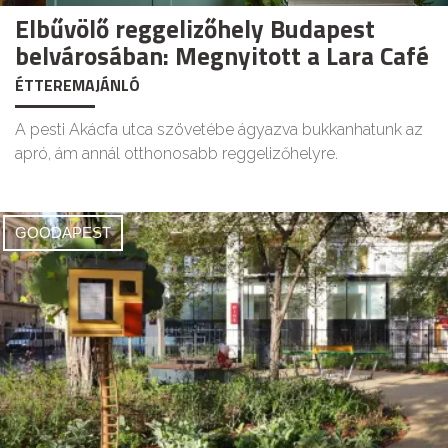
Elbűvölő reggelizőhely Budapest
belvárosában: Megnyitott a Lara Café
ÉTTEREMAJÁNLÓ
A pesti Akácfa utca szövetébe ágyazva bukkanhatunk az
apró, ám annál otthonosabb reggelizőhelyre.
GOODAPEST