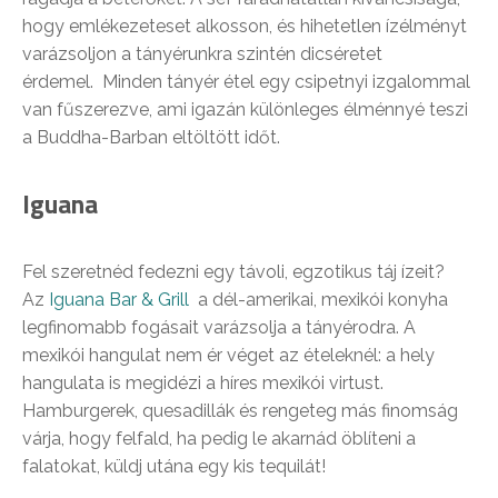
hogy emlékezeteset alkosson, és hihetetlen ízélményt
varázsoljon a tányérunkra szintén dicséretet
érdemel. Minden tányér étel egy csipetnyi izgalommal
van fűszerezve, ami igazán különleges élménnyé teszi
a Buddha-Barban eltöltött időt.
Iguana
Fel szeretnéd fedezni egy távoli, egzotikus táj ízeit?
Az
Iguana Bar & Grill
a dél-amerikai, mexikói konyha
legfinomabb fogásait varázsolja a tányérodra. A
mexikói hangulat nem ér véget az ételeknél: a hely
hangulata is megidézi a híres mexikói virtust.
Hamburgerek, quesadillák és rengeteg más finomság
várja, hogy felfald, ha pedig le akarnád öblíteni a
falatokat, küldj utána egy kis tequilát!