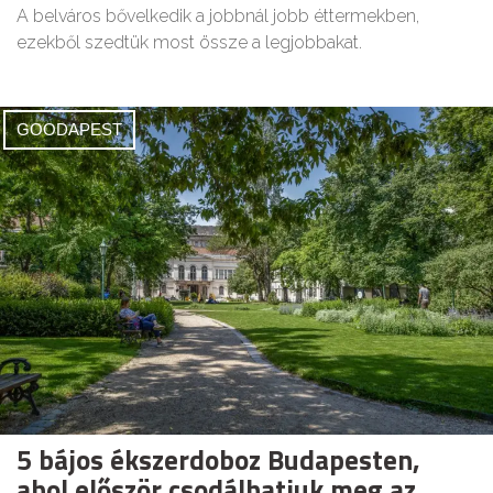
A belváros bővelkedik a jobbnál jobb éttermekben,
ezekből szedtük most össze a legjobbakat.
GOODAPEST
5 bájos ékszerdoboz Budapesten,
ahol először csodálhatjuk meg az