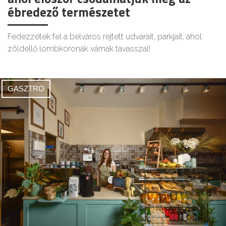
ébredező természetet
Fedezzétek fel a belváros rejtett udvarait, parkjait, ahol
zöldellő lombkoronák várnak tavasszal!
GASZTRO