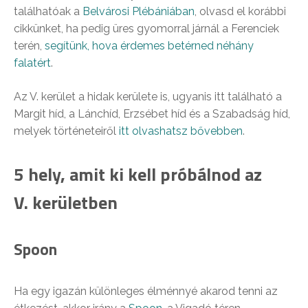
találhatóak a
Belvárosi Plébániában
, olvasd el korábbi
cikkünket, ha pedig üres gyomorral járnál a Ferenciek
terén,
segítünk, hova érdemes betérned néhány
falatért
.
Az V. kerület a hidak kerülete is, ugyanis itt található a
Margit híd, a Lánchíd, Erzsébet híd és a Szabadság híd,
melyek történeteiről
itt olvashatsz bővebben
.
5 hely, amit ki kell próbálnod az
V. kerületben
Spoon
Ha egy igazán különleges élménnyé akarod tenni az