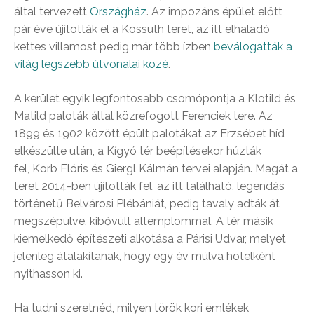
által tervezett
Országház
. Az impozáns épület előtt
pár éve újították el a Kossuth teret, az itt elhaladó
kettes villamost pedig már több ízben
beválogatták a
világ legszebb útvonalai közé
.
A kerület egyik legfontosabb csomópontja a Klotild és
Matild paloták által közrefogott Ferenciek tere. Az
1899 és 1902 között épült palotákat az Erzsébet híd
elkészülte után, a Kígyó tér beépítésekor húzták
fel, Korb Flóris és Giergl Kálmán tervei alapján. Magát a
teret 2014-ben újították fel, az itt található, legendás
történetű Belvárosi Plébániát, pedig tavaly adták át
megszépülve, kibővült altemplommal. A tér másik
kiemelkedő építészeti alkotása a Párisi Udvar, melyet
jelenleg átalakítanak, hogy egy év múlva hotelként
nyithasson ki.
Ha tudni szeretnéd, milyen török kori emlékek