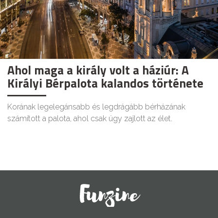
Ahol maga a király volt a háziúr: A
Királyi Bérpalota kalandos története
Korának legelegánsabb és legdrágább bérházának
számított a palota, ahol csak úgy zajlott az élet.