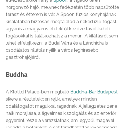
étkezést, akkor irány a
Spoon
, a Vigadó téren
horgonyzó hajó, melynek fedélzetén több napsütötte
terasz és étterem is vár. A Spoon fúziós konyhájának
kínálatában biztosan megtalálod a neked ízlő fogást,
ugyanis a magyaros ételektől kezdve távol-keleti
fogásokkal is találkozhatsz a menün. A kilátásról sem
lehet elfelejtkezni: a Budai Várra és a Lánchídra is
csodálatos rálátás nyílik a város leghíresebb
gasztrohajójáról.
Buddha
A Klotild Palace-ben megbújó
Buddha-Bar Budapest
sikere a részletekben rejlik, amelyek minden
odalátogatót magukkal ragadnak. A jellegzetes zene
halk morajlása, a figyelmes kiszolgálás és az enteriőr
egyaránt része a varázslatnak, ami egyből magával
ragadja a betérőket. A séf fáradhatatlan kíváncsisága,