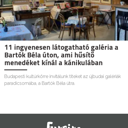
11 ingyenesen látogatható galéria a
Bartók Béla úton, ami hűsítő
menedéket kínál a kánikulában
Budapesti kultúrkörre invitálunk titeket az újbudai galériák
paradicsomába, a Bartók Béla útra.