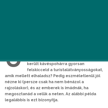
U
gye neked se jutott még eszedbe,
hogy nyaraláskor a kezed ügyébe
került kávéspohárra gyorsan
felskicceld a turistalátványosságokat,
amik mellett elhaladsz? Pedig eszméletlenül jól
nézne ki (persze csak ha nem bénázol a
rajzoláskor), és az emberek is imádnák, ha
megosztanád a velük a neten. Az alábbi példa
legalábbis is ezt bizonyítja.