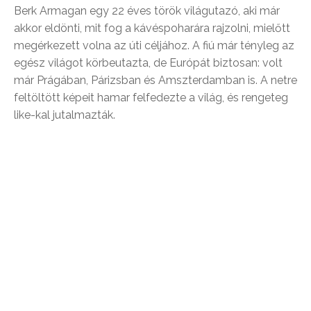
Berk Armagan egy 22 éves török világutazó, aki már
akkor eldönti, mit fog a kávéspoharára rajzolni, mielőtt
megérkezett volna az úti céljához. A fiú már tényleg az
egész világot körbeutazta, de Európát biztosan: volt
már Prágában, Párizsban és Amszterdamban is. A netre
feltöltött képeit hamar felfedezte a világ, és rengeteg
like-kal jutalmazták.