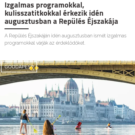
Izgalmas programokkal,
kulisszatitkokkal érkezik idén
augusztusban a Repülés Éjszakája
A Repülés Éjszakáján idén augusztusban ismét izgalmas
programokkal várják az érdeklődőket.
GOODAPEST