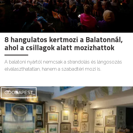
8 hangulatos kertmozi a Balatonnál,
ahol a csillagok alatt mozizhattok
A balatoni nyártól nemcsak a strandolás és lángosozás
elválaszthatatlan, hanem a szabadtéri mozi is.
GOODAPEST