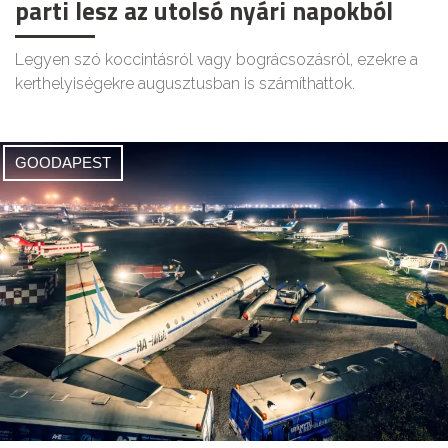
parti lesz az utolsó nyári napokból
Legyen szó koccintásról vagy bográcsozásról, ezekre a
kerthelyiségekre augusztusban is számíthattok.
GOODAPEST