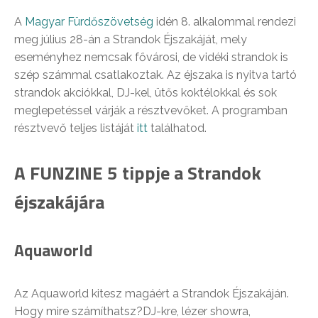
A
Magyar Fürdőszövetség
idén 8. alkalommal rendezi
meg július 28-án a Strandok Éjszakáját, mely
eseményhez nemcsak fővárosi, de vidéki strandok is
szép számmal csatlakoztak. Az éjszaka is nyitva tartó
strandok akciókkal, DJ-kel, ütős koktélokkal és sok
meglepetéssel várják a résztvevőket. A programban
résztvevő teljes listáját
itt
találhatod.
A FUNZINE 5 tippje a Strandok
éjszakájára
Aquaworld
Az Aquaworld kitesz magáért a Strandok Éjszakáján.
Hogy mire számíthatsz?DJ-kre, lézer showra,