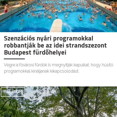
Szenzációs nyári programokkal
robbantják be az idei strandszezont
Budapest fürdőhelyei
Végre a fővárosi fürdők is megnyitják kapuikat, hogy hűsítő
programokkal kínáljanak kikapcsolódást.
BALATON