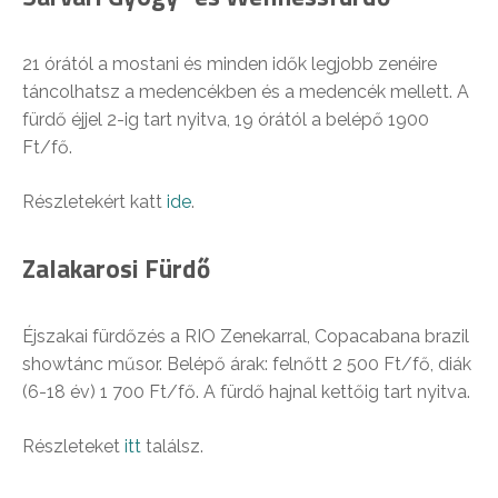
21 órától a mostani és minden idők legjobb zenéire
táncolhatsz a medencékben és a medencék mellett. A
fürdő éjjel 2-ig tart nyitva, 19 órától a belépő 1900
Ft/fő.
Részletekért katt
ide
.
Zalakarosi Fürdő
Éjszakai fürdőzés a RIO Zenekarral, Copacabana brazil
showtánc műsor. Belépő árak: felnőtt 2 500 Ft/fő, diák
(6-18 év) 1 700 Ft/fő. A fürdő hajnal kettőig tart nyitva.
Részleteket
itt
találsz.