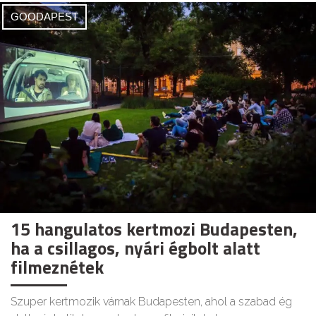
GOODAPEST
15 hangulatos kertmozi Budapesten,
ha a csillagos, nyári égbolt alatt
filmeznétek
Szuper kertmozik várnak Budapesten, ahol a szabad ég