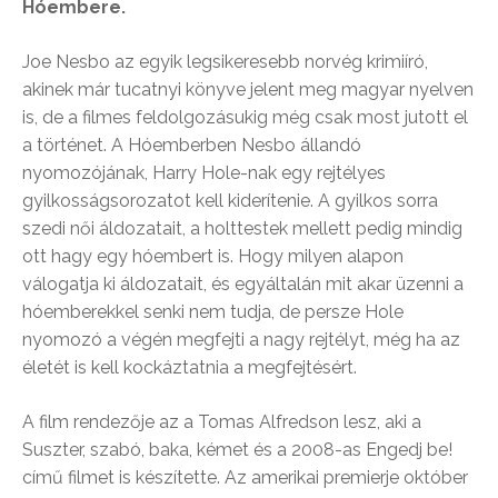
Hóembere.
Joe Nesbo az egyik legsikeresebb norvég krimiíró,
akinek már tucatnyi könyve jelent meg magyar nyelven
is, de a filmes feldolgozásukig még csak most jutott el
a történet. A Hóemberben Nesbo állandó
nyomozójának, Harry Hole-nak egy rejtélyes
gyilkosságsorozatot kell kiderítenie. A gyilkos sorra
szedi női áldozatait, a holttestek mellett pedig mindig
ott hagy egy hóembert is. Hogy milyen alapon
válogatja ki áldozatait, és egyáltalán mit akar üzenni a
hóemberekkel senki nem tudja, de persze Hole
nyomozó a végén megfejti a nagy rejtélyt, még ha az
életét is kell kockáztatnia a megfejtésért.
A film rendezője az a Tomas Alfredson lesz, aki a
Suszter, szabó, baka, kémet és a 2008-as Engedj be!
című filmet is készítette. Az amerikai premierje október