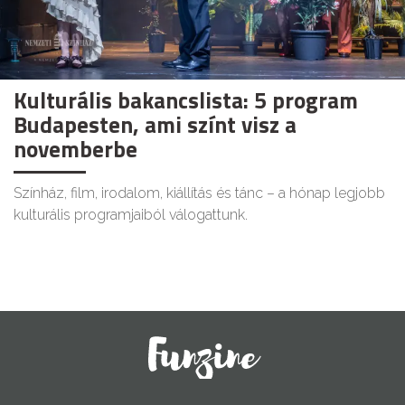
Kulturális bakancslista: 5 program
Budapesten, ami színt visz a
novemberbe
Színház, film, irodalom, kiállítás és tánc – a hónap legjobb
kulturális programjaiból válogattunk.