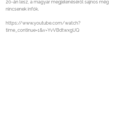
20-án lesz, a magyar megjelenéséről sajnos még
nincsenek infók.
https://www.youtube.com/watch?
time_continue=1&v=YvVBdtwxgUQ