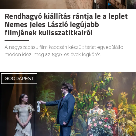
Rendhagyó kiállítás rántja le a leplet
Nemes Jeles László legújabb
filmjének kulisszatitkairól
A nagyszabású film kapcsán készült tárlat egyedülálló
módon idézi meg az 1950-es évek légkörét.
GOODAPEST