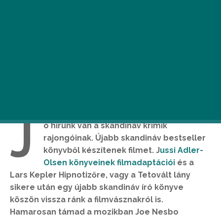
J
ó hírünk van a skandináv krimik
rajongóinak. Újabb skandináv bestseller
könyvből készítenek filmet. J
ussi Adler-
Olsen könyveinek filmadaptációi
és a
Lars Kepler Hipnotizőre, vagy a Tetovált lány
sikere után egy újabb skandináv író könyve
köszön vissza ránk a filmvásznakról is.
Hamarosan támad a mozikban Joe Nesbo