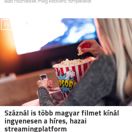
alatt nézhetitek meg kedvenc filmjeiteket.
FILMEK
Száznál is több magyar filmet kínál
ingyenesen a híres, hazai
streamingplatform