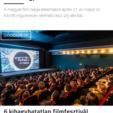
A magyar film napja alkalmából április 27. és május 10.
között ingyenesen elérhető lesz 125 alkotás.
GOODAPEST
6 kihagyhatatlan filmfesztivál