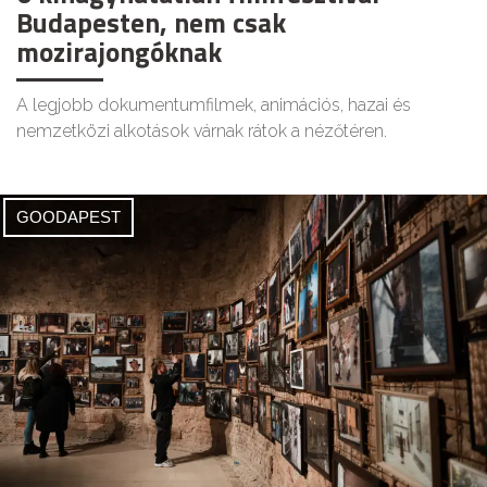
Budapesten, nem csak
mozirajongóknak
A legjobb dokumentumfilmek, animációs, hazai és
nemzetközi alkotások várnak rátok a nézőtéren.
GOODAPEST