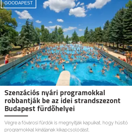
GOODAPEST
Szenzációs nyári programokkal
robbantják be az idei strandszezont
Budapest fürdőhelyei
Végre a fővárosi fürdők is megnyitják kapuikat, hogy hűsítő
programokkal kínáljanak kikapcsolódást.