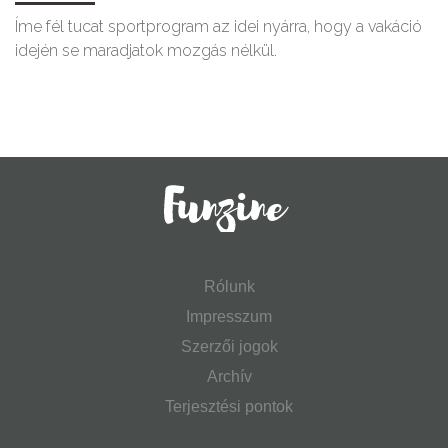
Íme fél tucat sportprogram az idei nyárra, hogy a vakáció
idején se maradjatok mozgás nélkül.
Rólunk
Impresszum
Szerzői jogok
Archív
Terjesztési pontok