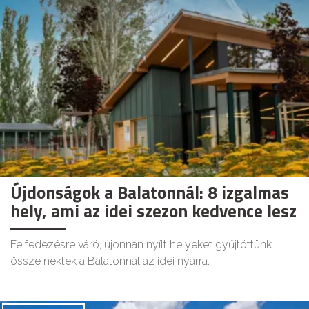
Újdonságok a Balatonnál: 8 izgalmas
hely, ami az idei szezon kedvence lesz
Felfedezésre váró, újonnan nyílt helyeket gyűjtöttünk
össze nektek a Balatonnál az idei nyárra.