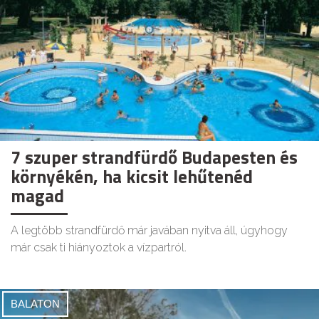
7 szuper strandfürdő Budapesten és
környékén, ha kicsit lehűtenéd
magad
A legtöbb strandfürdő már javában nyitva áll, úgyhogy
már csak ti hiányoztok a vízpartról.
BALATON