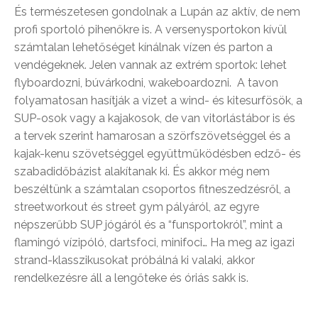
És természetesen gondolnak a Lupán az aktív, de nem
profi sportoló pihenőkre is. A versenysportokon kívül
számtalan lehetőséget kínálnak vízen és parton a
vendégeknek. Jelen vannak az extrém sportok: lehet
flyboardozni, búvárkodni, wakeboardozni. A tavon
folyamatosan hasítják a vizet a wind- és kitesurfösök, a
SUP-osok vagy a kajakosok, de van vitorlástábor is és
a tervek szerint hamarosan a szörfszövetséggel és a
kajak-kenu szövetséggel együttműködésben edző- és
szabadidőbázist alakítanak ki. És akkor még nem
beszéltünk a számtalan csoportos fitneszedzésről, a
streetworkout és street gym pályáról, az egyre
népszerűbb SUP jógáról és a “funsportokról”, mint a
flamingó vízipóló, dartsfoci, minifoci… Ha meg az igazi
strand-klasszikusokat próbálná ki valaki, akkor
rendelkezésre áll a lengőteke és óriás sakk is.