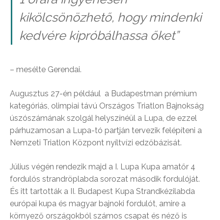
kikölcsönözhető, hogy mindenki
kedvére kipróbálhassa őket”
– mesélte Gerendai.
Augusztus 27-én például a Budapestman prémium
kategóriás, olimpiai távú Országos Triatlon Bajnokság
úszószámának szolgál helyszínéül a Lupa, de ezzel
párhuzamosan a Lupa-tó partján tervezik felépíteni a
Nemzeti Triatlon Központ nyíltvízi edzőbázisát.
Július végén rendezik majd a I. Lupa Kupa amatőr 4
fordulós strandröplabda sorozat második fordulóját.
És itt tartották a II. Budapest Kupa Strandkézilabda
európai kupa és magyar bajnoki fordulót, amire a
környező országokból számos csapat és néző is