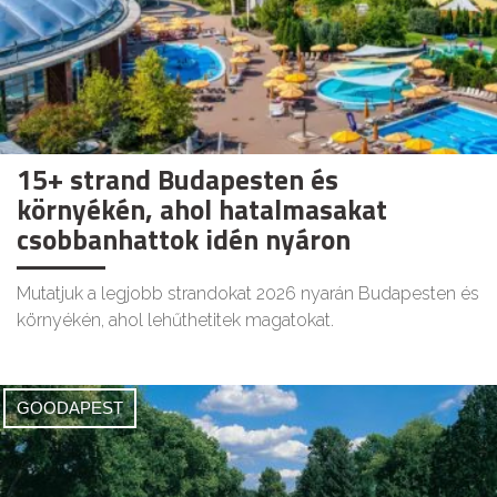
15+ strand Budapesten és
környékén, ahol hatalmasakat
csobbanhattok idén nyáron
Mutatjuk a legjobb strandokat 2026 nyarán Budapesten és
környékén, ahol lehűthetitek magatokat.
GOODAPEST