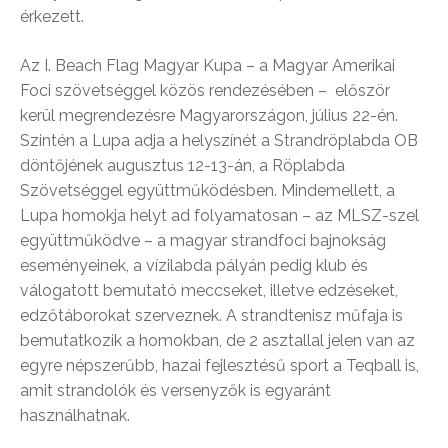
érkezett.
Az I. Beach Flag Magyar Kupa – a Magyar Amerikai
Foci szövetséggel közös rendezésében – először
kerül megrendezésre Magyarországon, július 22-én.
Szintén a Lupa adja a helyszínét a Strandröplabda OB
döntőjének augusztus 12-13-án, a Röplabda
Szövetséggel együttműködésben. Mindemellett, a
Lupa homokja helyt ad folyamatosan – az MLSZ-szel
együttműködve – a magyar strandfoci bajnokság
eseményeinek, a vízilabda pályán pedig klub és
válogatott bemutató meccseket, illetve edzéseket,
edzőtáborokat szerveznek. A strandtenisz műfaja is
bemutatkozik a homokban, de 2 asztallal jelen van az
egyre népszerűbb, hazai fejlesztésű sport a Teqball is,
amit strandolók és versenyzők is egyaránt
használhatnak.