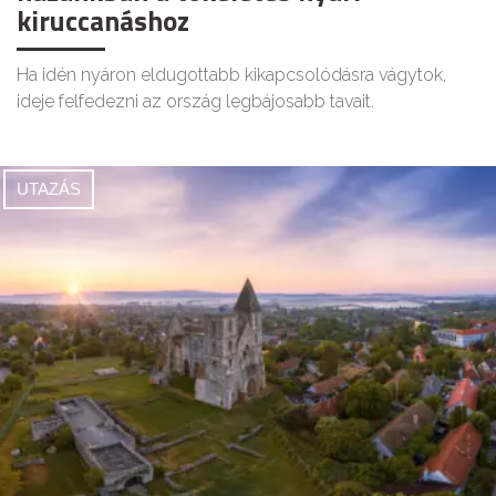
kiruccanáshoz
Ha idén nyáron eldugottabb kikapcsolódásra vágytok,
ideje felfedezni az ország legbájosabb tavait.
UTAZÁS