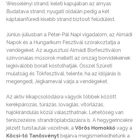
Wesselényi strand, keleti kapujában az árnyas
Budatava strand, nyugati oldalán pedig a két
káptalanfüredi kisebb strand biztosít felüdülést.
Június-júliusban a Péter-Pál Napi vigadalom, az Almádi
Napok és a Hungarikum Fesztivál szórakoztatja a
vendégeket. Az augusztusi Almádi Borfesztiválon
színvonalas műsorok mellett az ország borvidékeinek
legkiválóbb borait kóstolhatják. Ősszel Szüreti
mulatság és Tökfesztivál, telente, ha az időjárás is
megengedi, Jégkarnevál várja a vendégeket.
Az aktív kikapcsolódásra vágyók többek között
kerékpározás, túrázás, lovaglás, vitorlázás,
hajókirándulás közül választhatnak. Lehetőség van
teniszezésre, strandröplabdázásra is. A hegygerincekre
jelzett turistautak vezetnek, a
Vörös Homokkő
vagy a
Köcsi-tó Tanösvényt
bejárva megismerkedhetünk a