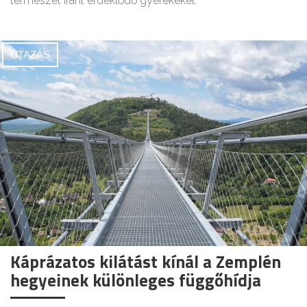
természet iránt érdeklődő gyerekeket.
UTAZÁS
Káprázatos kilátást kínál a Zemplén
hegyeinek különleges függőhídja