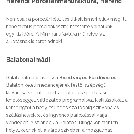
Herendi Porcelánmanufaktúra, Herend
Nemcsak a porcelánkészítés titkait ismerhetjük meg itt,
hanem mi is porcelánkészítő mesterré válhatunk
egy kis időre. A Minimanufaktúra műhelyei az
alkotásnak is teret adnak!
Balatonalmádi
Balatonalmádi, avagy a
Barátságos Fürdőváros
, a
Balaton keleti medencéjének festői szépségű
kisvárosa számtalan strandolási és sportolási
lehetőséggel, változatos programokkal, kiállításokkal, a
kempingtől a négy csillagos szállodáig színvonalas
szálláshelyekkel és ingyenes parkolással várja
vendégeit. A strandok a Balatoni Bringakör mentén
helyezkednek el, a város szívében a mozgalmas