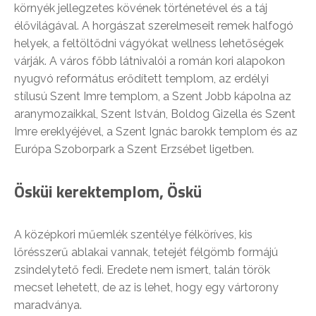
környék jellegzetes kövének történetével és a táj
élővilágával. A horgászat szerelmeseit remek halfogó
helyek, a feltöltődni vágyókat wellness lehetőségek
várják. A város főbb látnivalói a román kori alapokon
nyugvó református erődített templom, az erdélyi
stílusú Szent Imre templom, a Szent Jobb kápolna az
aranymozaikkal, Szent István, Boldog Gizella és Szent
Imre ereklyéjével, a Szent Ignác barokk templom és az
Európa Szoborpark a Szent Erzsébet ligetben.
Ösküi kerektemplom, Öskü
A középkori műemlék szentélye félköríves, kis
lőrésszerű ablakai vannak, tetejét félgömb formájú
zsindelytető fedi. Eredete nem ismert, talán török
mecset lehetett, de az is lehet, hogy egy vártorony
maradványa.