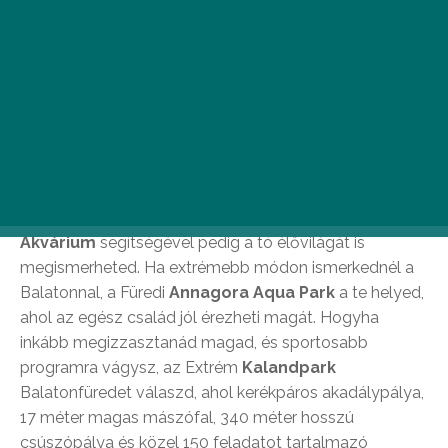
Balatonfüred
Balatonfüred az északi part legnyüzsgőbb városa.
Egyedül, barátokkal vagy családoddal érkezel ide,
megtalálod a tökéletes programot. A város felfedezést
kezd a romantikus Tagore-sétányon, ahol éjszakánként
sem áll le az élet. Az itt található
Bodorka Vízi Világ
Akvárium
segítségével pedig a tó élővilágát is
megismerheted. Ha extrémebb módon ismerkednél a
Balatonnal, a Füredi
Annagora Aqua Park
a te helyed,
ahol az egész család jól érezheti magát. Hogyha
inkább megizzasztanád magad, és sportosabb
programra vágysz, az Extrém
Kalandpark
Balatonfüredet válaszd, ahol kerékpáros akadálypálya,
17 méter magas mászófal, 340 méter hosszú
csúszópálya és közel 150 feladatot tartalmazó