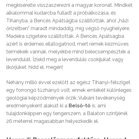
megkísérelte visszaszerezni a magyar koronát. Mindkét
alkalommal kudarcba fulladt a próbálkozása, és
Tihanyba, a Bencés Apátságba szállították, ahol „házi
őrizetben” maradt mindaddig, míg végső nyughelyére,
Madeira szigetére szállították. A Bencés Apátságba
azért is érdemes ellátogatnod, mert remek kézműves
termékeik vannak, melyekbe mind belecsempészték a
levendulát. Ízleld meg a levendulás csokijukat vagy
likőrjüket, hidd el, megéri!
Néhány millió évvel ezelőtt az egész Tihanyi-félsziget
egy forrongó tűzhányó volt, ennek emlékét különleges
geológiai képződmények őrzik. Vulkáni tevékenység
eredményeként alakult ki a
Belső-tó
is, ami
tulajdonképpen egy tengerszem, a Balaton szintjénél
26 méterrel magasabban helyezkedik el.