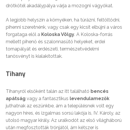
drótkötél akadálypálya várja a mozogni vágyókat.
A legjobb helyszín a környéken, ha túrázni, feltöltődni,
pihenni szeretnénk, vagy csak egy kicsit elbújni a város
forgataga elől a
Koloska Völgy
. A Koloska-forrás
mellett pihenő és szalonnasütő helyeket, erdei
tornapályát és erdészeti, természetvédelmi
tanösvényt is kialakítottak.
Tihany
Tihanyról elsőként talán az itt található
bencés
apátság
vagy a fantasztikus
levendulamezők
juthatnak az eszünkbe, ám a településnek volt egy
nagyon híres, és izgalmas sorsú lakója is, IV. Károly, az
utolsó magyar király. Az uralkodót az első világháború
után megfosztották trónjától, ám kétszer is