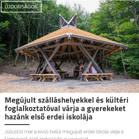
ÚJDONSÁGOK
Megújult szálláshelyekkel és kültéri
foglalkoztatóval várja a gyerekeket
hazánk első erdei iskolája
Júliustól már a kívül-belül megújult erdei iskola várja a