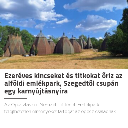
Ezeréves kincseket és titkokat őriz az
alföldi emlékpark, Szegedtől csupán
egy karnyújtásnyira
Az Ópusztaszeri Nemzeti Történeti Emlékpark
felejthetetlen élményeket tartogat az egész családnak.