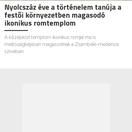
Nyolcszáz éve a történelem tanúja a
festői környezetben magasodó
ikonikus romtemplom
A középkori templom ikonikus romjai ma is
méltóságteljesen magasodnak a Zsámbéki-medence
szívében.