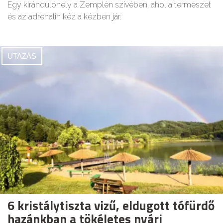
Egy kirándulóhely a Zemplén szívében, ahol a természet
és az adrenalin kéz a kézben jár.
UTAZÁS
6 kristálytiszta vizű, eldugott tófürdő
hazánkban a tökéletes nyári