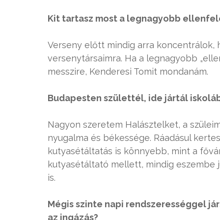
Kit tartasz most a legnagyobb ellenfe
Verseny előtt mindig arra koncentrálok,
versenytársaimra. Ha a legnagyobb „el
messzire, Kenderesi Tomit mondanám.
Budapesten születtél, ide jártál iskol
Nagyon szeretem Halásztelket, a szüleim
nyugalma és békessége. Ráadásul kertes 
kutyasétáltatás is könnyebb, mint a főv
kutyasétáltató mellett, mindig eszembe
is.
Mégis szinte napi rendszerességgel j
az ingázás?