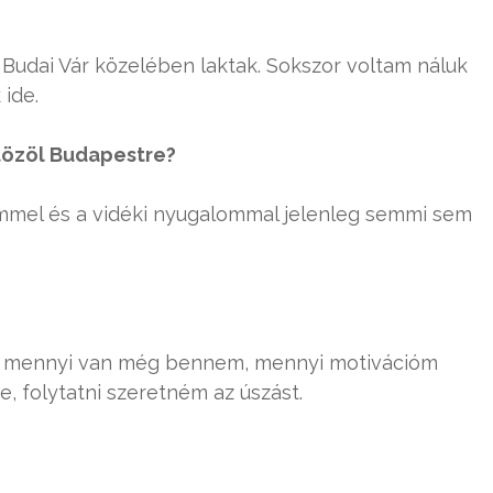
a Budai Vár közelében laktak. Sokszor voltam náluk
ide.
tözöl Budapestre?
mmel és a vidéki nyugalommal jelenleg semmi sem
ny, mennyi van még bennem, mennyi motivációm
 folytatni szeretném az úszást.