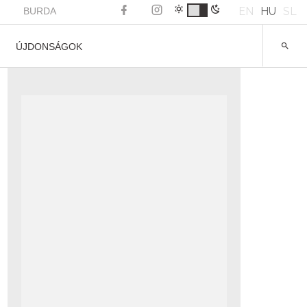
EN
HU
SL
BURDA
ÚJDONSÁGOK