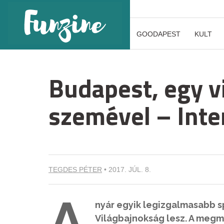
GOODAPEST
KULT
Budapest, egy v
szemével – Inte
TEGDES PÉTER
•
2017. JÚL. 8.
A
nyár egyik legizgalmasabb
Világbajnokság lesz. A megm