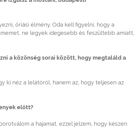
ni, óriási élmény. Oda kell figyelni, hogy a
yelmemet, ne legyek idegesebb és feszültebb amiatt,
ézni a közönség sorai között, hogy megtaláld a
y ki néz a lelátóról, hanem az, hogy teljesen az
enyek előtt?
eborotválom a hajamat, ezzel jelzem, hogy készen