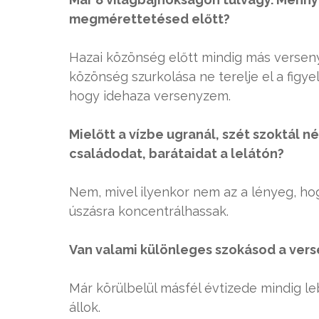
megmérettetésed előtt?
Hazai közönség előtt mindig más versenyez
közönség szurkolása ne terelje el a fig
hogy idehaza versenyzem.
Mielőtt a vízbe ugranál, szét szoktál n
családodat, barátaidat a lelátón?
Nem, mivel ilyenkor nem az a lényeg, hog
úszásra koncentrálhassak.
Van valami különleges szokásod a vers
Már körülbelül másfél évtizede mindig l
állok.