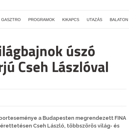
GASZTRO
PROGRAMOK
KIKAPCS
UTAZÁS
BALATON
ilágbajnok úszó
rjú Cseh Lászlóval
 sporteseménye a Budapesten megrendezett FINA
érettetésen Cseh László, többszörös világ- és