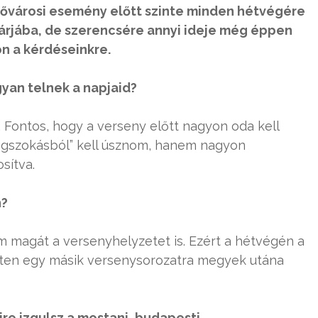
a fővárosi esemény előtt szinte minden hétvégére
árjába, de szerencsére annyi ideje még éppen
n a kérdéseinkre.
gyan telnek a napjaid?
Fontos, hogy a verseny előtt nagyon oda kell
megszokásból” kell úsznom, hanem nagyon
sítva.
n?
m magát a versenyhelyzetet is. Ezért a hétvégén a
héten egy másik versenysorozatra megyek utána
re izgulsz a mostani, budapesti