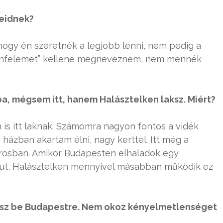
leidnek?
 hogy én szeretnék a legjobb lenni, nem pedig a
lenfelemet” kellene megneveznem, nem mennék
ába, mégsem itt, hanem Halásztelken laksz. Miért?
 is itt laknak. Számomra nagyon fontos a vidék
házban akartam élni, nagy kerttel. Itt még a
árosban. Amikor Budapesten elhaladok egy
 jut, Halásztelken mennyivel másabban működik ez
ársz be Budapestre. Nem okoz kényelmetlenséget