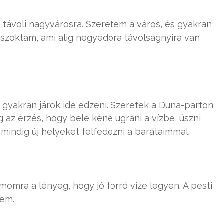
távoli nagyvárosra. Szeretem a város, és gyakran
n szoktam, ami alig negyedóra távolságnyira van
, gyakran járok ide edzeni. Szeretek a Duna-parton
og az érzés, hogy bele kéne ugrani a vízbe, úszni
mindig új helyeket felfedezni a barátaimmal.
omra a lényeg, hogy jó forró vize legyen. A pesti
em.