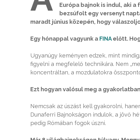
Európa bajnok is indul, aki 
bezsúfolt egy versenyt napt
maradt június közepén, hogy válaszoljo
Egy hónappal vagyunk a
FINA
előtt. Ho
Ugyanúgy keményen edzek, mint mindig. 
figyelni a megfelelő technikára. Nem „
koncentráltan, a mozdulatokra összponto
Ezt hogyan valósul meg a gyakorlatba
Nemcsak az úszást kell gyakorolni, hane
Dunaferri Bajnokságon indulok, a jövő 
pedig Rómában fogok úszni.
Már 8 világbajnokságon túlvagy. Mennyi