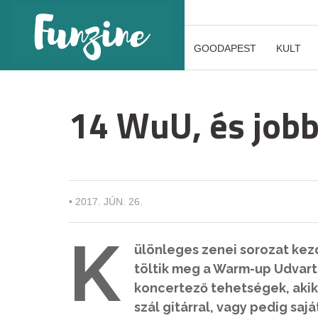
GOODAPEST
KULT
14 WuU, és jobb
•
2017. JÚN. 26.
K
ülönleges zenei sorozat kez
töltik meg a Warm-up Udvart a
koncertező tehetségek, akik
szál gitárral, vagy pedig saj