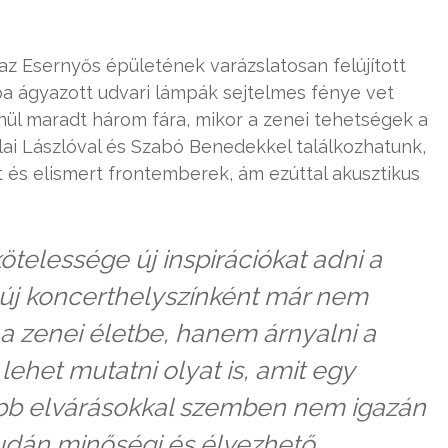
z Esernyős épületének varázslatosan felújított
ba ágyazott udvari lámpák sejtelmes fénye vet
nül maradt három fára, mikor a zenei tehetségek a
lai Lászlóval és Szabó Benedekkel találkozhatunk,
és elismert frontemberek, ám ezúttal akusztikus
telessége új inspirációkat adni a
 új koncerthelyszínként már nem
a zenei életbe, hanem árnyalni a
ehet mutatni olyat is, amit egy
bb elvárásokkal szemben nem igazán
udán minőségi és élvezhető