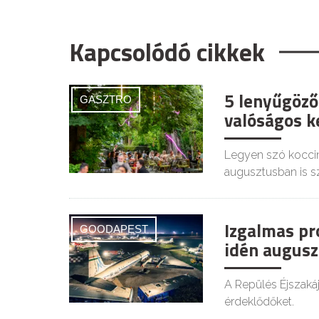
Kapcsolódó cikkek
5 lenyűgöző
GASZTRO
valóságos ke
Legyen szó koccin
augusztusban is s
Izgalmas pr
GOODAPEST
idén augusz
A Repülés Éjszaká
érdeklődőket.