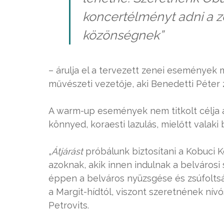
koncertélményt adni a 
közönségnek”
– árulja el a tervezett zenei események 
művészeti vezetője, aki Benedetti Péter 
A warm-up események nem titkolt célja 
könnyed, koraesti lazulás, mielőtt valak
„
Átjárást
próbálunk biztosítani a Kobuci K
azoknak, akik innen indulnak a belvárosi 
éppen a belváros nyüzsgése és zsúfolts
a Margit-hídtól, viszont szeretnének nívó
Petrovits.