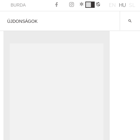
EN
HU
SL
BURDA
ÚJDONSÁGOK