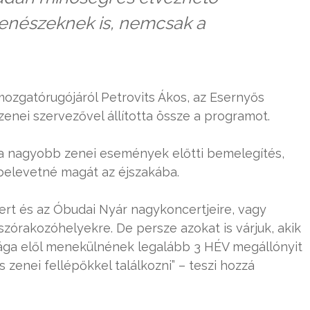
zenészeknek is, nemcsak a
mozgatórugójáról Petrovits Ákos, az Esernyős
zenei szervezővel állította össze a programot.
a nagyobb zenei események előtti bemelegítés,
i belevetné magát az éjszakába.
ert és az Óbudai Nyár nagykoncertjeire, vagy
szórakozóhelyekre. De persze azokat is várjuk, akik
ága elől menekülnének legalább 3 HÉV megállónyit
s zenei fellépőkkel találkozni” – teszi hozzá