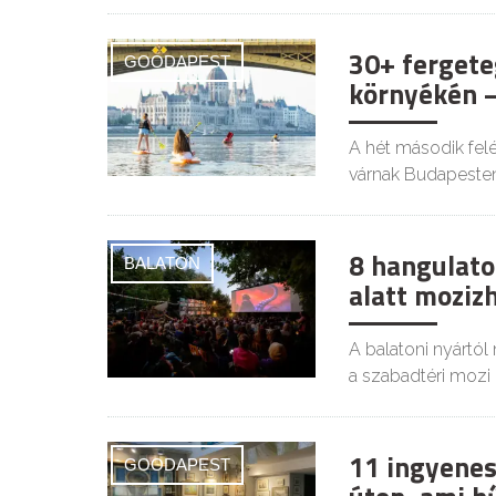
30+ fergete
GOODAPEST
környékén –
A hét második felé
várnak Budapesten
8 hangulatos
BALATON
alatt moziz
A balatoni nyártól
a szabadtéri mozi i
11 ingyenes
GOODAPEST