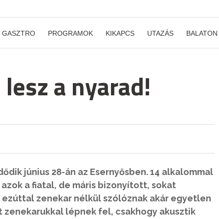
GASZTRO
PROGRAMOK
KIKAPCS
UTAZÁS
BALATON
 lesz a nyarad!
dődik június 28-án az Esernyősben. 14 alkalommal
zok a fiatal, de máris bizonyított, sokat
 ezúttal zenekar nélkül szólóznak akár egyetlen
át zenekarukkal lépnek fel, csakhogy akusztik