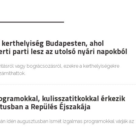
 kerthelyiség Budapesten, ahol
rti parti lesz az utolsó nyári napokból
tásról vagy bográcsozásról, ezekre a kerthelyiségekre
zámíthattok.
ogramokkal, kulisszatitkokkal érkezik
tusban a Repülés Éjszakája
ján idén augusztusban ismét izgalmas programokkal várják az