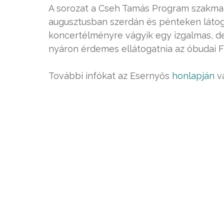
A sorozat a Cseh Tamás Program szakmai t
augusztusban szerdán és pénteken látog
koncertélményre vágyik egy izgalmas, d
nyáron érdemes ellátogatnia az óbudai F
További infókat az Esernyős
honlapján
v