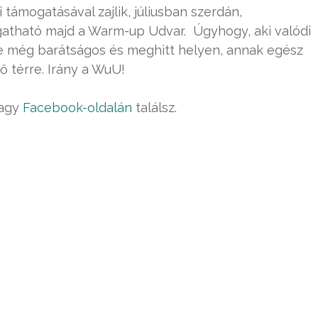
ámogatásával zajlik, júliusban szerdán,
atható majd a Warm-up Udvar. Úgyhogy, aki valódi
e még barátságos és meghitt helyen, annak egész
ő térre. Irány a WuU!
agy
Facebook-oldalán
találsz.