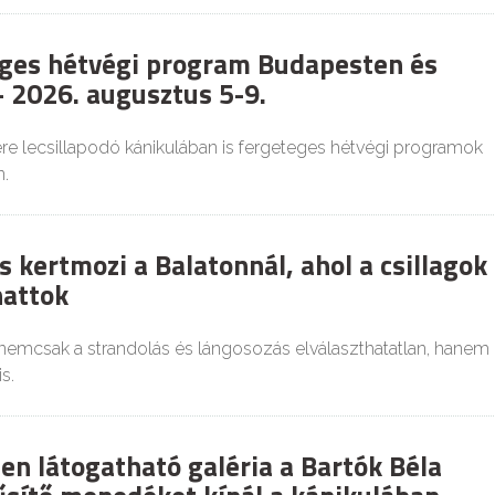
ges hétvégi program Budapesten és
 2026. augusztus 5-9.
re lecsillapodó kánikulában is fergeteges hétvégi programok
.
 kertmozi a Balatonnál, ahol a csillagok
hattok
 nemcsak a strandolás és lángosozás elválaszthatatlan, hanem
s.
en látogatható galéria a Bartók Béla