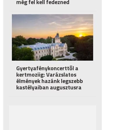
még fel kell fedezned
Gyertyafénykoncerttől a
kertmoziig: Varázslatos
élmények hazánk legszebb
kastélyaiban augusztusra