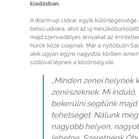
kiadásban.
A Warm-up Udvar egyik különlegessége a
belső udvara, ahol az új mészkőburkolat
majd szenvedélyes árnyakat az érintetle
húrok közé csapnak. Már a nyitóbulin Sal
akik ugyan egyre nagyobb körben ismert 
szólóval lépnek a közönség elé.
„Minden zenei helynek kö
zenészeknek. Mi induló,
bekerülni segítünk majd 
tehetséget. Nálunk meg l
nagyobb helyen, nagyo
lehetne. Szeretnénk Ób