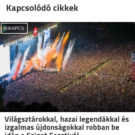
Kapcsolódó cikkek
KIKAPCS
Világsztárokkal, hazai legendákkal és
izgalmas újdonságokkal robban be