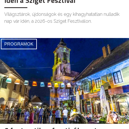
idén a Sziget Fesztivál
Világsztárok, újdonságok és egy kihagyhatatlan nulladik
nap vár idén, a 2026-os Sziget Fesztiválon.
PROGRAMOK