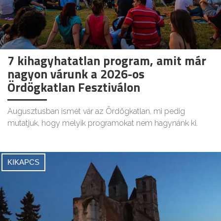
7 kihagyhatatlan program, amit már
nagyon várunk a 2026-os
Ördögkatlan Fesztiválon
Augusztusban ismét vár az Ördögkatlan, mi pedig
mutatjuk, hogy melyik programokat nem hagynánk ki.
KIKAPCS