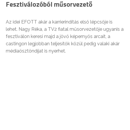
Fesztiválozóból műsorvezető
Az idei EFOTT akár a karrierindítás első lépcsője is
lehet. Nagy Réka, a TV2 fiatal műsorvezetője ugyanis a
fesztiválon keresi majd a jövő képernyős arcait, a
castingon legjobban teljesítők közül pedig valaki akár
médiaösztöndíjat is nyerhet.