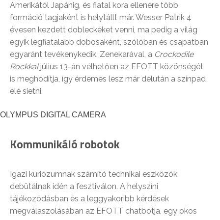
Amerikától Japánig, és fiatal kora ellenére több
formáció tagjaként is helytállt már. Wesser Patrik 4
évesen kezdett dobleckéket venni, ma pedig a világ
egyik legfiatalabb dobosaként, szólóban és csapatban
egyaránt tevékenykedik. Zenekarával, a
Crockodile
Rockkal
július 13-án vélhetően az EFOTT közönségét
is meghódítja, így érdemes lesz már délután a színpad
elé sietni.
OLYMPUS DIGITAL CAMERA
Kommunikáló robotok
Igazi kuriózumnak számító technikai eszközök
debütálnak idén a fesztiválon. A helyszíni
tájékozódásban és a leggyakoribb kérdések
megválaszolásában az EFOTT chatbotja, egy okos