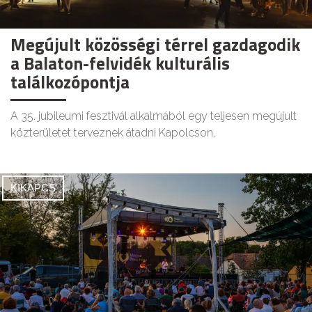
Megújult közösségi térrel gazdagodik
a Balaton-felvidék kulturális
találkozópontja
A 35. jubileumi fesztivál alkalmából egy teljesen megújult
közterületet terveznek átadni Kapolcson.
KIKAPCS