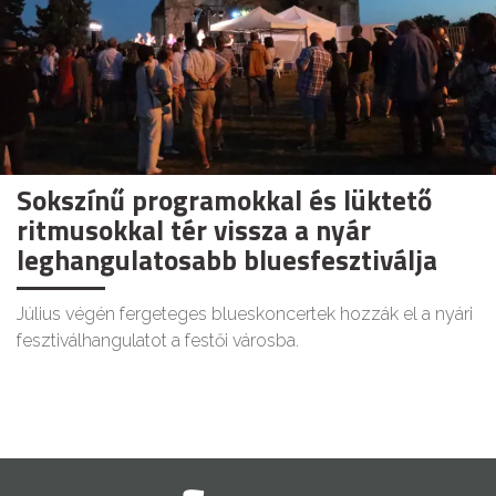
Sokszínű programokkal és lüktető
ritmusokkal tér vissza a nyár
leghangulatosabb bluesfesztiválja
Július végén fergeteges blueskoncertek hozzák el a nyári
fesztiválhangulatot a festői városba.