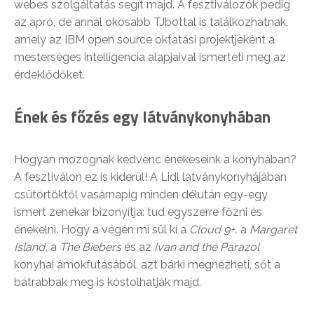
webes szolgáltatás segít majd. A fesztiválozók pedig
az apró, de annál okosabb TJbottal is találkozhatnak,
amely az IBM open source oktatási projektjeként a
mesterséges intelligencia alapjaival ismerteti meg az
érdeklődőket.
Ének és főzés egy látványkonyhában
Hogyan mozognak kedvenc énekeseink a konyhában?
A fesztiválon ez is kiderül! A Lidl látványkonyhájában
csütörtöktől vasárnapig minden délután egy-egy
ismert zenekar bizonyítja: tud egyszerre főzni és
énekelni. Hogy a végén mi sül ki a
Cloud 9+,
a
Margaret
Island,
a
The Biebers
és az
Ivan and the Parazol
konyhai ámokfutásából, azt bárki megnézheti, sőt a
bátrabbak meg is kóstolhatják majd.