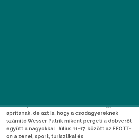
K
i ne örülne annak, ha az idei
fesztiválozása egy komoly ösztöndíjjal
zárulna? Az EFOTT-on még ez is
megtörténhet, hiszen ott keresik majd
a jövő új műsorvezetőit. Ezenkívül megnézhetjük
közelről, amint kedvenc énekeseink hagymát
aprítanak, de azt is, hogy a csodagyereknek
számító Wesser Patrik miként pergeti a dobverőt
együtt a nagyokkal. Július 11-17. között az EFOTT-
on a zenei, sport, turisztikai és