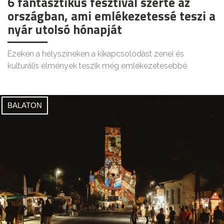
6 fantasztikus fesztivál szerte az
országban, ami emlékezetessé teszi a
nyár utolsó hónapját
Ezeken a helyszíneken a kikapcsolódást zenei és
kulturális élmények teszik még emlékezetesebbé.
BALATON