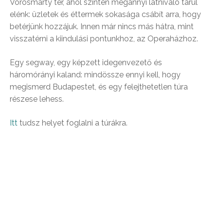
Vörösmarty tér, ahol szintén megannyi látnivaló tárul
elénk: üzletek és éttermek sokasága csábít arra, hogy
betérjünk hozzájuk. Innen már nincs más hátra, mint
visszatérni a kiindulási pontunkhoz, az Operaházhoz.
Egy segway, egy képzett idegenvezető és
háromórányi kaland: mindössze ennyi kell, hogy
megismerd Budapestet, és egy felejthetetlen túra
részese lehess.
Itt
tudsz helyet foglalni a túrákra.