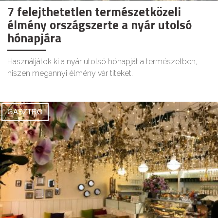
7 felejthetetlen természetközeli
élmény országszerte a nyár utolsó
hónapjára
Használjátok ki a nyár utolsó hónapját a természetben,
hiszen megannyi élmény vár titeket.
GASZTRO