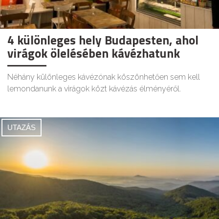
4 különleges hely Budapesten, ahol
virágok ölelésében kávézhatunk
Néhány különleges kávézónak köszönhetően sem kell
lemondanunk a virágok közt kávézás élményéről.
UTAZÁS