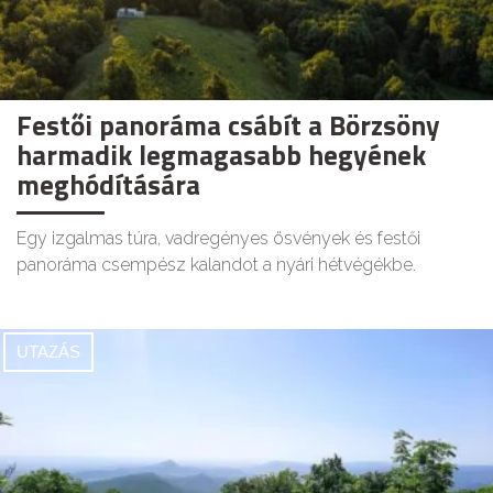
Festői panoráma csábít a Börzsöny
harmadik legmagasabb hegyének
meghódítására
Egy izgalmas túra, vadregényes ösvények és festői
panoráma csempész kalandot a nyári hétvégékbe.
UTAZÁS