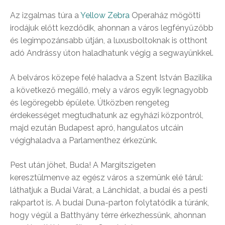
Az izgalmas túra a
Yellow Zebra
Operaház mögötti
irodájuk előtt kezdődik, ahonnan a város legfényűzőbb
és legimpozánsabb útján, a luxusboltoknak is otthont
adó Andrássy úton haladhatunk végig a segwayünkkel.
A belváros közepe felé haladva a Szent István Bazilika
a következő megálló, mely a város egyik legnagyobb
és legöregebb épülete. Útközben rengeteg
érdekességet megtudhatunk az egyházi központról,
majd ezután Budapest apró, hangulatos utcáin
végighaladva a Parlamenthez érkezünk.
Pest után jöhet, Buda! A Margitszigeten
keresztülmenve az egész város a szemünk elé tárul:
láthatjuk a Budai Várat, a Lánchidat, a budai és a pesti
rakpartot is. A budai Duna-parton folytatódik a túránk,
hogy végül a Batthyány térre érkezhessünk, ahonnan