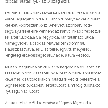
csodás rálátás nyílik az Országházra.
Ezután a Clak Ádám térnél lyukadunk ki. Itt található a
város legrégebbi hídja, a Lánchíd, melynek két oldalát
két-két kőoroszlán „őriz”. Ahelyett azonban, hogy
segwayünkkel erre vennénk az irányt, inkább fedezzük
fel a tér túloldalán, a hegyoldalban található Budai
Várnegyedet, a csodás Mátyás templommal,
Halászbástyával és Dísz térrel együtt, melyekről
rengeteg érdekességet árulnak el a túra vezetői.
Miután magunkba szívtuk a Várnegyed hangulatát, az
Erzsébet hídon visszatérünk a pesti oldalra, ahol ismét
kellemes kis utcácskákon haladunk végig, beleértve a
leghíresebb budapesti sétálóutcát, a mindig turistáktól
nyüzsgő Váci utcát.
A túra utolsó előtti állomása a Vigadó tér, majd a