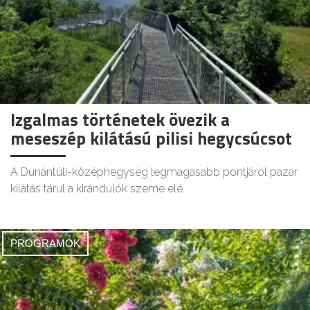
Izgalmas történetek övezik a
meseszép kilátású pilisi hegycsúcsot
A Dunántúli-középhegység legmagasabb pontjáról pazar
kilátás tárul a kirándulók szeme elé.
PROGRAMOK