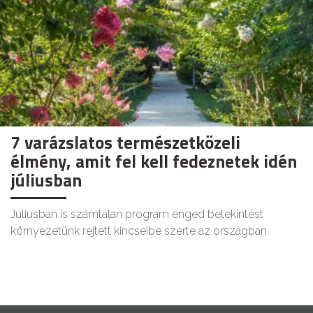
7 varázslatos természetközeli
élmény, amit fel kell fedeznetek idén
júliusban
Júliusban is számtalan program enged betekintést
környezetünk rejtett kincseibe szerte az országban.