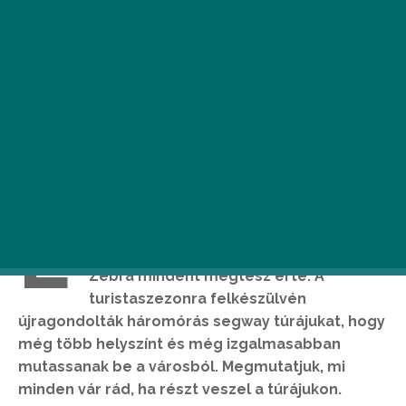
E
zen a nyáron még szórakoztatóbb
lesz Budapest, legalábbis a Yellow
Zebra mindent megtesz érte. A
turistaszezonra felkészülvén
újragondolták háromórás segway túrájukat, hogy
még több helyszínt és még izgalmasabban
mutassanak be a városból. Megmutatjuk, mi
minden vár rád, ha részt veszel a túrájukon.