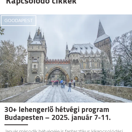
Kapcsolódó cikkek
GOODAPEST
30+ lehengerlő hétvégi program
Budapesten – 2025. január 7-11.
Január második hétvégéje is fantasztikus kikapcsolódási