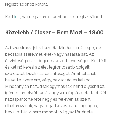
regisztrációhoz kötött.
Katt
ide
, ha meg akarod tudni, hol kell regisztrálnod.
Közelebb / Closer – Bem Mozi – 18:00
Aki szerelmes, jól is hazudik. Mindenki másképp, de
becsapja szerelmét, élet- vagy házastársát. Az
őszinteség csak idegenek között lehetséges. Két férfi
és két nő keresi az élet legfontosabb dolgait:
szeretetet, bizalmat, őszinteséget. Amit találnak
helyette: szerelem, vágy, hazugság és kaland.
Mindannyian hazudnak egymásnak, mind olyasmiket
ígérnek, amelyről tudják, úgysem fogják betartani. Két
házaspár története négy és fél éven át: szent
elhatározások, nagy fogadkozások, hazugságok,
bevallott és ki nem mondott vágy
ak története.