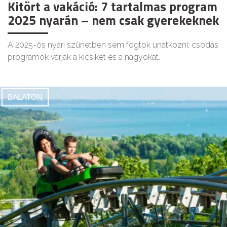
Kitört a vakáció: 7 tartalmas program
2025 nyarán – nem csak gyerekeknek
A 2025-ös nyári szünetben sem fogtok unatkozni: csodás
programok várják a kicsiket és a nagyokat.
BALATON