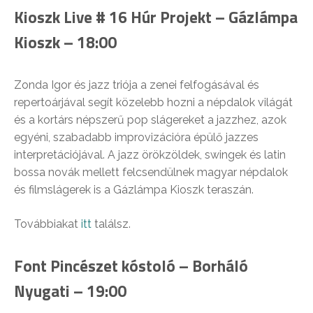
Kioszk Live # 16 Húr Projekt – Gázlámpa
Kioszk – 18:00
Zonda Igor és jazz triója a zenei felfogásával és
repertoárjával segít közelebb hozni a népdalok világát
és a kortárs népszerű pop slágereket a jazzhez, azok
egyéni, szabadabb improvizációra épülő jazzes
interpretációjával. A jazz örökzöldek, swingek és latin
bossa novák mellett felcsendülnek magyar népdalok
és filmslágerek is a Gázlámpa Kioszk teraszán.
Továbbiakat
itt
találsz.
Font Pincészet kóstoló – Borháló
Nyugati – 19:00