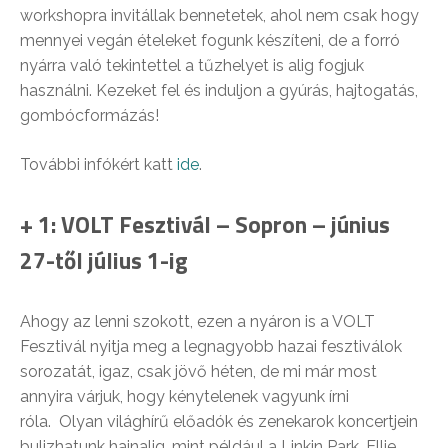
workshopra invitállak bennetetek, ahol nem csak hogy
mennyei vegán ételeket fogunk készíteni, de a forró
nyárra való tekintettel a tűzhelyet is alig fogjuk
használni. Kezeket fel és induljon a gyúrás, hajtogatás,
gombócformázás!
További infókért katt
ide
.
+ 1: VOLT Fesztivál – Sopron – június
27-től július 1-ig
Ahogy az lenni szokott, ezen a nyáron is a VOLT
Fesztivál nyitja meg a legnagyobb hazai fesztiválok
sorozatát, igaz, csak jövő héten, de mi már most
annyira várjuk, hogy kénytelenek vagyunk írni
róla.
Olyan világhírű előadók és zenekarok koncertjein
bulizhatunk hajnalig, mint például a Linkin Park, Ellie