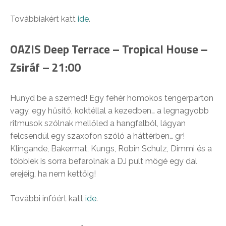
Továbbiakért katt
ide
.
OAZIS Deep Terrace – Tropical House –
Zsiráf – 21:00
Hunyd be a szemed! Egy fehér homokos tengerparton
vagy, egy hűsítő, koktéllal a kezedben… a legnagyobb
ritmusok szólnak mellőled a hangfalból, lágyan
felcsendül egy szaxofon szóló a háttérben… gr!
Klingande, Bakermat, Kungs, Robin Schulz, Dimmi és a
többiek is sorra befarolnak a DJ pult mögé egy dal
erejéig, ha nem kettőig!
További infóért katt
ide
.