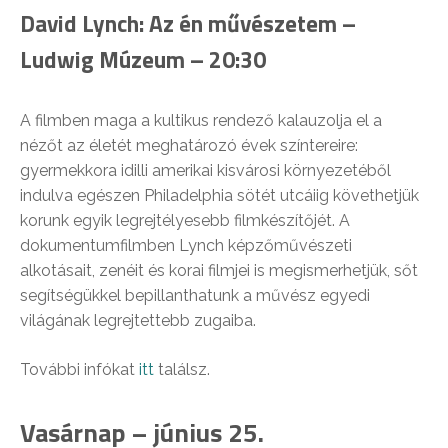
David Lynch: Az én művészetem –
Ludwig Múzeum – 20:30
A filmben maga a kultikus rendező kalauzolja el a
nézőt az életét meghatározó évek színtereire:
gyermekkora idilli amerikai kisvárosi környezetéből
indulva egészen Philadelphia sötét utcáiig követhetjük
korunk egyik legrejtélyesebb filmkészítőjét. A
dokumentumfilmben Lynch képzőművészeti
alkotásait, zenéit és korai filmjei is megismerhetjük, sőt
segítségükkel bepillanthatunk a művész egyedi
világának legrejtettebb zugaiba.
További infókat
itt
találsz.
Vasárnap – június 25.