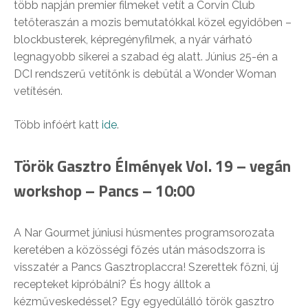
több napján premier filmeket vetít a Corvin Club
tetőteraszán a mozis bemutatókkal közel egyidőben –
blockbusterek, képregényfilmek, a nyár várható
legnagyobb sikerei a szabad ég alatt. Június 25-én a
DCI rendszerű vetítőnk is debütál a Wonder Woman
vetítésén.
Több infóért katt
ide
.
Török Gasztro Élmények Vol. 19 – vegán
workshop – Pancs – 10:00
A Nar Gourmet júniusi húsmentes programsorozata
keretében a közösségi főzés után másodszorra is
visszatér a Pancs Gasztroplaccra! Szerettek főzni, új
recepteket kipróbálni? És hogy álltok a
kézműveskedéssel? Egy egyedülálló török gasztro