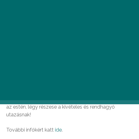
Csütörtök – június 22.
Black Swan Grand Opening – Black Swan
– 19:00
Elérkezett a nap, amit oly régóta vártunk: június 22-én a
fekete hattyú hivatalosan is megnyitja kapuit és
bemutatják a misztikus-szuggesztív Black Swant,
Budapest ékszerkövét, a város legelegánsabb és
legújabb koktélbárját a vigalmi negyed szívében.
Különlegesebbnél különlegesebb italok és barátok és
meglepetések társaságában várnak szeretettel ezen
az estén, légy részese a kivételes és rendhagyó
utazásnak!
További infókért katt
ide
.