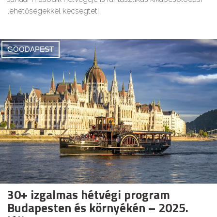
lehetőségekkel kecsegtet!
GOODAPEST
30+ izgalmas hétvégi program
Budapesten és környékén – 2025.