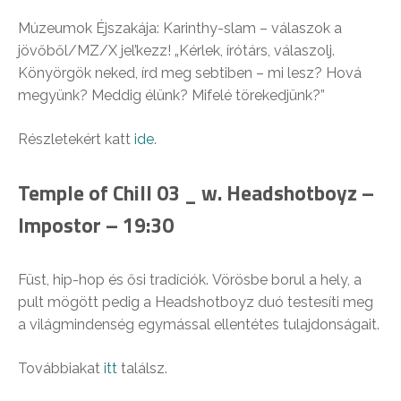
Múzeumok Éjszakája: Karinthy-slam – válaszok a
jövőből/MZ/X jel’kezz! „Kérlek, írótárs, válaszolj.
Könyörgök neked, írd meg sebtiben – mi lesz? Hová
megyünk? Meddig élünk? Mifelé törekedjünk?”
Részletekért katt
ide
.
Temple of Chill 03 _ w. Headshotboyz –
Impostor – 19:30
Füst, hip-hop és ősi tradíciók. Vörösbe borul a hely, a
pult mögött pedig a Headshotboyz duó testesíti meg
a világmindenség egymással ellentétes tulajdonságait.
Továbbiakat
itt
találsz.