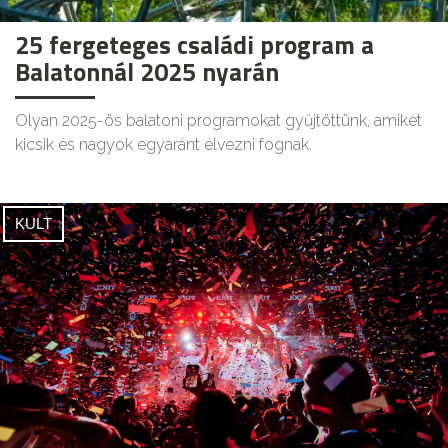
25 fergeteges családi program a
Balatonnál 2025 nyarán
Olyan 2025-ös balatoni programokat gyűjtöttünk, amiket
kicsik és nagyok egyaránt élvezni fognak.
KULT