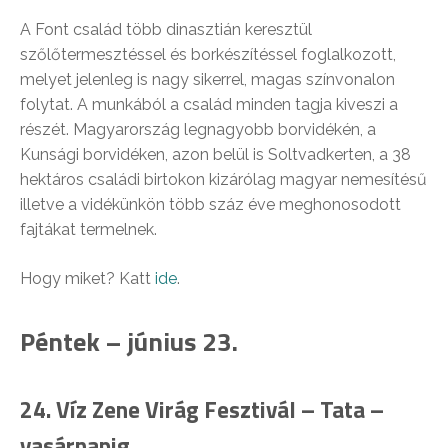
A Font család több dinasztián keresztül
szőlőtermesztéssel és borkészítéssel foglalkozott,
melyet jelenleg is nagy sikerrel, magas színvonalon
folytat. A munkából a család minden tagja kiveszi a
részét. Magyarország legnagyobb borvidékén, a
Kunsági borvidéken, azon belül is Soltvadkerten, a 38
hektáros családi birtokon kizárólag magyar nemesítésű
illetve a vidékünkön több száz éve meghonosodott
fajtákat termelnek.
Hogy miket? Katt
ide
.
Péntek – június 23.
24. Víz Zene Virág Fesztivál – Tata –
vasárnapig