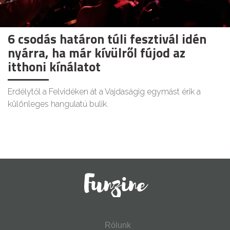
6 csodás határon túli fesztivál idén
nyárra, ha már kívülről fújod az
itthoni kínálatot
Erdélytől a Felvidéken át a Vajdaságig egymást érik a
különleges hangulatú bulik.
Rólunk