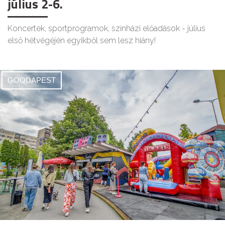
július 2-6.
Koncertek, sportprogramok, színházi előadások - július
első hétvégéjén egyikből sem lesz hiány!
GOODAPEST