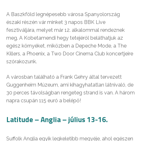
A Baszkföld legnépesebb városa Spanyolország
északi részén vár minket 3 napos BBK Live
fesztiváljára, melyet már 12. alkalommal rendeznek
meg. A Kobetamendi hegy tetejéről beláthatjuk az
egész környéket, miközben a Depeche Mode, a The
Killers, a Phoenix, a Two Door Cinema Club koncertjeire
szórakozunk.
A városban található a Frank Gehry által tervezett
Guggenheim Múzeum, ami kihagyhatatlan látnivaló, de
30 perces távolságban rengeteg strand is van. A három
napra csupán 115 euró a belépő!
Latitude – Anglia – július 13-16.
Suffolk Anglia egyik legkeletibb megyéje, ahol egészen