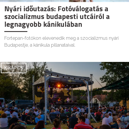
Nyári időutazás: Fotóválogatás a
szocializmus budapesti utcáiról a
legnagyobb kánikulában
Fortepan-fotókon elevenedik meg a szocializmus nyári
Budapestje, a kánikula pillanataival.
KIKAPCS