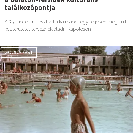
találkozópontja
A 35. jubileumi fesztivál alkalmából egy teljesen megújult
közterületet terveznek átadni Kapolcson.
GOODAPEST