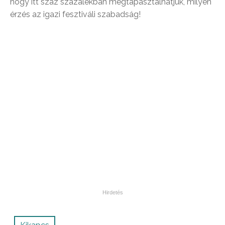
hogy itt száz százalékban megtapasztalhatjuk, milyen
érzés az igazi fesztiváli szabadság!