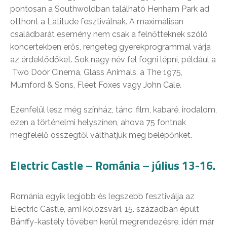
pontosan a Southwoldban található Henham Park ad
otthont a Latitude fesztiválnak. A maximálisan
családbarát esemény nem csak a felnőtteknek szóló
koncertekben erős, rengeteg gyerekprogrammal várja
az érdeklődőket. Sok nagy név fel fogni lépni, például a
Two Door Cinema, Glass Animals, a The 1975,
Mumford & Sons, Fleet Foxes vagy John Cale.
Ezenfelül lesz még színház, tánc, film, kabaré, irodalom,
ezen a történelmi helyszínen, ahova 75 fontnak
megfelelő összegtől válthatjuk meg belépőnket.
Electric Castle – Románia – július 13-16.
Románia egyik legjobb és legszebb fesztiválja az
Electric Castle, ami kolozsvári, 15. században épült
Bánffy-kastély tövében kerül megrendezésre, idén már