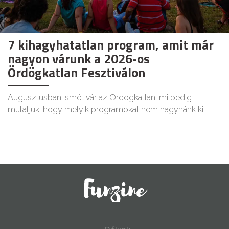
7 kihagyhatatlan program, amit már
nagyon várunk a 2026-os
Ördögkatlan Fesztiválon
Augusztusban ismét vár az Ördögkatlan, mi pedig
mutatjuk, hogy melyik programokat nem hagynánk ki.