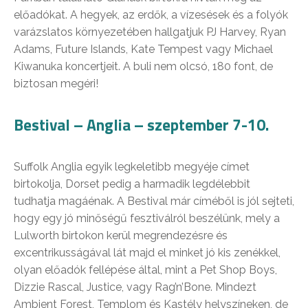
előadókat. A hegyek, az erdők, a vízesések és a folyók
varázslatos környezetében hallgatjuk PJ Harvey, Ryan
Adams, Future Islands, Kate Tempest vagy Michael
Kiwanuka koncertjeit. A buli nem olcsó, 180 font, de
biztosan megéri!
Bestival – Anglia – szeptember 7-10.
Suffolk Anglia egyik legkeletibb megyéje címet
birtokolja, Dorset pedig a harmadik legdélebbit
tudhatja magáénak. A Bestival már címéből is jól sejteti,
hogy egy jó minőségű fesztiválról beszélünk, mely a
Lulworth birtokon kerül megrendezésre és
excentrikusságával lát majd el minket jó kis zenékkel,
olyan előadók fellépése által, mint a Pet Shop Boys,
Dizzie Rascal, Justice, vagy Rag’n’Bone. Mindezt
Ambient Forest, Templom és Kastély helyszíneken, de