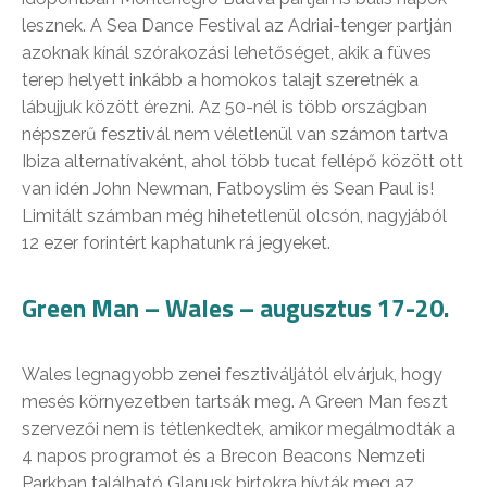
lesznek. A Sea Dance Festival az Adriai-tenger partján
azoknak kínál szórakozási lehetőséget, akik a füves
terep helyett inkább a homokos talajt szeretnék a
lábujjuk között érezni. Az 50-nél is több országban
népszerű fesztivál nem véletlenül van számon tartva
Ibiza alternatívaként, ahol több tucat fellépő között ott
van idén John Newman, Fatboyslim és Sean Paul is!
Limitált számban még hihetetlenül olcsón, nagyjából
12 ezer forintért kaphatunk rá jegyeket.
Green Man – Wales – augusztus 17-20.
Wales legnagyobb zenei fesztiváljától elvárjuk, hogy
mesés környezetben tartsák meg. A Green Man feszt
szervezői nem is tétlenkedtek, amikor megálmodták a
4 napos programot és a Brecon Beacons Nemzeti
Parkban található Glanusk birtokra hívták meg az