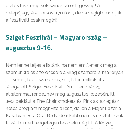
biztos lesz még sok színes különlegesség! A
belépőjegy ára borsos 170 font, de ha végigtomboljuk
a fesztivált csak megéri!
Sziget Fesztivál – Magyarország –
augusztus 9-16.
Nem lenne teljes a listánk, ha nem említenénk meg a
számunkra és szerencsére a világ számára is már olyan
jól ismert, több százezrek, sőt, talán milliók által
látogatott Sziget Fesztivált. Ami idén már 25.
alkalommal rendeznek meg augusztus közepén. Itt
lesz például a The Chainsmokers és P!nk aki az egész
hetes program megnyitója lesz, de jön a Major Lazer, a
Kasabian, Rita Ora, Birdy, de inkább nem is részletezzük
tovább, mert rengetegen lesznek még itt. A lényeg,