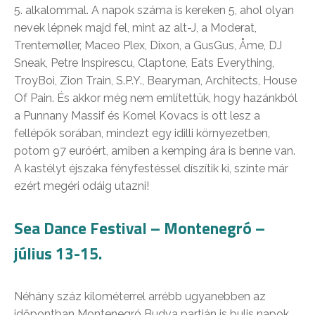
5. alkalommal. A napok száma is kereken 5, ahol olyan
nevek lépnek majd fel, mint az alt-J, a Moderat,
Trentemøller, Maceo Plex, Dixon, a GusGus, Åme, DJ
Sneak, Petre Inspirescu, Claptone, Eats Everything,
TroyBoi, Zion Train, S.P.Y., Bearyman, Architects, House
Of Pain. És akkor még nem említettük, hogy hazánkból
a Punnany Massif és Kornel Kovacs is ott lesz a
fellépők sorában, mindezt egy idilli környezetben,
potom 97 euróért, amiben a kemping ára is benne van.
A kastélyt éjszaka fényfestéssel díszítik ki, szinte már
ezért megéri odáig utazni!
Sea Dance Festival – Montenegró –
július 13-15.
Néhány száz kilométerrel arrébb ugyanebben az
időpontban Montenegró Budva partján is bulis napok