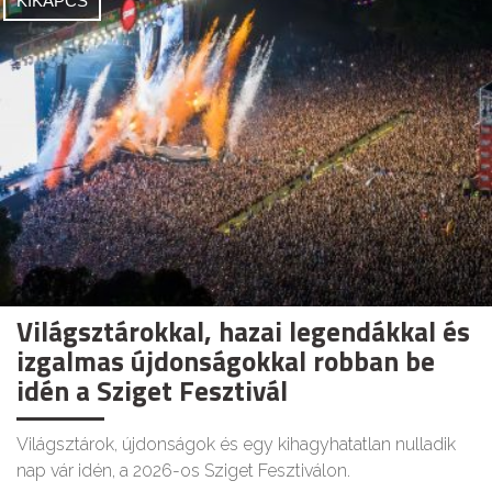
KIKAPCS
Világsztárokkal, hazai legendákkal és
izgalmas újdonságokkal robban be
idén a Sziget Fesztivál
Világsztárok, újdonságok és egy kihagyhatatlan nulladik
nap vár idén, a 2026-os Sziget Fesztiválon.