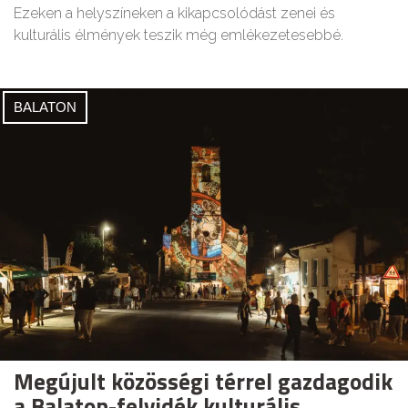
Ezeken a helyszíneken a kikapcsolódást zenei és
kulturális élmények teszik még emlékezetesebbé.
BALATON
Megújult közösségi térrel gazdagodik
a Balaton-felvidék kulturális