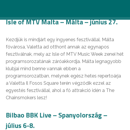
listánkat.
Isle of MTV Malta – Málta – június 27.
Kezdjük is mindjárt egy ingyenes fesztivállal. Málta
fővárosa, Valetta ad otthont annak az egynapos
fesztiválnak, mely az Isle of MTV Music Week zenei hét
programsorozatának záróakkordja. Málta legnagyobb
klubjai mind benne vannak ebben a
programsorozatban, melynek egész hetes repertoárja
a Valetta Il Fosos Square terén végződik ezzel az
egyestés fesztivállal, ahol a fő attrakció idén a The
Chainsmokers lesz!
Bilbao BBK Live – Spanyolország –
július 6-8.