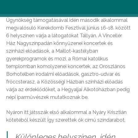
Tállya, 2017. június 15
. – A Magyar Turisztikai
Ügynökség támogatásával idén második alkalommal
megvalósuló Kerekdomb Fesztivál június 16-18. között
6 helyszínen várja a látogatókat Tállyán. A Vincellér
Ház Nagyszínpadán könnyűzenei koncertek és
színházi előadások, a Maillot-kastélyban
gyerekprogramok és mozi, a Római katolikus
templomban komolyzenei koncertek, az Oroszlános
Borhotelben irodalmi előadások, gasztro-udvar és
fröccsterasz, a Közösségi Házban színházi előadás
várja az érdeklődőket, a Hegyaljai Alkotóházban pedig
népi iparművészek mutatkoznak be.
Nyáron itt játsszák első alkalommal a Nyáry Krisztián
kötetéből készült Így szerettek ők című színdarabot.
„Különleges helyszínen, idén