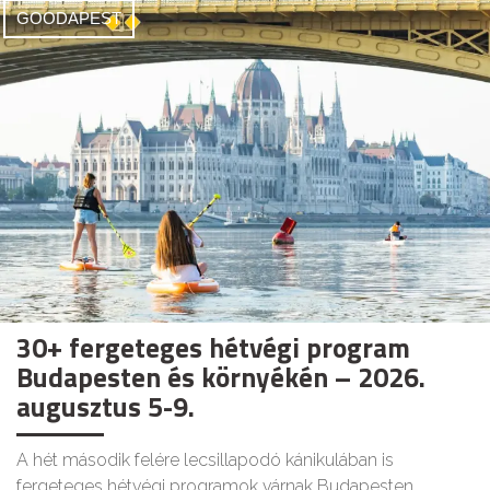
GOODAPEST
30+ fergeteges hétvégi program
Budapesten és környékén – 2026.
augusztus 5-9.
A hét második felére lecsillapodó kánikulában is
fergeteges hétvégi programok várnak Budapesten.