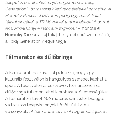
település borait lehet majd megismerni a Tokaj
Generation Y borászainak kedvenc ételeivel párosítva. A
Homoky Pincészet udvarán pedig egy másik fiatal
tállyai pincével, a TR Művekkel tartunk ebédet 6 borral
és 6 ázsiai konyha inspirálta fogással
” –
mondta el
Homoky Dorka
, az új tokaj-hegyaljai borászgeneráció,
a Tokaj Generation Y egyik tagja.
Félmaraton és dűlőbringa
A Kerekdomb Fesztivál jól példázza, hogy egy
kulturális fesztiválon is hangsúlyos szerepet kaphat a
sport. A fesztiválon a résztvevők félmaratonon és
dűlőbringa futamon tehetik próbára állóképességüket.
A félmaratoni távot 260 méteres szintkülönbséggel,
változatos terepviszonyok között futják le a
versenyzők.
„A félmaraton útvonala izgalmas tájakon,