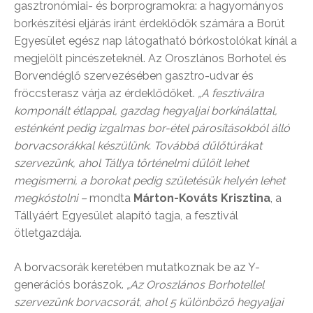
gasztronómiai- és borprogramokra: a hagyományos
borkészítési eljárás iránt érdeklődők számára a Borút
Egyesület egész nap látogatható bórkostolókat kínál a
megjelölt pincészeteknél. Az Oroszlános Borhotel és
Borvendéglő szervezésében gasztro-udvar és
fröccsterasz várja az érdeklődőket.
„A fesztiválra
komponált étlappal, gazdag hegyaljai borkínálattal,
esténként pedig izgalmas bor-étel párosításokból álló
borvacsorákkal készülünk. Továbbá dűlőtúrákat
szervezünk, ahol Tállya történelmi dűlőit lehet
megismerni, a borokat pedig születésük helyén lehet
megkóstolni –
mondta
Márton-Kováts Krisztina
, a
Tállyáért Egyesület alapító tagja, a fesztivál
ötletgazdája.
A borvacsorák keretében mutatkoznak be az Y-
generációs borászok.
„Az Oroszlános Borhotellel
szervezünk borvacsorát, ahol 5 különböző hegyaljai