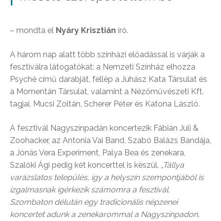
– mondta el
Nyáry Krisztián
író.
A három nap alatt több színházi előadással is várják a
fesztiválra látogatókat: a Nemzeti Színház elhozza
Psyché című darabját, fellép a Juhász Kata Társulat és
a Momentán Társulat, valamint a Nézőművészeti Kft.
tagjai, Mucsi Zoltán, Scherer Péter és Katona László.
A fesztivál Nagyszínpadán koncertezik Fábián Juli &
Zoohacker, az Antonia Vai Band, Szabó Balázs Bandája,
a Jónás Vera Experiment, Palya Bea és zenekara,
Szalóki Ági pedig két koncerttel is készül.
„Tállya
varázslatos település, így a helyszín szempontjából is
izgalmasnak ígérkezik számomra a fesztivál.
Szombaton délután egy tradicionális népzenei
koncertet adunk a zenekarommal a Nagyszínpadon,