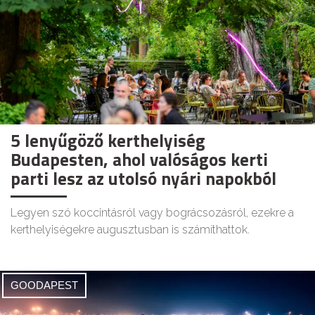
5 lenyűgöző kerthelyiség
Budapesten, ahol valóságos kerti
parti lesz az utolsó nyári napokból
Legyen szó koccintásról vagy bográcsozásról, ezekre a
kerthelyiségekre augusztusban is számíthattok.
GOODAPEST