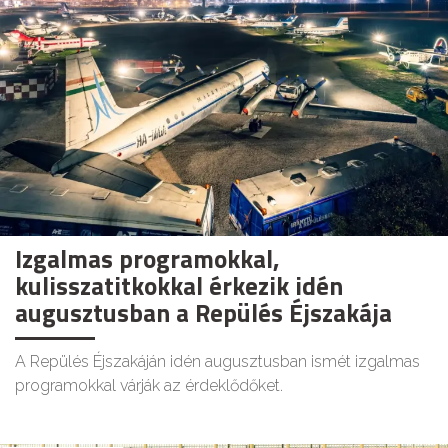
Izgalmas programokkal,
kulisszatitkokkal érkezik idén
augusztusban a Repülés Éjszakája
A Repülés Éjszakáján idén augusztusban ismét izgalmas
programokkal várják az érdeklődőket.