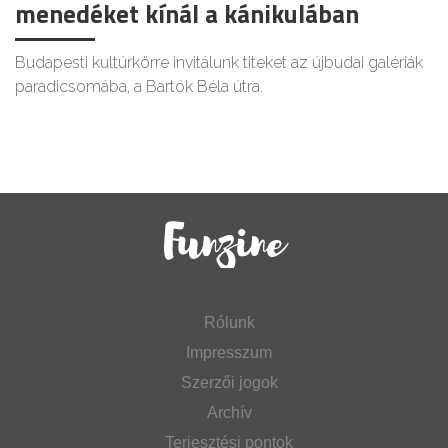
menedéket kínál a kánikulában
Budapesti kultúrkörre invitálunk titeket az újbudai galériák
paradicsomába, a Bartók Béla útra.
Rólunk
Impresszum
Szerzői jogok
Archív
Terjesztési pontok