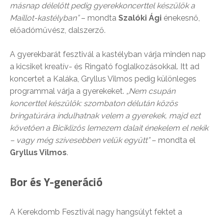
másnap délelőtt pedig gyerekkoncerttel készülök a
Maillot-kastélyban”
– mondta
Szalóki Ági
énekesnő,
előadóművész, dalszerző.
A gyerekbarát fesztivál a kastélyban várja minden nap
a kicsiket kreatív- és Ringató foglalkozásokkal. Itt ad
koncertet a Kaláka, Gryllus Vilmos pedig különleges
programmal várja a gyerekeket.
„Nem csupán
koncerttel készülök: szombaton délután közös
bringatúrára indulhatnak velem a gyerekek, majd ezt
követően a Biciklizős lemezem dalait énekelem el nekik
– vagy még szívesebben velük együtt”
– mondta el
Gryllus Vilmos
.
Bor és Y-generáció
A Kerekdomb Fesztivál nagy hangsúlyt fektet a