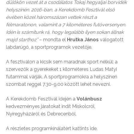
dűlőkön vezet át a csodálatos Tokaj hegyaljai borvidék
helyszínén. 2016-ban, a Kerekdomb Fesztivál első
évében közel háromszázan vettek részt a
félmaratonon, valamint a 7 kilométeres futóversenyen.
Idén is számítunk rá, hogy legalább ilyen sokan állnak
majd starthoz”
– mondta el
Hrutka János
válogatott
labdarúgó, a sportprogramok vezetője.
A fesztiválon a kicsik sem maradnak sport nélkül: a
szervezők a gyerekeket 1 kilométeres Ludas Matyi
futammal várják. A sportprogramokra a helyszínen
szombat reggel 7.30-9.00 között lehet nevezni.
A Kerekdomb Fesztivál idején a
Volánbusz
kedvezményes járatokat indít Miskolcról,
Nyíregyházáról és Debrecenből.
A részletes programkínálatért kattints ide.