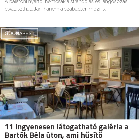
A balatoni nyártól nemcsak a strandolás és lángosozás
elválaszthatatlan, hanem a szabadtéri mozi is.
GOODAPEST
11 ingyenesen látogatható galéria a
Bartók Béla úton, ami hűsítő