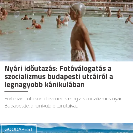
Nyári időutazás: Fotóválogatás a
szocializmus budapesti utcáiról a
legnagyobb kánikulában
Fortepan-fotókon elevenedik meg a szocializmus nyári
Budapestje, a kánikula pillanataival.
GOODAPEST