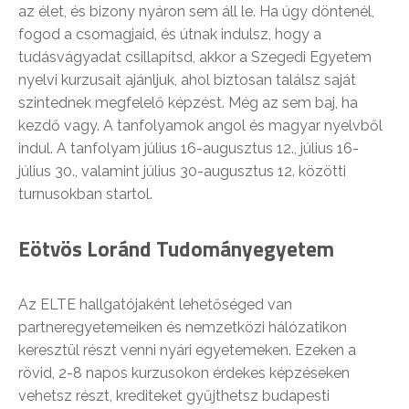
az élet, és bizony nyáron sem áll le. Ha úgy döntenél,
fogod a csomagjaid, és útnak indulsz, hogy a
tudásvágyadat csillapítsd, akkor a Szegedi Egyetem
nyelvi kurzusait ajánljuk, ahol biztosan találsz saját
szintednek megfelelő képzést. Még az sem baj, ha
kezdő vagy. A tanfolyamok angol és magyar nyelvből
indul. A tanfolyam július 16-augusztus 12., július 16-
július 30., valamint július 30-augusztus 12. közötti
turnusokban startol.
Eötvös Loránd Tudományegyetem
Az ELTE hallgatójaként lehetőséged van
partneregyetemeiken és nemzetközi hálózatikon
keresztül részt venni nyári egyetemeken. Ezeken a
rövid, 2-8 napos kurzusokon érdekes képzéseken
vehetsz részt, krediteket gyűjthetsz budapesti