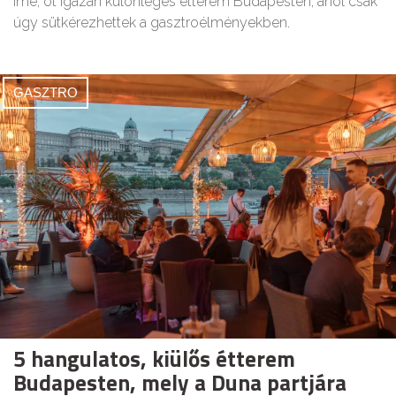
Íme, öt igazán különleges étterem Budapesten, ahol csak
úgy sütkérezhettek a gasztroélményekben.
GASZTRO
5 hangulatos, kiülős étterem
Budapesten, mely a Duna partjára