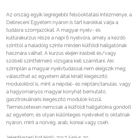
Az ország egyik legrégebbi felsőoktatási intézménye, a
Debreceni Egyetem nyáron is tárt karokkal várja a
tudásra szomjazókat. A magyar nyelv- és
kultúrakurzus része a napi 6 nyelvóra, amely a kezdő
szinttől a haladóig szinte minden külföldi hallgatónak
hasznára válhat. A kurzus elején írásbeli és/vagy
szóbeli szintfelmérő vizsgára kell számítani. Aki
szimplán a magyar nyelvtudással nem elégszik meg,
választhat az egyetem által kínált kiegészítő
modulokból is, mint a népdal- és néptánctanulás, vagy
a hagyományos magyar konyhát bemutató,
gasztrokulináris kiegészítő modulok közül.
Természetesen nemcsak a külföldi hallgatókra gondolt
az egyetem, és olyan különleges nyelveket is oktatnak
nyáron, mint a norvég, arab, koreai vagy cseh.
Jelentkezési határidő: 2017. június 30.