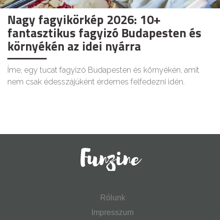
Nagy fagyikörkép 2026: 10+
fantasztikus fagyizó Budapesten és
környékén az idei nyárra
Íme, egy tucat fagyizó Budapesten és környékén, amit
nem csak édesszájúként érdemes felfedezni idén.
Rólunk
Impresszum