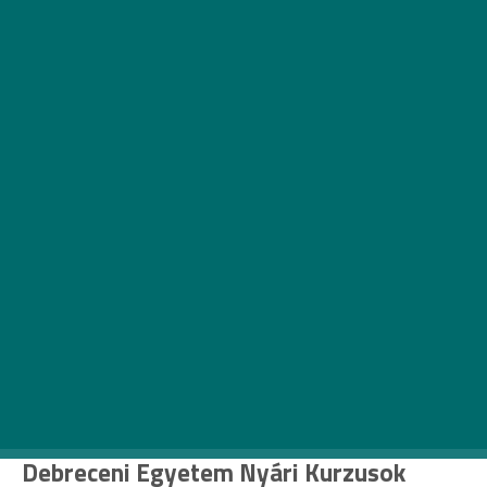
A
kárhogy is kívánod eltölteni a szünidőt,
a nyári egyetemeket vétek lenne
gondolkodás nélkül kihúzni a
terveidből. Nagyszerű lehetőség arra,
hogy új kapcsolatokra tegyél szert, megtanulj
egy idegen nyelvet, vagy akár új szakirányt
próbálhass ki. Ehhez adunk néhány tippet,
nemcsak magyarországi, de nemzetközi
helyeket is ajánlva.
Debreceni Egyetem Nyári Kurzusok