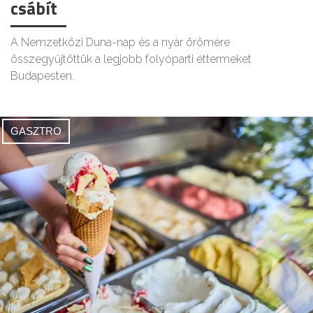
csábít
A Nemzetközi Duna-nap és a nyár örömére
összegyűjtöttük a legjobb folyóparti éttermeket
Budapesten.
GASZTRO