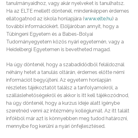
tanulmányaidhoz, vagy akár nyelveket is tanulhatsz.
Ha az ELTE mellett döntenél, mindenképpen érdemes
ellátogatnod az iskola honlapjára (
www.elte.hu
) a
további információkért. Elöljáróban annyit, hogy a
Tübingeni Egyetem és a Babes-Bolyai
Tudományegyetem közös nyári egyetemén, vagy a
Heidelbergi Egyetemen is bevetheted magad.
Ha úgy döntenél, hogy a szabadidődből feláldoznál
néhány hetet a tanulás oltárán, érdemes előtte némi
információt begyűjteni. Az egyetem honlapján
részletes tájékoztatót találsz a tanfolyamokról, a
szálláslehetőségekről és akkor is itt kell tájékozódnod,
ha úgy döntenél, hogy a kurzus ideje alatt igénybe
szeretnéd venni az intézmény kollégiumát. Az itt talált
infókból már azt is könnyebben meg tudod határozni,
mennyibe fog kerülni a nyári önfejlesztésed.