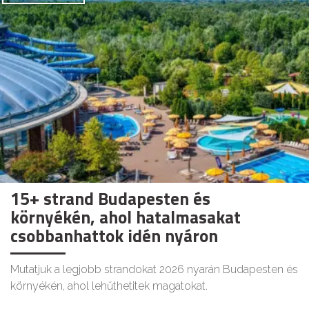
15+ strand Budapesten és
környékén, ahol hatalmasakat
csobbanhattok idén nyáron
Mutatjuk a legjobb strandokat 2026 nyarán Budapesten és
környékén, ahol lehűthetitek magatokat.