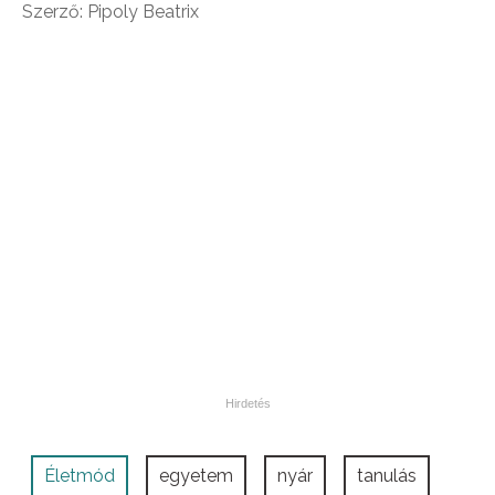
Szerző: Pipoly Beatrix
Életmód
egyetem
nyár
tanulás