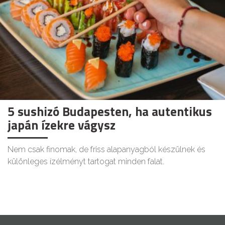
5 sushizó Budapesten, ha autentikus
japán ízekre vágysz
Nem csak finomak, de friss alapanyagból készülnek és
különleges ízélményt tartogat minden falat.