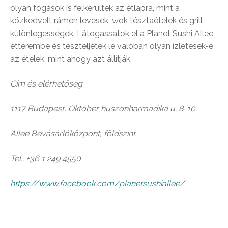
olyan fogások is felkerültek az étlapra, mint a
közkedvelt rámen levesek, wok tésztaételek és grill
különlegességek. Látogassatok el a Planet Sushi Allee
étterembe és teszteljétek le valóban olyan ízletesek-e
az ételek, mint ahogy azt állítják.
Cím és elérhetőség:
1117 Budapest, Október huszonharmadika u. 8-10.
Allee Bevásárlóközpont, földszint
Tel.: +36 1 249 4550
https://www.facebook.com/planetsushiallee/