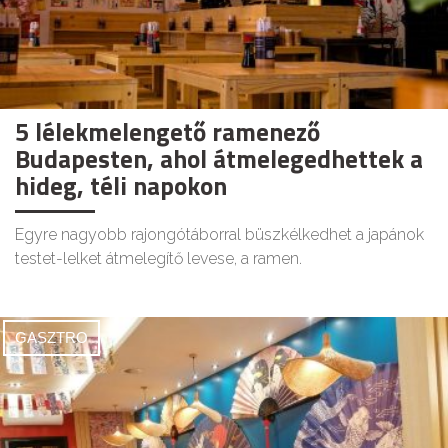
5 lélekmelengető ramenező
Budapesten, ahol átmelegedhettek a
hideg, téli napokon
Egyre nagyobb rajongótáborral büszkélkedhet a japánok
testet-lelket átmelegítő levese, a ramen.
GASZTRO