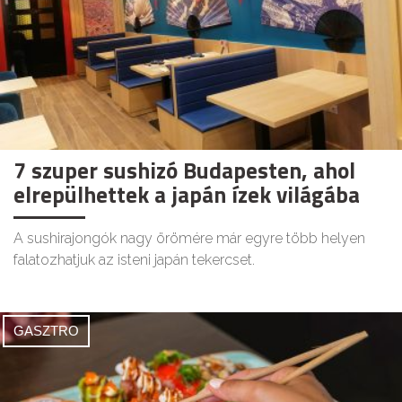
7 szuper sushizó Budapesten, ahol
elrepülhettek a japán ízek világába
A sushirajongók nagy örömére már egyre több helyen
falatozhatjuk az isteni japán tekercset.
GASZTRO