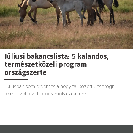
Júliusi bakancslista: 5 kalandos,
természetközeli program
országszerte
Júliusban sem érdemes a négy fal között ücsörögni –
természetközeli programokat ajánlunk.