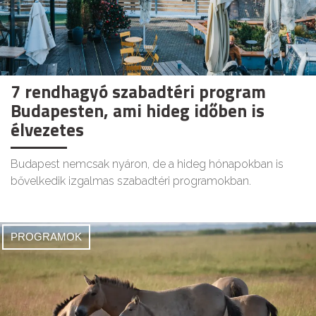
7 rendhagyó szabadtéri program
Budapesten, ami hideg időben is
élvezetes
Budapest nemcsak nyáron, de a hideg hónapokban is
bővelkedik izgalmas szabadtéri programokban.
PROGRAMOK