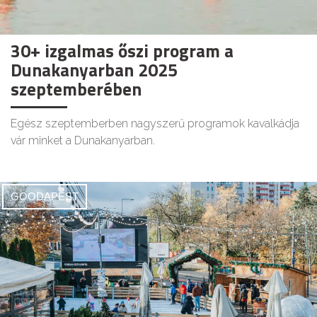
30+ izgalmas őszi program a
Dunakanyarban 2025
szeptemberében
Egész szeptemberben nagyszerű programok kavalkádja
vár minket a Dunakanyarban.
GOODAPEST