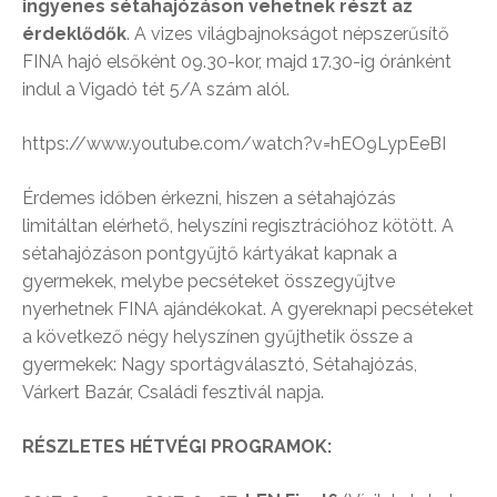
ingyenes sétahajózáson vehetnek részt az
érdeklődők
. A vizes világbajnokságot népszerűsítő
FINA hajó elsőként 09.30-kor, majd 17.30-ig óránként
indul a Vigadó tét 5/A szám alól.
https://www.youtube.com/watch?v=hEO9LypEeBI
Érdemes időben érkezni, hiszen a sétahajózás
limitáltan elérhető, helyszíni regisztrációhoz kötött. A
sétahajózáson pontgyűjtő kártyákat kapnak a
gyermekek, melybe pecséteket összegyűjtve
nyerhetnek FINA ajándékokat. A gyereknapi pecséteket
a következő négy helyszínen gyűjthetik össze a
gyermekek: Nagy sportágválasztó, Sétahajózás,
Várkert Bazár, Családi fesztivál napja.
RÉSZLETES HÉTVÉGI PROGRAMOK: