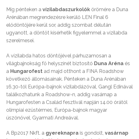
Míg pénteken a
vízilabdaszurkolók
örömére a Duna
Arénában megrendezésre kerülő LEN Final 6
elődöntőjére kerül sor, addig szombat délután
ugyanott, a döntőt kísérhetik figyelemmel a vízilabda
szerelmesei.
A vízilabda hatos döntőjével párhuzamosan a
világbajnokság fő helyszínét biztosító
Duna Aréna
és
a
Hungarofest
ad majd otthont a FINA Roadshow
következő állomásainak. Pénteken a Duna Arénában
16.30-tól Európa-bajnok vízilabdázóval, Gangl Edinával
találkozhatunk a Roadshow-n, addig vasárnap a
Hungarofesten a Család fesztivál napján 14.00 órától
olimpiai ezüstérmes, Európa-bajnok magyar
úszónővel, Gyarmati Andreával.
A Bp2017 Nkft. a
gyereknapra
is gondolt,
vasárnap