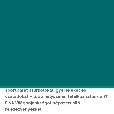
H
étvégén minden a vizes
világbajnokság programjairól szól
majd. Péntektől egészen vasárnapig
számos esemény várja Budapesten a
sportbarát szurkolókat, gyerekeket és
családokat – több helyszínen találkozhatunk a 17.
FINA Világbajnokságot népszerűsítő
rendezvényekkel
.