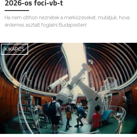
2026-os foci-vb-t
Ha nem otthon néznétek a mérkőzéseket, mutatjuk, hova
érdemes asztalt foglalni Budapesten!
KIKAPCS