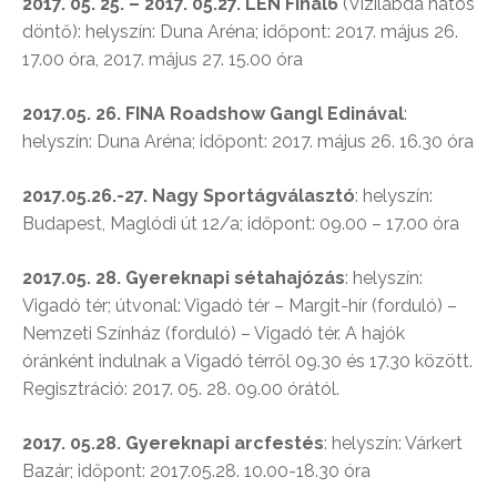
2017. 05. 25. – 2017. 05.27. LEN Final6
(Vízilabda hatos
döntő): helyszín: Duna Aréna; időpont: 2017. május 26.
17.00 óra, 2017. május 27. 15.00 óra
2017.05. 26. FINA Roadshow Gangl Edinával
:
helyszín: Duna Aréna; időpont: 2017. május 26. 16.30 óra
2017.05.26.-27. Nagy Sportágválasztó
: helyszín:
Budapest, Maglódi út 12/a; időpont: 09.00 – 17.00 óra
2017.05. 28. Gyereknapi sétahajózás
: helyszín:
Vigadó tér; útvonal: Vigadó tér – Margit-hír (forduló) –
Nemzeti Színház (forduló) – Vigadó tér. A hajók
óránként indulnak a Vigadó térről 09.30 és 17.30 között.
Regisztráció: 2017. 05. 28. 09.00 órától.
2017. 05.28. Gyereknapi arcfestés
: helyszín: Várkert
Bazár; időpont: 2017.05.28. 10.00-18.30 óra