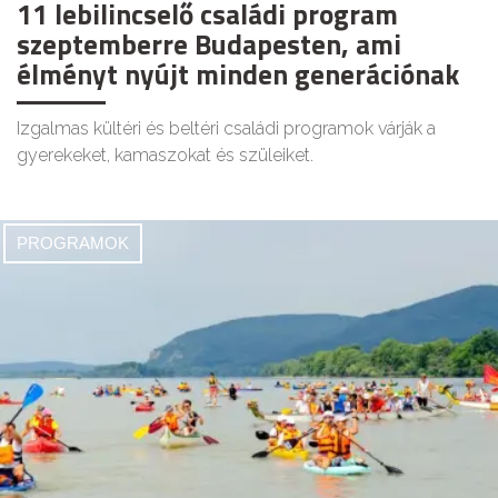
11 lebilincselő családi program
szeptemberre Budapesten, ami
élményt nyújt minden generációnak
Izgalmas kültéri és beltéri családi programok várják a
gyerekeket, kamaszokat és szüleiket.
PROGRAMOK